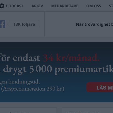
PODCAST
ARKIV
MEDARBETARE
OM OSS
S
13K följare
När trovärdighet bl