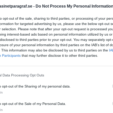
ot annat farligt, mannen
inetparagraf.se -
Do Not Process My Personal Informatio
t innanför
to opt-out of the sale, sharing to third parties, or processing of your per
 hot.
STÖD OSS
formation for targeted advertising by us, please use the below opt-out s
r selection. Please note that after your opt-out request is processed y
nsdagseftermiddagen till
Stöd Para§raf – magasine
eing interest-based ads based on personal information utilized by us or
högertrolle
. Han ska ha skadats
disclosed to third parties prior to your opt-out. You may separately opt-
ar till sjukhus, i övrigt är
losure of your personal information by third parties on the IAB’s list of
. This information may also be disclosed by us to third parties on the
IA
PRENUMERERA PÅ PARA§R
Participants
that may further disclose it to other third parties.
t dråp, och polisen söker
olska
l Data Processing Opt Outs
stänkta för att spionera
ÄMNESORD
o opt-out of the Sharing of my personal data.
r och samordnare för
A
In
Anders Cardell
Advokat
Magnusson
tläggning av NATO-
Brottslig
o opt-out of the Sale of my Personal Data.
 framställning och
Carlsson
Börje R P
In