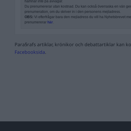
hamnar inte på avvägar.
Du prenumererar utan kostnad. Du kan också överraska en vän ge
prenumeration, om du skriver in i den personens mejladress.
OBS:
Vi efterfrågar bara den mejladress du vill ha Nyhetsbrevet mejl
prenumererar
här
.
Para§rafs artiklar, krönikor och debattartiklar kan
Facebooksida
.