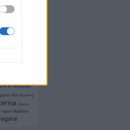
devall
Ebba Busch
isshandel
Israel
let
stdemokraterna
on
Mord
na
ancuent
Nina
isen
d A R Nilsson
ygghet
Rån
Skjutning
terna
Ukraina
Vladimir
e
Vapen
lagare