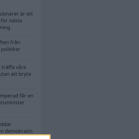
ionärer är ett
s för nästa
lning
ten från
politiker
 träffa våra
tan att bryta
mperad får en
atsminister
yddar
en demokratin
biosfären?