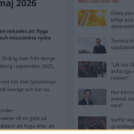
maj 2026
MEST LÄST JUST NU
Döda pens
billigt pri
aktieutde
an nekades att flyga
och misstänkta ryska
Tomma löf
uppblåsta 
 35-årig man från Norge
”Låt oss få
eborg i september 2025,
anhöriga u
revben”
grovt hot mot tjänsteman
ill Sverige och har nu
Hur korru
svensk st
vara?
Under
akter till en gate på
Varför sk
ldern att flyga efter att
grundlag
men inte 
ar polisen.