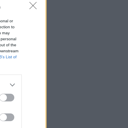
n
sonal or
ection to
ou may
t som hatas av
 personal
n
out of the
 downstream
B’s List of
AFS NYHETSBREV
ndreas
Börje
het
 Carlsson