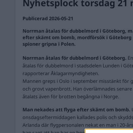
Nyhetsplock torsdag 21 
Publicerad 2026-05-21
Norrman åtalas för dubbelmord i Göteborg, m
efter skämt om bomb, mordförsök i Göteborg 
spioner gripna i Polen.
Norrman åtalas för dubbelmord i Göteborg.
En
åtalas för dubbelmord i stadsdelen Lunden i Göt
rapporterar Åklagarmyndigheten.
Mannen greps i Oslo i september misstänkt för 
och grovt vapenbrott. Han överlämnades senare t
åtalats även för brotten begångna i Norge.
Man nekades att flyga efter skämt om bomb.
onsdagseftermiddagen kallades polis och skyddsv
Arlanda där flygpersonalen nekat en man i 20-årså
han sagt att han har en bomb i väskan, rapporter