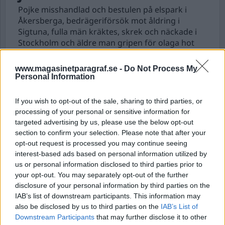
Pojke misshandlad och bestulen på elspark i
Åkersberga, bedrägeriförsök mot åldring i
Sigtuna, fulla män kräktes, skrek och näckade i
Stockholm och äldre man gripen för olaga hot
och vapenbrott Karlskrona.
www.magasinetparagraf.se -
Do Not Process My
Personal Information
Nyhetsplock måndag 15
juni 2026
If you wish to opt-out of the sale, sharing to third parties, or
processing of your personal or sensitive information for
Man nära att drunkna – en anhållen, kvinna
targeted advertising by us, please use the below opt-out
section to confirm your selection. Please note that after your
misstänkt för misshandel, man anhållen
opt-out request is processed you may continue seeing
misstänkt för olaga hot och taxichaufför
interest-based ads based on personal information utilized by
överfallen.
us or personal information disclosed to third parties prior to
your opt-out. You may separately opt-out of the further
disclosure of your personal information by third parties on the
Nyhetsplock söndag 31
IAB’s list of downstream participants. This information may
maj 2026
also be disclosed by us to third parties on the
IAB’s List of
Downstream Participants
that may further disclose it to other