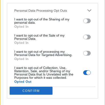
Hemtjänst-kvinna åtalas för stöld från brukare,
third parties.
misstänkt mord i Ronneby, inbrott på
äldreboende i Uppsala, man hotade bekant med
Personal Data Processing Opt Outs
kniv, 15-åring misshandlad efter cykelkollision
I want to opt-out of the Sharing of my
och Ghana gör det olagligt att vara homosexuell.
personal data.
Opted In
Nyhetsplock tisdag 26
I want to opt-out of the Sale of my
Personal Data.
maj 2026
Opted In
I want to opt-out of processing my
Åtal väckt efter hackerattack, självkörande buss
Personal Data for Targeted Advertising.
på premiärtur krockade med spårvagn,
Opted In
Stöldskyddsföreningen varnar för bedragare när
I want to opt-out of Collection, Use,
elstöd betalas ut och trafikbråk ledde till
Retention, Sale, and/or Sharing of my
gripande för grovt olaga hot.
Personal Data that Is Unrelated with the
Purposes for which it was collected.
Opted Out
Nyhetsplock lördag 23
CONFIRM
maj 2026