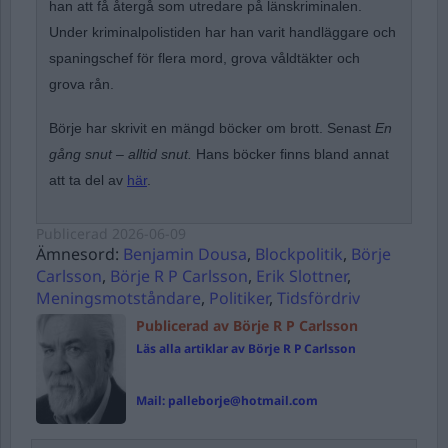
han att få återgå som utredare på länskriminalen.
Under kriminalpolistiden har han varit handläggare och
spaningschef för flera mord, grova våldtäkter och
grova rån.
Börje har skrivit en mängd böcker om brott. Senast
En
gång snut – alltid snut.
Hans böcker finns bland annat
att ta del av
här
.
Publicerad
2026-06-09
Ämnesord:
Benjamin Dousa
,
Blockpolitik
,
Börje
Carlsson
,
Börje R P Carlsson
,
Erik Slottner
,
Meningsmotståndare
,
Politiker
,
Tidsfördriv
Publicerad av Börje R P Carlsson
Läs alla artiklar av Börje R P Carlsson
Mail:
palleborje@hotmail.com