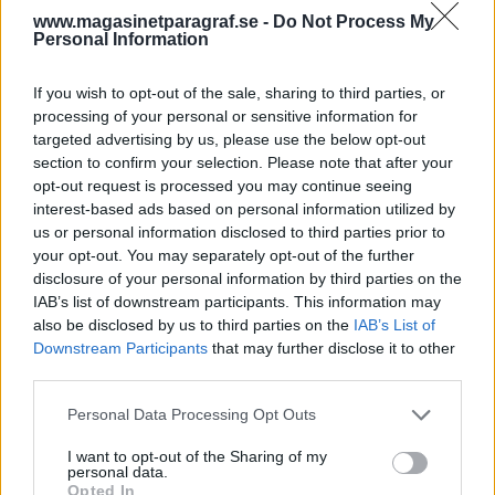
att önska.
www.magasinetparagraf.se -
Do Not Process My
Personal Information
Det taktiska upplägget är mer intressant att följa.
If you wish to opt-out of the sale, sharing to third parties, or
När en fråga ställs till någon från andra blocke...
processing of your personal or sensitive information for
targeted advertising by us, please use the below opt-out
Börja prenumerera för att läsa detta innehåll.
section to confirm your selection. Please note that after your
opt-out request is processed you may continue seeing
Starta din prenumeration
här
interest-based ads based on personal information utilized by
us or personal information disclosed to third parties prior to
Eller logga in på ditt konto nedan:
your opt-out. You may separately opt-out of the further
disclosure of your personal information by third parties on the
IAB’s list of downstream participants. This information may
also be disclosed by us to third parties on the
IAB’s List of
Downstream Participants
that may further disclose it to other
third parties.
Username or E-mail
Personal Data Processing Opt Outs
I want to opt-out of the Sharing of my
Password
personal data.
Opted In