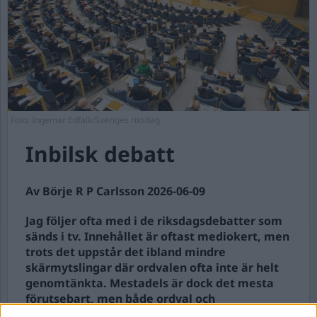
Foto: Ingemar Edfalk/Sveriges riksdag
Inbilsk debatt
Av Börje R P Carlsson 2026-06-09
Jag följer ofta med i de riksdagsdebatter som
sänds i tv. Innehållet är oftast mediokert, men
trots det uppstår det ibland mindre
skärmytslingar där ordvalen ofta inte är helt
genomtänkta. Mestadels är dock det mesta
förutsebart, men både ordval och
meningsbyggnad kan lämna mycket i övrigt