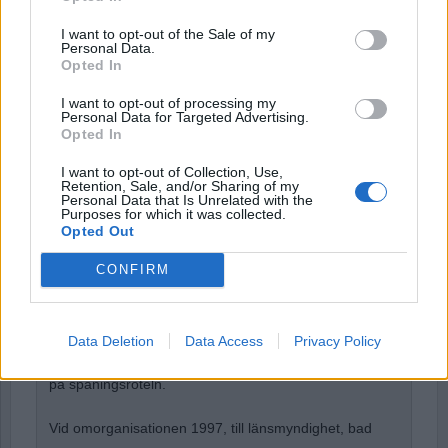
I want to opt-out of the Sale of my
Personal Data.
Remember Me
Opted In
I want to opt-out of processing my
Personal Data for Targeted Advertising.
Opted In
Forgot Password
I want to opt-out of Collection, Use,
Retention, Sale, and/or Sharing of my
Stöd Para§rafs bevakning av högerextremismen
Personal Data that Is Unrelated with the
Purposes for which it was collected.
Opted Out
CONFIRM
Börje R P Carlsson
har under nästan hela sin tid inom
kriminalpolisen arbetat med företrädesvis de grövsta
brotten. Under ett par år var han rotelchef för en rotel
Data Deletion
Data Access
Privacy Policy
med ett 40-tal medarbetare. Från 1993-1997 rotelchef
på spaningsroteln.
Vid omorganisationen 1997, till länsmyndighet, bad