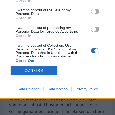
Opted In
Onanerande man på elsparkcykel i Uppsala.
I want to opt-out of the Sale of my
Under onsdagseftermiddagen larmas Uppsala-
Personal Data.
Opted In
polisen om en man som onanerade medan han
åkte på en elsparkcykel i Löten, rapporterar UNT.
I want to opt-out of processing my
Personal Data for Targeted Advertising.
– Det brukar tyvärr bli lite såna här typ av
Opted In
händelser när värmen kommer, men jag har inte
I want to opt-out of Collection, Use,
hört talas som någon som samtidigt åkt
Retention, Sale, and/or Sharing of my
Personal Data that Is Unrelated with the
sparkcykel, säger Stefan Larsson,
Purposes for which it was collected.
presstalesperson på polisen till tidningen.
Opted Out
Händelsen utreds som sexuellt ofredande, i
CONFIRM
nuläget finns ingen misstänkt gripen.
Boende jagade ut inbrottstjuvar från sitt hem.
Data Deletion
Data Access
Privacy Policy
Boende i en villa i Täby i Stockholm upptäcker
under onsdagseftermiddagen två främlingar
som gjort inbrott i bostaden och jagar ut dem.
Gärningsmännen springer från platsen och flera