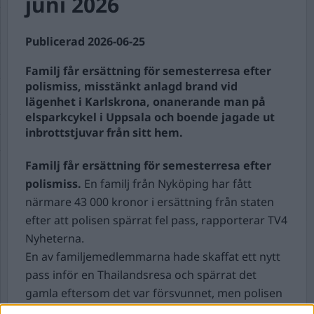
juni 2026
Publicerad 2026-06-25
Familj får ersättning för semesterresa efter
polismiss, misstänkt anlagd brand vid
lägenhet i Karlskrona, onanerande man på
elsparkcykel i Uppsala och boende jagade ut
inbrottstjuvar från sitt hem.
Familj får ersättning för semesterresa efter
polismiss.
En familj från Nyköping har fått
närmare 43 000 kronor i ersättning från staten
efter att polisen spärrat fel pass, rapporterar TV4
Nyheterna.
En av familjemedlemmarna hade skaffat ett nytt
pass inför en Thailandsresa och spärrat det
gamla eftersom det var försvunnet, men polisen
råkade spärra det nya istället. Misstaget