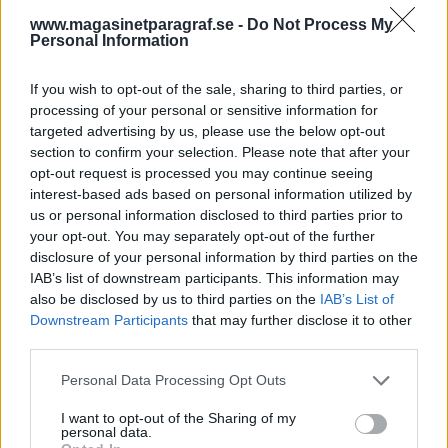
upptäcktes på Arlanda, och familjen kom inte
www.magasinetparagraf.se -
Do Not Process My
Personal Information
iväg på den planerade resan.
Polisen erkänner sitt misstag och ersätter
If you wish to opt-out of the sale, sharing to third parties, or
flygbiljetter, ombokningskostnader och
processing of your personal or sensitive information for
kostnaderna för själva passet.
targeted advertising by us, please use the below opt-out
section to confirm your selection. Please note that after your
Misstänkt anlagd brand vid lägenhet i
opt-out request is processed you may continue seeing
Karlskrona.
Polis och räddningstjänst larmas vid
interest-based ads based on personal information utilized by
us or personal information disclosed to third parties prior to
lunchtid under onsdagen om att det brinner i en
your opt-out. You may separately opt-out of the further
lägenhet på Galgamarken i Karlskrona, och att
disclosure of your personal information by third parties on the
rök har spridit sig till trapphuset. Branden
IAB’s list of downstream participants. This information may
uppges ha startat utanför en lägenhetsdörr och
also be disclosed by us to third parties on the
IAB’s List of
Downstream Participants
that may further disclose it to other
kan släckas av räddningstjänsten. Polisen
third parties.
misstänker att branden är anlagd och
brottsplatsundersökning genomförs. Ärendet
Personal Data Processing Opt Outs
utreds som mordbrand. I nuläget finns ingen
I want to opt-out of the Sharing of my
misstänkt eller gripen, meddelar polisen.
personal data.