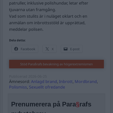
patruller, inklusive polishundar, letar efter
tjuvarna utan framgång.
Vad som stulits är i nuläget oklart och en
anmälan om inbrottsstöld är upprättad,
meddelar polisen.
Dela detta:
Facebook
X
E-post
Stöd Para§rafs bevakning av högerextremismen
Publicerad
2026-06-25
Ämnesord:
Anlagd brand
,
Inbrott
,
Mordbrand
,
Polismiss
,
Sexuellt ofredande
Prenumerera på Para
§
rafs