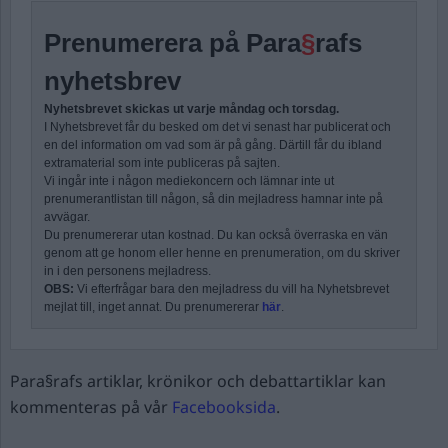
Prenumerera på Para
§
rafs
nyhetsbrev
Nyhetsbrevet skickas ut varje måndag och torsdag.
I Nyhetsbrevet får du besked om det vi senast har publicerat och
en del information om vad som är på gång. Därtill får du ibland
extramaterial som inte publiceras på sajten.
Vi ingår inte i någon mediekoncern och lämnar inte ut
prenumerantlistan till någon, så din mejladress hamnar inte på
avvägar.
Du prenumererar utan kostnad. Du kan också överraska en vän
genom att ge honom eller henne en prenumeration, om du skriver
in i den personens mejladress.
OBS:
Vi efterfrågar bara den mejladress du vill ha Nyhetsbrevet
mejlat till, inget annat. Du prenumererar
här
.
Para§rafs artiklar, krönikor och debattartiklar kan
kommenteras på vår
Facebooksida
.