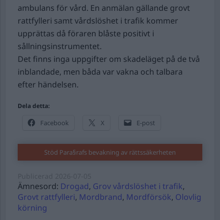
ambulans för vård. En anmälan gällande grovt
rattfylleri samt vårdslöshet i trafik kommer
upprättas då föraren blåste positivt i
sållningsinstrumentet.
Det finns inga uppgifter om skadeläget på de två
inblandade, men båda var vakna och talbara
efter händelsen.
Dela detta:
Facebook
X
E-post
Stöd Para§rafs bevakning av rättssäkerheten
Publicerad
2026-07-05
Ämnesord:
Drogad
,
Grov vårdslöshet i trafik
,
Grovt rattfylleri
,
Mordbrand
,
Mordförsök
,
Olovlig
körning