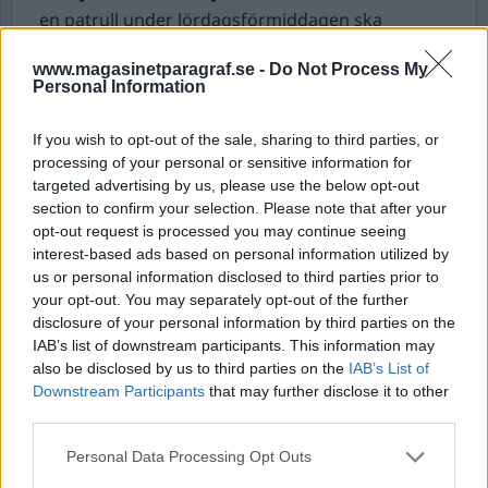
en patrull under lördagsförmiddagen ska
kontrollera en personbil på E6:an vid
www.magasinetparagraf.se -
Do Not Process My
Mölndalsbro väljer föraren att köra ifrån
Personal Information
polisbilen.
Patrullen inleder ett förföljande, men av hänsyn
If you wish to opt-out of the sale, sharing to third parties, or
till trafikintensitet och hastighet avbryts
processing of your personal or sensitive information for
targeted advertising by us, please use the below opt-out
förföljandet av säkerhetsskäl strax efter Lerum.
section to confirm your selection. Please note that after your
Uppgifter om bilen och föraren gör att fordonet
opt-out request is processed you may continue seeing
kan anträffas en stund senare på en adress i
interest-based ads based on personal information utilized by
Alingsås. I anslutning till bilen säkras den
us or personal information disclosed to third parties prior to
your opt-out. You may separately opt-out of the further
misstänkte föraren, en man i 20-årsåldern. Han
disclosure of your personal information by third parties on the
medtas för provtagning och kan initialt
IAB’s list of downstream participants. This information may
misstänkas för drograttfylleri, grov vårdslöshet i
also be disclosed by us to third parties on the
IAB’s List of
trafik, olovlig körning samt för att ej ha stannat
Downstream Participants
that may further disclose it to other
på polismans tecken, meddelar polisen.
third parties.
Personal Data Processing Opt Outs
Misstänkt mordbrand på förskola.
Under