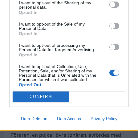
lördagsmorgonen larmas det om brand i en
I want to opt-out of the Sharing of my
personal data.
förskola i Skärholmen, söder om Stockholm.
Opted In
Ingen person ska ha befunnit sig i byggnaden
I want to opt-out of the Sale of my
och det finns inga uppgifter om skadade, enligt
Personal Data.
polisen. Boende i närområdet uppmanade att
Opted In
hålla fönster stängda.
I want to opt-out of processing my
Initialt inleddes en förundersökning gällande
Personal Data for Targeted Advertising.
Opted In
allmänfarlig vårdslöshet, men
brottsrubriceringen ändrades senare till
I want to opt-out of Collection, Use,
Retention, Sale, and/or Sharing of my
mordbrand.
Personal Data that Is Unrelated with the
Purposes for which it was collected.
Opted Out
Berusad tonåring på moped körde in i vägbom.
Larm inkommer under lördagsförmiddagen till
CONFIRM
SOS om att en mopedist kört rätt in i en vägbom i
Borlänge och att både föraren och passageraren
ådragit sig skador vid händelsen, rapporterar
Data Deletion
Data Access
Privacy Policy
polisen.
Föraren, en pojke i övre tonåren, avfördes med