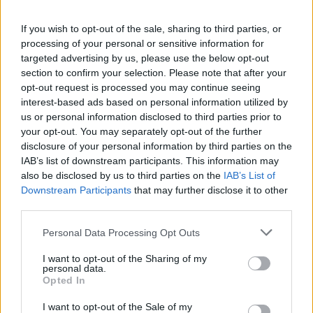
Sverige blir som
Vitryssland
If you wish to opt-out of the sale, sharing to third parties, or
processing of your personal or sensitive information for
Regeringens går emot en öppen detaljerad
targeted advertising by us, please use the below opt-out
redovisning av de politiska partiernas intäkter,
section to confirm your selection. Please note that after your
utgifter och skulder. Regeringens invändning mot
opt-out request is processed you may continue seeing
en öppen redovisning stinker lång väg och
interest-based ads based on personal information utilized by
placerar därmed Sverige i samma strykklass som
us or personal information disclosed to third parties prior to
Schweiz, furst Alberts Monaco och Lukasjenkos
your opt-out. You may separately opt-out of the further
Vitryssland, hävdar Anders Carlgren.
disclosure of your personal information by third parties on the
IAB’s list of downstream participants. This information may
also be disclosed by us to third parties on the
IAB’s List of
Vad händer nu med
Downstream Participants
that may further disclose it to other
third parties.
Julian Assange?
Personal Data Processing Opt Outs
Han är en egomaniac, som låter WikiLeaks
volontärer klippa hans hår till musik från absurda
I want to opt-out of the Sharing of my
personal data.
musikvideor. En man som ser sig förrådd av
Opted In
världen, han är skrämd och fångad i sin egen
fälla. Själv anser sig Julian Assange utsatt för en
I want to opt-out of the Sale of my