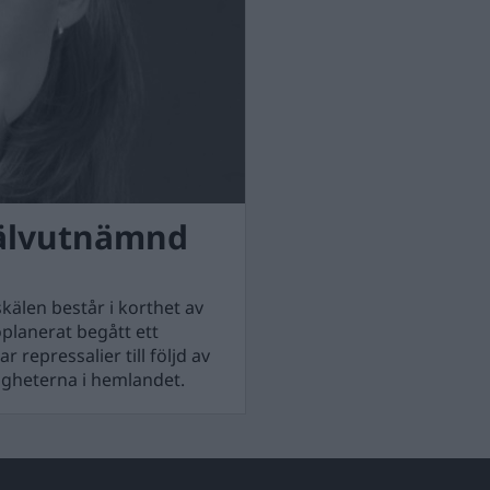
jälvutnämnd
kälen består i korthet av
oplanerat begått ett
r repressalier till följd av
igheterna i hemlandet.