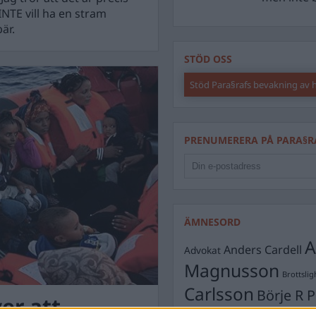
 INTE vill ha en stram
är.
STÖD OSS
Stöd Para§rafs bevakning av
PRENUMERERA PÅ PARA§R
ÄMNESORD
A
Anders Cardell
Advokat
Magnusson
Brottslig
Carlsson
Börje R P
er att