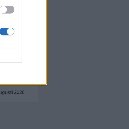
gusti 2026
gen demokratin
gusti 2026
illigt pris för
ugusti 2026