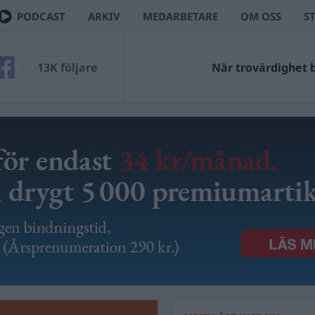
PODCAST
ARKIV
MEDARBETARE
OM OSS
S
13K följare
När trovärdighet bl