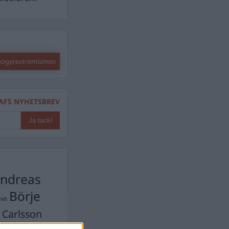
 högerextremismen
AFS NYHETSBREV
ndreas
Börje
het
 Carlsson