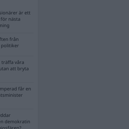
ionärer är ett
s för nästa
lning
ten från
politiker
 träffa våra
tan att bryta
mperad får en
atsminister
yddar
en demokratin
biosfären?