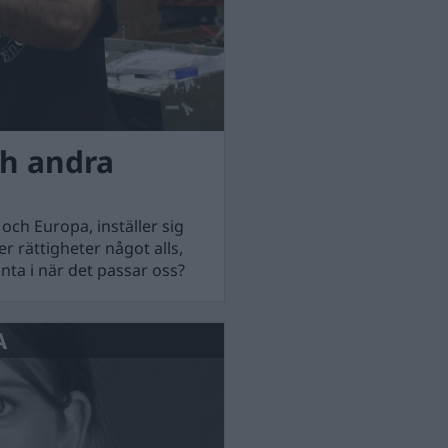
ch andra
och Europa, inställer sig
r rättigheter något alls,
unta i när det passar oss?
A