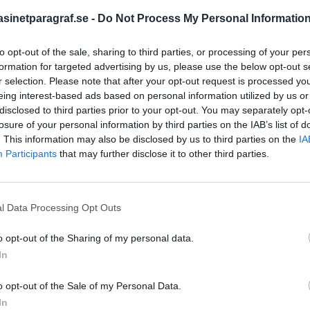
Dick Sun
tt få hjälp
Demokrati
inetparagraf.se -
Do Not Process My Personal Informatio
Dömda
Donald Trump
 som skulle kunna jubla
Fängelse
 superstolt skulle kunna
Förhör
Grov m
to opt-out of the sale, sharing to third parties, or processing of your per
besöka en pressträff med
Jimmie Åkesson
formation for targeted advertising by us, please use the below opt-out s
Kokainmå
rgard.
r selection. Please note that after your opt-out request is processed y
Kriminalvården
Kri
eing interest-based ads based on personal information utilized by us or
Lagar
Michael Pålss
disclosed to third parties prior to your opt-out. You may separately opt-
losure of your personal information by third parties on the IAB’s list of
Misshandel
Moderater
. This information may also be disclosed by us to third parties on the
IA
Mordförsök
Nilsson-Lar
Participants
that may further disclose it to other third parties.
Pol
Petter Inedahl
Silventoinen
Poliser
Ricar
Rasism
Rättssäkerhet
l Data Processing Opt Outs
Rättstr
Sverigedemokra
o opt-out of the Sharing of my personal data.
Ulf Kristersson
Upprättels
In
Åk
Våld
Våldtäkt
Oravsky
o opt-out of the Sale of my Personal Data.
In