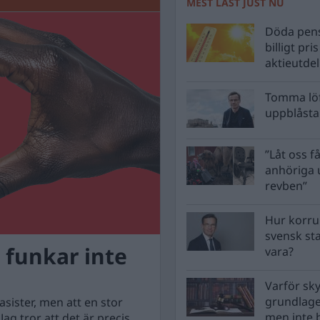
MEST LÄST JUST NU
Döda pens
billigt pri
aktieutde
Tomma löf
uppblåsta 
”Låt oss få
anhöriga u
revben”
Hur korru
svensk st
 funkar inte
vara?
Varför sk
grundlag
asister, men att en stor
men inte 
Jag tror att det är precis