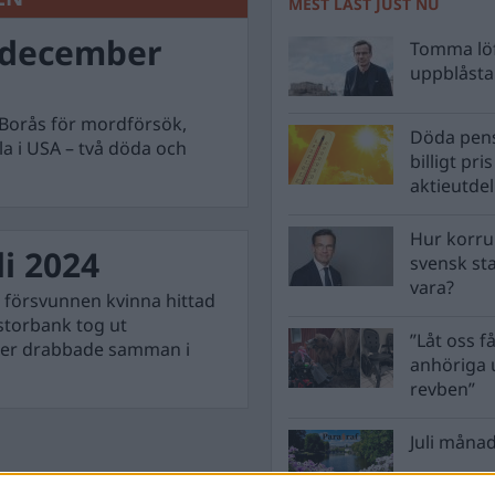
MEST LÄST JUST NU
 december
Tomma löf
uppblåsta 
 Borås för mordförsök,
Döda pens
la i USA – två döda och
billigt pri
aktieutde
Hur korru
i 2024
svensk st
vara?
t, försvunnen kvinna hittad
 storbank tog ut
”Låt oss få
ller drabbade samman i
anhöriga u
revben”
Juli månad