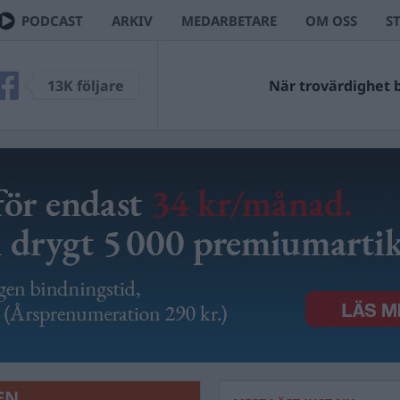
PODCAST
ARKIV
MEDARBETARE
OM OSS
S
13K följare
När trovärdighet bl
EN