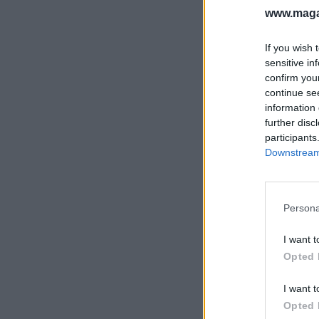
www.magas
If you wish 
sensitive in
confirm you
continue se
information 
further disc
participants
Downstream 
Persona
I want t
Opted 
I want t
Opted 