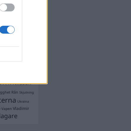
devall
Ebba Busch
isshandel
Israel
let
stdemokraterna
on
Mord
na
ancuent
Nina
isen
d A R Nilsson
ygghet
Rån
Skjutning
terna
Ukraina
Vladimir
e
Vapen
lagare