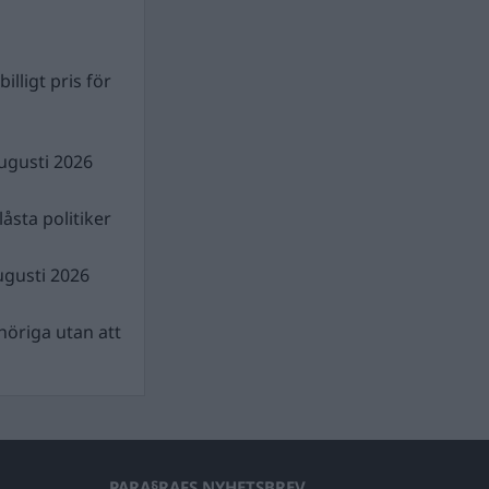
illigt pris för
ugusti 2026
åsta politiker
ugusti 2026
nhöriga utan att
PARA§RAFS NYHETSBREV