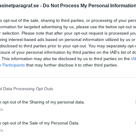
inetparagraf.se -
Do Not Process My Personal Informatio
to opt-out of the sale, sharing to third parties, or processing of your per
STÖD OSS
formation for targeted advertising by us, please use the below opt-out s
Stöd Para§raf – magasine
r selection. Please note that after your opt-out request is processed y
högertrolle
eing interest-based ads based on personal information utilized by us or
disclosed to third parties prior to your opt-out. You may separately opt-
losure of your personal information by third parties on the IAB’s list of
. This information may also be disclosed by us to third parties on the
IA
PRENUMERERA PÅ PARA§R
Participants
that may further disclose it to other third parties.
l Data Processing Opt Outs
ÄMNESORD
o opt-out of the Sharing of my personal data.
A
Anders Cardell
Advokat
In
Magnusson
Brottslig
o opt-out of the Sale of my Personal Data.
Carlsson
Börje R P
In