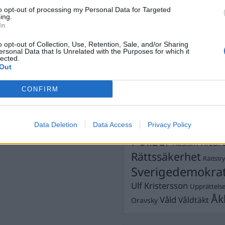
Dick Sun
Demokrati
to opt-out of processing my Personal Data for Targeted
ing.
Dömda
Donald Trump
In
Fängelse
Förhör
Grov m
o opt-out of Collection, Use, Retention, Sale, and/or Sharing
Jimmie Åkesson
ersonal Data that Is Unrelated with the Purposes for which it
Kokainmå
lected.
Kriminalvården
Out
Kri
Lagar
Michael Pålss
CONFIRM
Misshandel
Moderater
Mordförsök
Nilsson-Lar
Pol
Data Deletion
Data Access
Privacy Policy
Petter Inedahl
Silventoinen
Poliser
Ricar
Rasism
Rättssäkerhet
Rättstr
Sverigedemokra
Ulf Kristersson
Upprättels
Åk
Våld
Våldtäkt
Oravsky