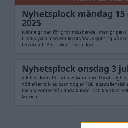
Nyhetsplock måndag 15
2025
Kvinna gripen för grov misshandel, man gripen i
trafikolycka med dödlig utgång, skjutning på sko
terrordåd i Australien – flera döda.
Nyhetsplock onsdag 3 jul
Allt fler döms för att involvera barn i brottslighe
död efter tolv år, barn dog av TBE, australiensisk
miljonavgifter från döda kunder och knarkkarte
Mexico.