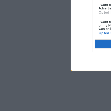
I want 
Advertis
Opted 
I want t
of my P
was col
Opted 