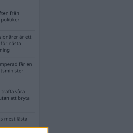
ten från
politiker
ionärer är ett
s för nästa
lning
mperad får en
atsminister
 träffa våra
tan att bryta
s mest lästa