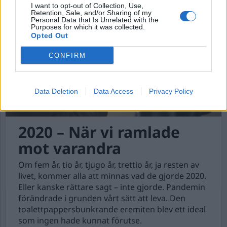
I want to opt-out of Collection, Use,
Retention, Sale, and/or Sharing of my
Personal Data that Is Unrelated with the
Purposes for which it was collected.
Opted Out
CONFIRM
Data Deletion
Data Access
Privacy Policy
2020 – När vi ramlade
mot varandra
Om fem år, tio år, tjugo år, trettio år, ja resten av
livet, kommer alla att minnas vad de gjorde 2020.
Eller kanske rättare sagt – inte gjorde. Pandemin
förändrade i grunden vårt sätt att leva. Den
toalettpappersbunkrande eremiten blev ett ideal
som ingen hade kunnat förutse.