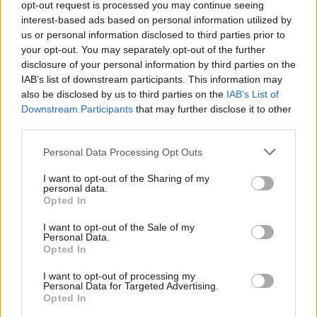
opt-out request is processed you may continue seeing
interest-based ads based on personal information utilized by
us or personal information disclosed to third parties prior to
your opt-out. You may separately opt-out of the further
disclosure of your personal information by third parties on the
IAB’s list of downstream participants. This information may
also be disclosed by us to third parties on the
IAB’s List of
Downstream Participants
that may further disclose it to other
third parties.
En bild av hat och ren
Personal Data Processing Opt Outs
ondska
I want to opt-out of the Sharing of my
personal data.
Opted In
Det brukar hävdas att ”en bild säger mer än
tusen ord”. Men det är ofta ytterst tveksamt.
I want to opt-out of the Sale of my
Vissa bilder kan dock säga mer än tusen och åter
Personal Data.
Opted In
tusen ord. Som ovanstående bild av Donald
Trump som polisen tog när han registrerades
I want to opt-out of processing my
och måste erlägga borgen för att inte låsas in
Personal Data for Targeted Advertising.
direkt.
Opted In