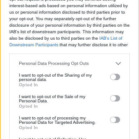
Nyhetsplock söndag 26
interest-based ads based on personal information utilized by
oktober 2025
us or personal information disclosed to third parties prior to
your opt-out. You may separately opt-out of the further
Kvinna hällde ut bensin i diket – misstänkt
disclosure of your personal information by third parties on the
miljöbrott, pojkar åkte på taket på tunnelbanan,
IAB’s list of downstream participants. This information may
polisen vädjar om hjälp från allmänheten efter
also be disclosed by us to third parties on the
IAB’s List of
överfallsvåldtäkten i Malmö och fransk kvinna
Downstream Participants
that may further disclose it to other
döms för tortyrmord.
third parties.
Personal Data Processing Opt Outs
I want to opt-out of the Sharing of my
personal data.
Opted In
I want to opt-out of the Sale of my
Personal Data.
Opted In
I want to opt-out of processing my
Personal Data for Targeted Advertising.
Opted In