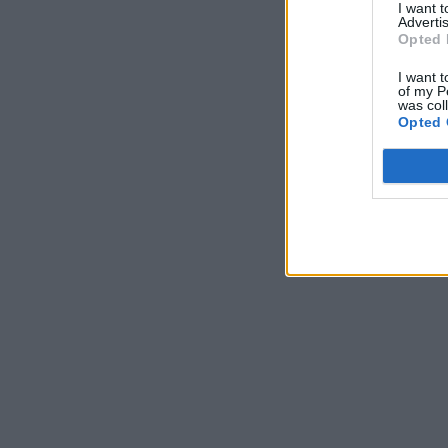
I want 
Advertis
Opted 
I want t
of my P
was col
Opted 