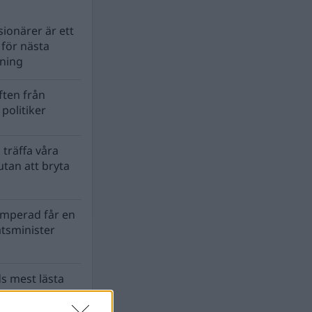
ionärer är ett
s för nästa
lning
ten från
politiker
 träffa våra
tan att bryta
mperad får en
atsminister
s mest lästa