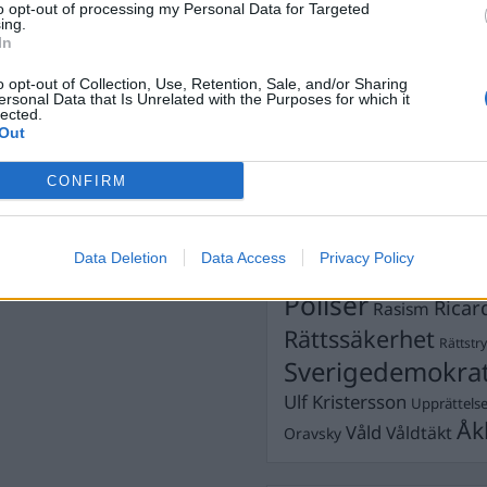
Dick Sun
to opt-out of processing my Personal Data for Targeted
Demokrati
ing.
In
Dömda
Donald Trump
Fängelse
o opt-out of Collection, Use, Retention, Sale, and/or Sharing
Förhör
Grov m
ersonal Data that Is Unrelated with the Purposes for which it
Jimmie Åkesson
lected.
Kokainmå
Out
Kriminalvården
Kri
Lagar
Michael Pålss
CONFIRM
Misshandel
Moderater
Mordförsök
Nilsson-Lar
Data Deletion
Data Access
Privacy Policy
Pol
Petter Inedahl
Silventoinen
Poliser
Ricar
Rasism
Rättssäkerhet
Rättstr
Sverigedemokra
Ulf Kristersson
Upprättels
Åk
Våld
Våldtäkt
Oravsky