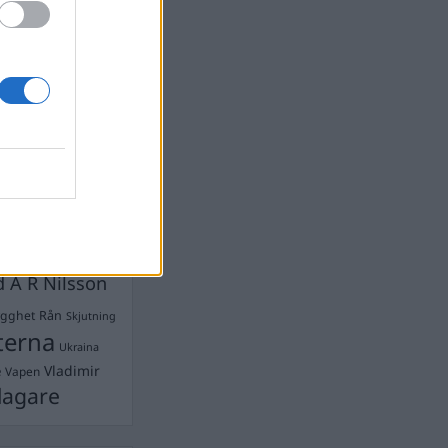
devall
Ebba Busch
isshandel
Israel
let
stdemokraterna
on
Mord
na
ancuent
Nina
isen
d A R Nilsson
ygghet
Rån
Skjutning
terna
Ukraina
Vladimir
e
Vapen
lagare