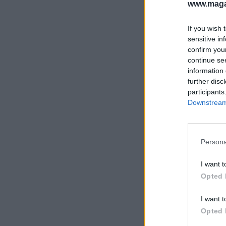
www.magas
If you wish 
sensitive in
confirm you
continue se
information 
further disc
participants
Downstream 
Persona
I want t
Opted 
I want t
Opted 