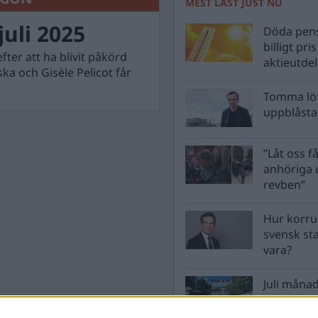
MEST LÄST JUST NU
uli 2025
Döda pens
billigt pri
er att ha blivit påkörd
aktieutde
ka och Gisèle Pelicot får
Tomma löf
uppblåsta 
”Låt oss få
anhöriga u
revben”
Hur korru
svensk st
vara?
Juli månad