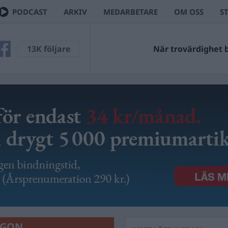
PODCAST
ARKIV
MEDARBETARE
OM OSS
S
13K följare
När trovärdighet bl
RGON