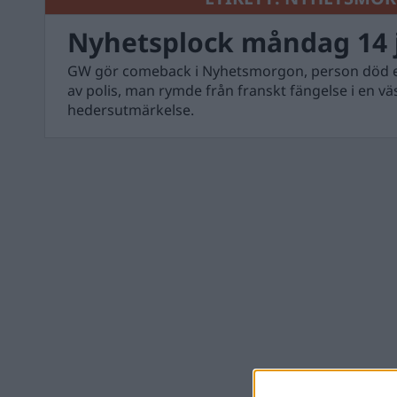
Nyhetsplock måndag 14 j
GW gör comeback i Nyhetsmorgon, person död eft
av polis, man rymde från franskt fängelse i en väs
hedersutmärkelse.