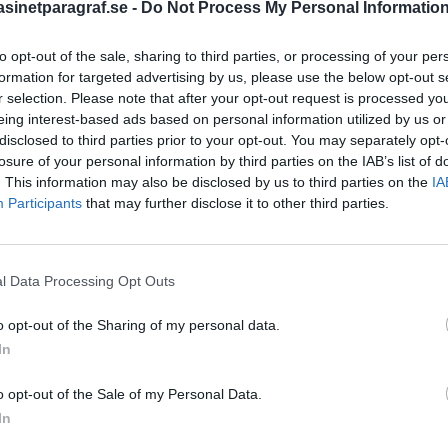
inetparagraf.se -
Do Not Process My Personal Informatio
to opt-out of the sale, sharing to third parties, or processing of your per
STÖD OSS
formation for targeted advertising by us, please use the below opt-out s
r selection. Please note that after your opt-out request is processed y
Stöd Para§raf – magasine
eing interest-based ads based on personal information utilized by us or
högertrolle
disclosed to third parties prior to your opt-out. You may separately opt-
losure of your personal information by third parties on the IAB’s list of
. This information may also be disclosed by us to third parties on the
IA
Participants
that may further disclose it to other third parties.
PRENUMERERA PÅ PARA§R
l Data Processing Opt Outs
ÄMNESORD
o opt-out of the Sharing of my personal data.
A
In
Anders Cardell
Advokat
Magnusson
o opt-out of the Sale of my Personal Data.
Brottslig
Carlsson
In
Börje R P