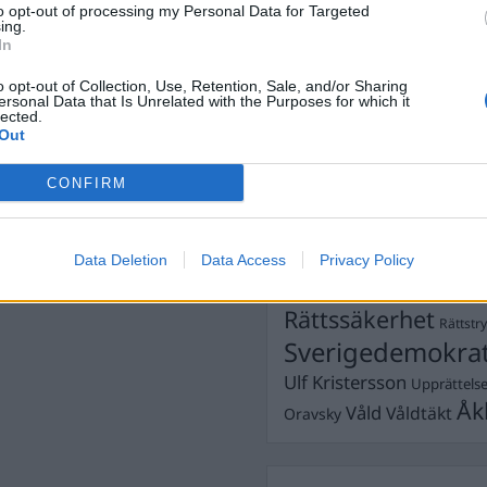
to opt-out of processing my Personal Data for Targeted
Dömda
ing.
Donald Trump
In
Fängelse
Förhör
Grov m
o opt-out of Collection, Use, Retention, Sale, and/or Sharing
Jimmie Åkesson
Kokainmå
ersonal Data that Is Unrelated with the Purposes for which it
Kriminalvården
lected.
Kri
Out
Lagar
Michael Pålss
CONFIRM
Misshandel
Moderater
Mordförsök
Nilsson-Lar
Pol
Petter Inedahl
Silventoinen
Data Deletion
Data Access
Privacy Policy
Poliser
Ricar
Rasism
Rättssäkerhet
Rättstr
Sverigedemokra
Ulf Kristersson
Upprättels
Åk
Våld
Våldtäkt
Oravsky