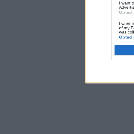
I want 
Advertis
Opted 
I want t
of my P
was col
Opted 