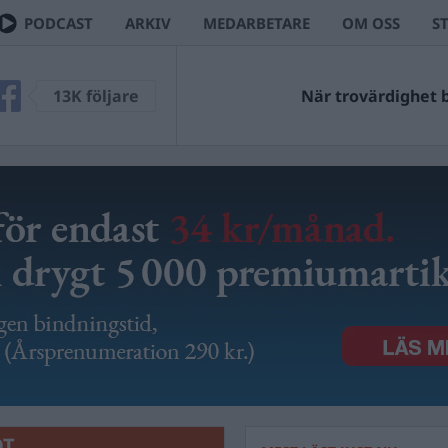
PODCAST
ARKIV
MEDARBETARE
OM OSS
S
13K följare
När trovärdighet bl
OT