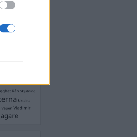
Ebba Busch
isshandel
Israel
let
stdemokraterna
on
Mord
na
ancuent
Nina
isen
d A R Nilsson
ygghet
Rån
Skjutning
terna
Ukraina
Vladimir
e
Vapen
lagare