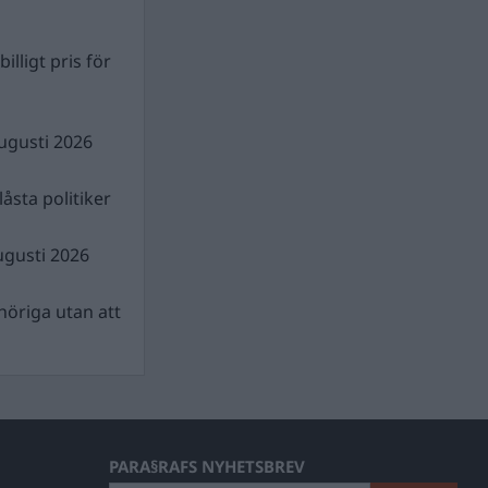
illigt pris för
ugusti 2026
åsta politiker
ugusti 2026
nhöriga utan att
PARA§RAFS NYHETSBREV