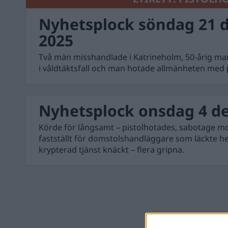
Nyhetsplock söndag 21 
2025
Två män misshandlade i Katrineholm, 50-årig man
i våldtäktsfall och man hotade allmänheten med p
Nyhetsplock onsdag 4 d
Körde för långsamt – pistolhotades, sabotage mot
fastställt för domstolshandläggare som läckte h
krypterad tjänst knäckt – flera gripna.