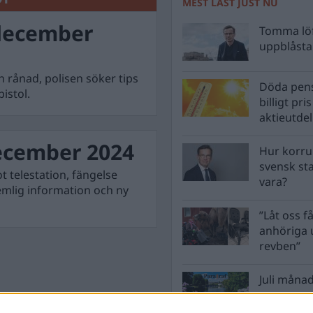
MEST LÄST JUST NU
december
Tomma löf
uppblåsta 
 rånad, polisen söker tips
Döda pens
istol.
billigt pri
aktieutde
ecember 2024
Hur korru
svensk st
 telestation, fängelse
vara?
emlig information och ny
”Låt oss få
anhöriga u
revben”
Juli månad