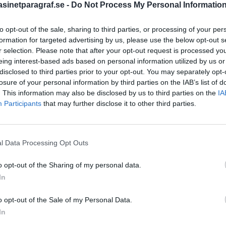
inetparagraf.se -
Do Not Process My Personal Informatio
to opt-out of the sale, sharing to third parties, or processing of your per
STÖD OSS
formation for targeted advertising by us, please use the below opt-out s
r selection. Please note that after your opt-out request is processed y
Stöd Para§rafs bevakning av
eing interest-based ads based on personal information utilized by us or
disclosed to third parties prior to your opt-out. You may separately opt-
losure of your personal information by third parties on the IAB’s list of
. This information may also be disclosed by us to third parties on the
IA
PRENUMERERA PÅ PARA§R
Participants
that may further disclose it to other third parties.
l Data Processing Opt Outs
ÄMNESORD
o opt-out of the Sharing of my personal data.
A
Anders Cardell
Advokat
In
Magnusson
Brottslig
o opt-out of the Sale of my Personal Data.
Carlsson
Börje R P
In
Dick Sun
Demokrati