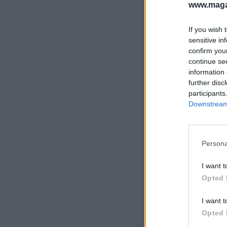
www.magas
If you wish 
sensitive in
confirm you
continue se
information 
further disc
participants
Downstream 
Persona
I want t
Opted 
I want t
Opted 