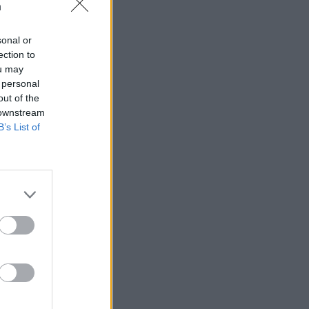
n
sonal or
ection to
ou may
 högerextremismen
 personal
out of the
 downstream
B’s List of
AFS NYHETSBREV
ndreas
Börje
het
 Carlsson
devall