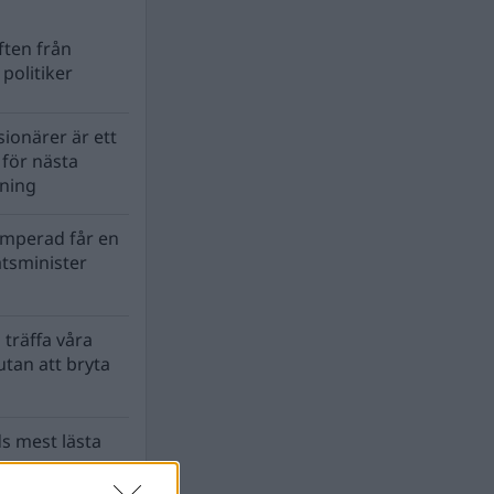
ten från
politiker
ionärer är ett
s för nästa
lning
mperad får en
atsminister
 träffa våra
tan att bryta
s mest lästa