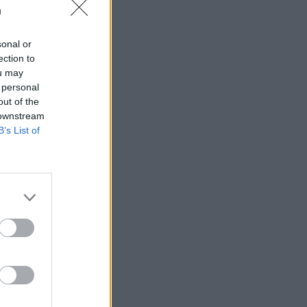
n
sonal or
ection to
ou may
 högerextremismen
 personal
out of the
 downstream
B’s List of
AFS NYHETSBREV
ndreas
Börje
het
 Carlsson