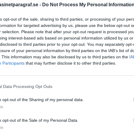
an anmäldes nyligen av
inetparagraf.se -
Do Not Process My Personal Informatio
ör flera fall av förtal
er.
to opt-out of the sale, sharing to third parties, or processing of your per
STÖD OSS
formation for targeted advertising by us, please use the below opt-out s
rivit en text om hur Lars
r selection. Please note that after your opt-out request is processed y
Stöd Para§rafs bevakning av
eing interest-based ads based on personal information utilized by us or
disclosed to third parties prior to your opt-out. You may separately opt-
losure of your personal information by third parties on the IAB’s list of
. This information may also be disclosed by us to third parties on the
IA
PRENUMERERA PÅ PARA§R
Participants
that may further disclose it to other third parties.
l Data Processing Opt Outs
ÄMNESORD
o opt-out of the Sharing of my personal data.
A
Anders Cardell
Advokat
In
Magnusson
Brottslig
o opt-out of the Sale of my Personal Data.
Carlsson
Börje R P
In