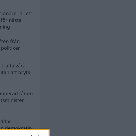
ionärer är ett
s för nästa
lning
ten från
politiker
 träffa våra
tan att bryta
mperad får en
atsminister
yddar
en demokratin
biosfären?