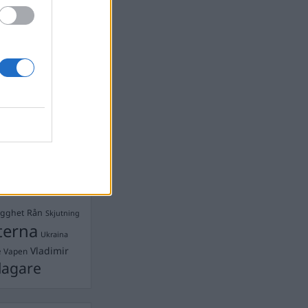
devall
Ebba Busch
isshandel
Israel
let
stdemokraterna
on
Mord
na
ancuent
Nina
isen
d A R Nilsson
ygghet
Rån
Skjutning
terna
Ukraina
Vladimir
e
Vapen
lagare