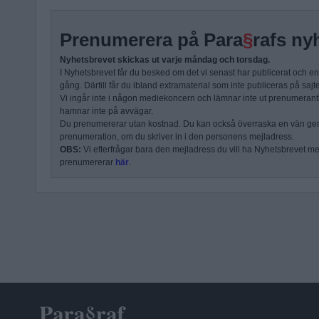
Prenumerera på Para
§
rafs ny
Nyhetsbrevet skickas ut varje måndag och torsdag.
I Nyhetsbrevet får du besked om det vi senast har publicerat och e
gång. Därtill får du ibland extramaterial som inte publiceras på sajt
Vi ingår inte i någon mediekoncern och lämnar inte ut prenumerantli
hamnar inte på avvägar.
Du prenumererar utan kostnad. Du kan också överraska en vän ge
prenumeration, om du skriver in i den personens mejladress.
OBS:
Vi efterfrågar bara den mejladress du vill ha Nyhetsbrevet mejl
prenumererar
här
.