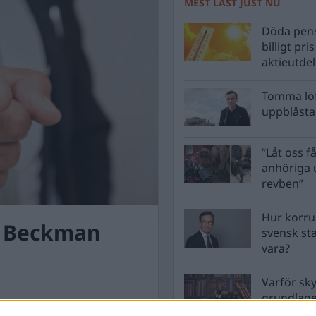
MEST LÄST JUST NU
Döda pens
billigt pri
aktieutde
Tomma löf
uppblåsta 
”Låt oss få
anhöriga u
revben”
Hur korru
s Beckman
svensk st
vara?
Varför sk
grundlag
men inte 