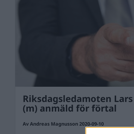
Riksdagsledamoten Lar
(m) anmäld för förtal
Av Andreas Magnusson 2020-09-10