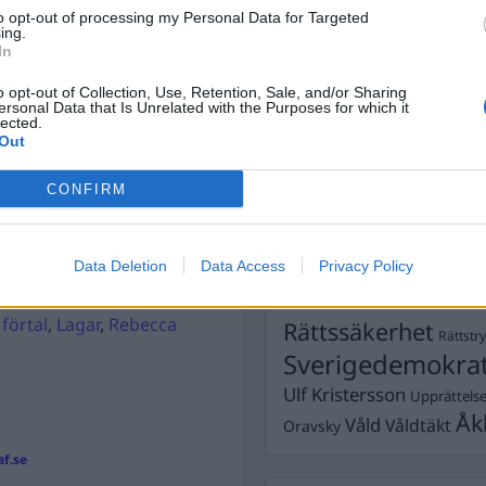
Dick Sun
Demokrati
to opt-out of processing my Personal Data for Targeted
ing.
Dömda
Donald Trump
In
Fängelse
Förhör
Grov m
o opt-out of Collection, Use, Retention, Sale, and/or Sharing
Jimmie Åkesson
ersonal Data that Is Unrelated with the Purposes for which it
Kokainmå
lected.
Kriminalvården
Kri
Out
Lagar
Michael Pålss
CONFIRM
Misshandel
Moderater
Mordförsök
Nilsson-Lar
högertrollen
Pol
Data Deletion
Data Access
Privacy Policy
Petter Inedahl
Silventoinen
Poliser
Ricar
Rasism
förtal
,
Lagar
,
Rebecca
Rättssäkerhet
Rättstr
Sverigedemokra
Ulf Kristersson
Upprättels
Åk
Våld
Våldtäkt
Oravsky
f.se