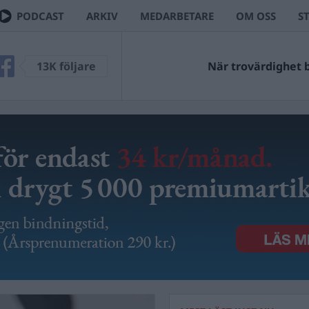
PODCAST
ARKIV
MEDARBETARE
OM OSS
S
13K följare
När trovärdighet bl