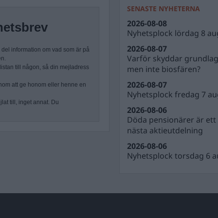
SENASTE NYHETERNA
2026-08-08
hetsbrev
Nyhetsplock lördag 8 au
2026-08-07
n del information om vad som är på
Varför skyddar grundla
en.
men inte biosfären?
stan till någon, så din mejladress
2026-08-07
nom att ge honom eller henne en
Nyhetsplock fredag 7 au
at till, inget annat. Du
2026-08-06
Döda pensionärer är ett b
nästa aktieutdelning
2026-08-06
Nyhetsplock torsdag 6 a