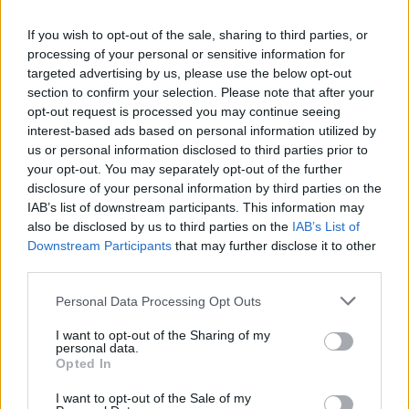
Hur kommer det sig att vi utsätter våra egna
barn för stora risker?
If you wish to opt-out of the sale, sharing to third parties, or
processing of your personal or sensitive information for
Åldersgränsen för Snapchat, TikTok, Instagram
targeted advertising by us, please use the below opt-out
med mera är 13 år. Trots detta så visar en
section to confirm your selection. Please note that after your
opt-out request is processed you may continue seeing
undersöknin...
interest-based ads based on personal information utilized by
us or personal information disclosed to third parties prior to
Börja prenumerera för att läsa detta innehåll.
your opt-out. You may separately opt-out of the further
disclosure of your personal information by third parties on the
Starta din prenumeration
här
IAB’s list of downstream participants. This information may
also be disclosed by us to third parties on the
IAB’s List of
Eller logga in på ditt konto nedan:
Downstream Participants
that may further disclose it to other
third parties.
Personal Data Processing Opt Outs
I want to opt-out of the Sharing of my
personal data.
Username or E-mail
Opted In
I want to opt-out of the Sale of my