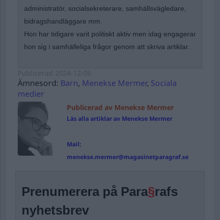
administratör, socialsekreterare, samhällsvägledare,
bidragshandläggare mm.
Hon har tidigare varit politiskt aktiv men idag engagerar
hon sig i samhälleliga frågor genom att skriva artiklar.
Publicerad
2024-12-06
Ämnesord:
Barn
,
Menekse Mermer
,
Sociala
medier
Publicerad av Menekse Mermer
Läs alla artiklar av Menekse Mermer
Mail:
menekse.mermer@magasinetparagraf.se
Prenumerera på Para
§
rafs
nyhetsbrev