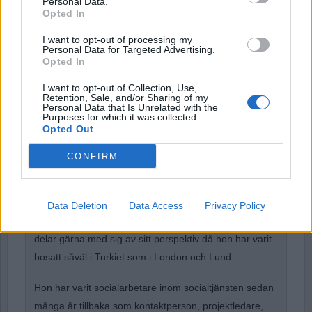
Personal Data.
Password
Opted In
I want to opt-out of processing my
Personal Data for Targeted Advertising.
Opted In
Remember Me
I want to opt-out of Collection, Use,
Retention, Sale, and/or Sharing of my
Personal Data that Is Unrelated with the
Purposes for which it was collected.
Opted Out
Forgot Password
CONFIRM
Stöd Para§rafs bevakning av rättssäkerheten
Data Deletion
Data Access
Privacy Policy
Menekse Mermer
flyttade till Sverige som tioåring och
delar gärna med sig av sitt perspektiv då hon har varit
bosatt såväl i Turkiet som i London och Lund.
Hon har varit socialarbetare inom socialtjänsten sedan
många år tillbaka som kontaktperson, projektledare,