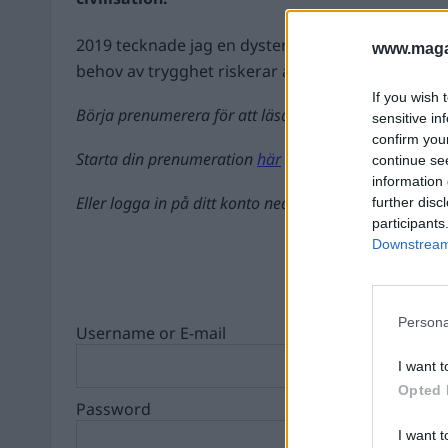
2019 tecknade jag en dyster bild över framför allt
www.magas
behov av trygghet riskerar a...
If you wish 
Börja prenumerera för att läsa detta innehåll.
sensitive in
confirm you
Starta din prenumeration
här
continue se
information 
Eller logga in på ditt konto nedan:
further disc
participants
Downstream 
Persona
Username or E-mail
I want t
Opted 
Password
I want t