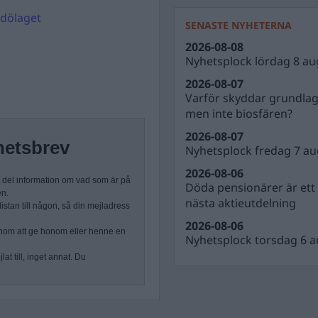
idölaget
SENASTE NYHETERNA
2026-08-08
Nyhetsplock lördag 8 au
2026-08-07
Varför skyddar grundla
men inte biosfären?
2026-08-07
hetsbrev
Nyhetsplock fredag 7 au
2026-08-06
n del information om vad som är på
Döda pensionärer är ett b
en.
nästa aktieutdelning
stan till någon, så din mejladress
2026-08-06
nom att ge honom eller henne en
Nyhetsplock torsdag 6 a
at till, inget annat. Du