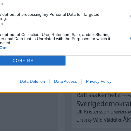
In
Dick Sun
Demokrati
to opt-out of processing my Personal Data for Targeted
Dömda
Donald Trump
ing.
In
Fängelse
Förhör
Grov m
Jimmie Åkesson
o opt-out of Collection, Use, Retention, Sale, and/or Sharing
Kokainmå
ersonal Data that Is Unrelated with the Purposes for which it
Kriminalvården
lected.
Kri
Out
Lagar
Michael Pålss
kerheten
Misshandel
CONFIRM
Moderater
Mordförsök
Nilsson-Lar
Pol
xpertis inom avtalsrätt och
Petter Inedahl
Silventoinen
Data Deletion
Data Access
Privacy Policy
Poliser
r bland annat författare till
Ricar
Rasism
Rättssäkerhet
Rättstr
Sverigedemokra
Ulf Kristersson
Upprättels
Åk
Våld
Våldtäkt
Oravsky