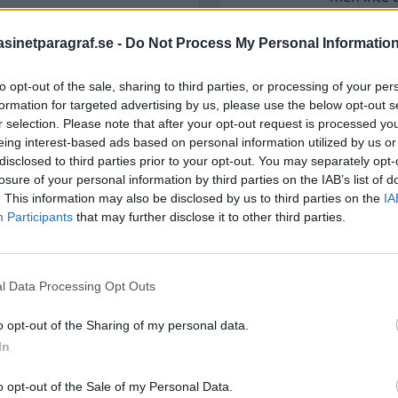
 Kinas framtid, ”Vårt
inetparagraf.se -
Do Not Process My Personal Informatio
STÖD OSS
to opt-out of the sale, sharing to third parties, or processing of your per
formation for targeted advertising by us, please use the below opt-out s
Stöd Para§raf – magasine
högertrolle
r selection. Please note that after your opt-out request is processed y
eing interest-based ads based on personal information utilized by us or
disclosed to third parties prior to your opt-out. You may separately opt-
losure of your personal information by third parties on the IAB’s list of
PRENUMERERA PÅ PARA§R
. This information may also be disclosed by us to third parties on the
IA
Participants
that may further disclose it to other third parties.
l Data Processing Opt Outs
ÄMNESORD
A
o opt-out of the Sharing of my personal data.
Anders Cardell
Advokat
In
Magnusson
Brottslig
Carlsson
Börje R P
o opt-out of the Sale of my Personal Data.