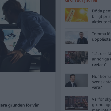
MEST LÄST JUST NU
Döda pens
billigt pri
aktieutde
Tomma löf
uppblåsta 
”Låt oss få
anhöriga u
revben”
Hur korru
svensk st
vara?
Varför sk
grundlag
tera grunden för vår
men inte 