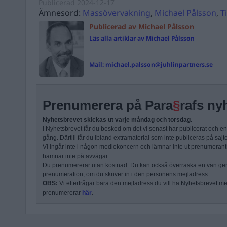
Publicerad
2024-12-17
Ämnesord:
Massövervakning
,
Michael Pålsson
,
T
Publicerad av Michael Pålsson
Läs alla artiklar av Michael Pålsson
Mail:
michael.palsson@juhlinpartners.se
Prenumerera på Para
§
rafs ny
Nyhetsbrevet skickas ut varje måndag och torsdag.
I Nyhetsbrevet får du besked om det vi senast har publicerat och e
gång. Därtill får du ibland extramaterial som inte publiceras på sajt
Vi ingår inte i någon mediekoncern och lämnar inte ut prenumerantli
hamnar inte på avvägar.
Du prenumererar utan kostnad. Du kan också överraska en vän ge
prenumeration, om du skriver in i den personens mejladress.
OBS:
Vi efterfrågar bara den mejladress du vill ha Nyhetsbrevet mejl
prenumererar
här
.