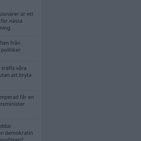
ionärer är ett
s för nästa
lning
ten från
politiker
 träffa våra
tan att bryta
mperad får en
atsminister
yddar
en demokratin
biosfären?