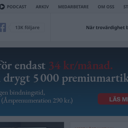
PODCAST
ARKIV
MEDARBETARE
OM OSS
S
13K följare
När trovärdighet bl