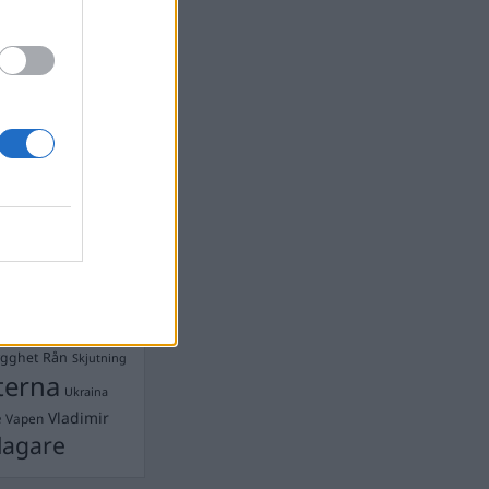
devall
Ebba Busch
isshandel
Israel
let
stdemokraterna
on
Mord
na
ancuent
Nina
isen
d A R Nilsson
ygghet
Rån
Skjutning
terna
Ukraina
Vladimir
e
Vapen
lagare