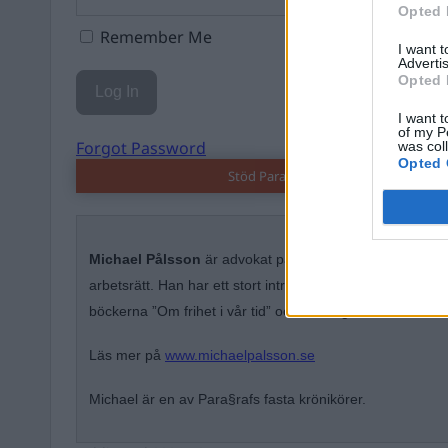
Opted 
Remember Me
I want 
Advertis
Opted 
I want t
of my P
Forgot Password
was col
Opted 
Stöd Para§rafs bevakning av rättssä
Michael Pålsson
är advokat på Juhlin & Partners, med e
arbetsrätt. Han har ett stort intresse för rättsfilosofi och ä
böckerna ”Om frihet i vår tid” och ”Verklig rättvisa”.
Läs mer på
www.michaelpalsson.se
Michael är en av Para§rafs fasta krönikörer.