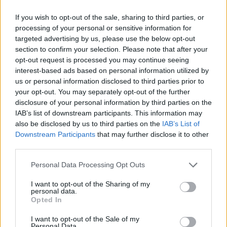
Det får mig att fundera över om 15-åringar
If you wish to opt-out of the sale, sharing to third parties, or
verkligen är lämpliga att köra ombyggda bilar
processing of your personal or sensitive information for
i trafiken?
targeted advertising by us, please use the below opt-out
section to confirm your selection. Please note that after your
Så sent som under gårdagen höll en uniformerad
opt-out request is processed you may continue seeing
polis på att bli överkörd av en A-traktor i Tranås.
interest-based ads based on personal information utilized by
H...
us or personal information disclosed to third parties prior to
your opt-out. You may separately opt-out of the further
disclosure of your personal information by third parties on the
Börja prenumerera för att läsa detta innehåll.
IAB’s list of downstream participants. This information may
also be disclosed by us to third parties on the
IAB’s List of
Starta din prenumeration
här
Downstream Participants
that may further disclose it to other
third parties.
Eller logga in på ditt konto nedan:
Personal Data Processing Opt Outs
I want to opt-out of the Sharing of my
personal data.
Opted In
Username or E-mail
I want to opt-out of the Sale of my
Personal Data.