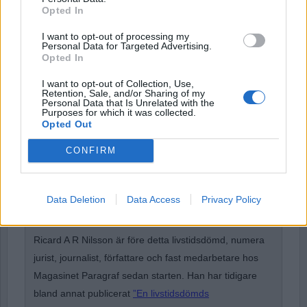
Opted In
Password
I want to opt-out of processing my
Personal Data for Targeted Advertising.
Opted In
I want to opt-out of Collection, Use,
Remember Me
Retention, Sale, and/or Sharing of my
Personal Data that Is Unrelated with the
Purposes for which it was collected.
Opted Out
CONFIRM
Forgot Password
Stöd Para§rafs bevakning av högerextremismen
Data Deletion
Data Access
Privacy Policy
Ricard A R Nilsson är före detta livstidsdömd, numera
jurist, journalist, författare och fast medarbetare hos
Magasinet Paragraf sedan starten. Han har tidigare
bland annat publicerat
”En livstidsdömds