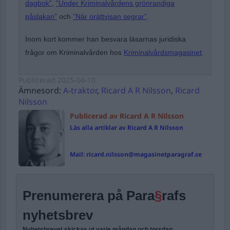
dagbok”
,
”Under Kriminalvårdens grönrandiga
påslakan”
och
”När orättvisan segrar”
.
Inom kort kommer han besvara läsarnas juridiska
frågor om Kriminalvården hos
Kriminalvårdsmagasinet
.
Publicerad
2025-04-10
Ämnesord:
A-traktor
,
Ricard A R Nilsson
,
Ricard
Nilsson
Publicerad av Ricard A R Nilsson
Läs alla artiklar av Ricard A R Nilsson
Mail:
ricard.nilsson@magasinetparagraf.se
Prenumerera på Para
§
rafs
nyhetsbrev
Nyhetsbrevet skickas ut varje måndag och torsdag.