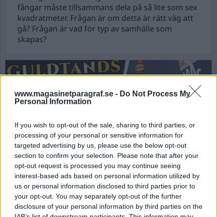
fångar måste tillsammans dela på så lite som sex
kvadratmeter. Frågan är om detta är rätt väg att
gå? Frågan är vad för typ av samhälle som
skapas?
www.magasinetparagraf.se -
Do Not Process My
Personal Information
If you wish to opt-out of the sale, sharing to third parties, or
processing of your personal or sensitive information for
targeted advertising by us, please use the below opt-out
section to confirm your selection. Please note that after your
opt-out request is processed you may continue seeing
”Kan jag som mörk
interest-based ads based on personal information utilized by
us or personal information disclosed to third parties prior to
adopterad gå med i
your opt-out. You may separately opt-out of the further
NMR?”
disclosure of your personal information by third parties on the
IAB’s list of downstream participants. This information may