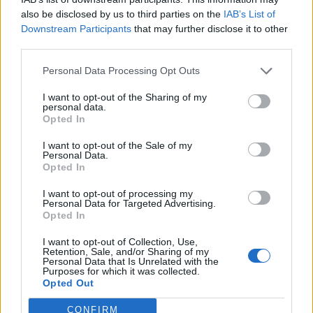
Det är min starka förhoppning att de flesta av
also be disclosed by us to third parties on the
IAB’s List of
oss kan vara överens om att extremhögern,
Downstream Participants
that may further disclose it to other
såsom till exempel numera terroristklassade
third parties.
NMR, är ett hot mot det demokratiska Sverige.
Varför i hela friden väljer då vissa offentliga
Personal Data Processing Opt Outs
personer att ge dem en plattform? Ett varnande
I want to opt-out of the Sharing of my
exempel är Guldtands podcast.
personal data.
Opted In
KULTURSÖNDAG - BOKTIPS
I want to opt-out of the Sale of my
Personal Data.
Opted In
I want to opt-out of processing my
Personal Data for Targeted Advertising.
Opted In
I want to opt-out of Collection, Use,
Retention, Sale, and/or Sharing of my
Personal Data that Is Unrelated with the
Purposes for which it was collected.
Opted Out
Shantaram – boken
CONFIRM