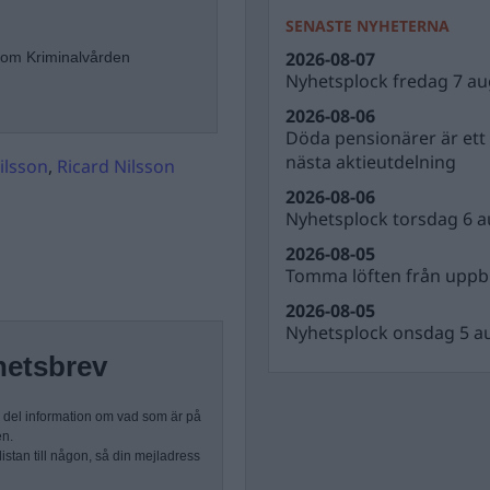
SENASTE NYHETERNA
2026-08-07
 om Kriminalvården
Nyhetsplock fredag 7 au
2026-08-06
Döda pensionärer är ett b
nästa aktieutdelning
ilsson
,
Ricard Nilsson
2026-08-06
Nyhetsplock torsdag 6 a
2026-08-05
Tomma löften från uppbl
2026-08-05
Nyhetsplock onsdag 5 a
hetsbrev
n del information om vad som är på
en.
stan till någon, så din mejladress