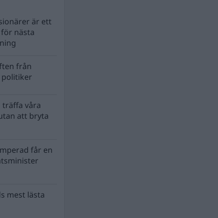
ionärer är ett
s för nästa
lning
ten från
politiker
 träffa våra
tan att bryta
mperad får en
atsminister
s mest lästa