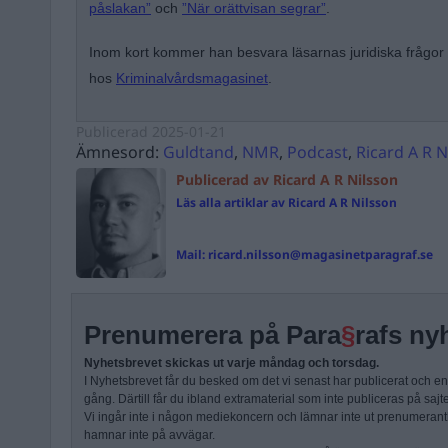
påslakan”
och
”När orättvisan segrar”
.
Inom kort kommer han besvara läsarnas juridiska frågor
hos
Kriminalvårdsmagasinet
.
Publicerad
2025-01-21
Ämnesord:
Guldtand
,
NMR
,
Podcast
,
Ricard A R N
Publicerad av Ricard A R Nilsson
Läs alla artiklar av Ricard A R Nilsson
Mail:
ricard.nilsson@magasinetparagraf.se
Prenumerera på Para
§
rafs ny
Nyhetsbrevet skickas ut varje måndag och torsdag.
I Nyhetsbrevet får du besked om det vi senast har publicerat och e
gång. Därtill får du ibland extramaterial som inte publiceras på sajt
Vi ingår inte i någon mediekoncern och lämnar inte ut prenumerantli
hamnar inte på avvägar.