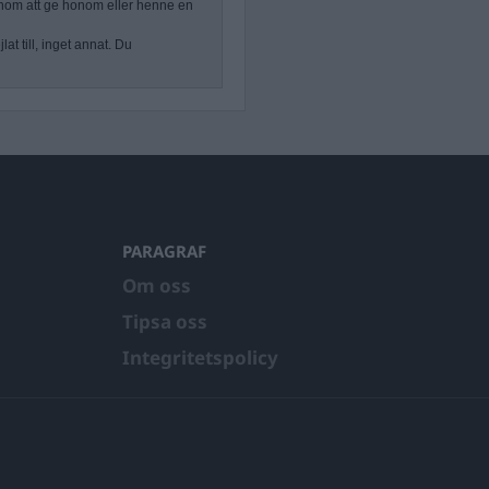
nom att ge honom eller henne en
at till, inget annat. Du
PARAGRAF
Om oss
Tipsa oss
Integritetspolicy