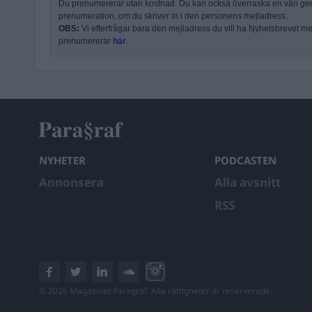
Du prenumererar utan kostnad. Du kan också överraska en vän ge
prenumeration, om du skriver in i den personens mejladress.
OBS:
Vi efterfrågar bara den mejladress du vill ha Nyhetsbrevet mejl
prenumererar
här
.
NYHETER
PODCASTEN
Annonsera
Alla avsnitt
RSS
© 2026 Magasinet Paragraf. Alla rättigheter är reserverade.