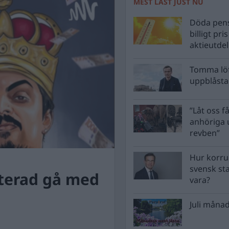
MEST LÄST JUST NU
Döda pens
billigt pri
aktieutde
Tomma löf
uppblåsta 
”Låt oss få
anhöriga u
revben”
Hur korru
svensk st
terad gå med
vara?
Juli månad