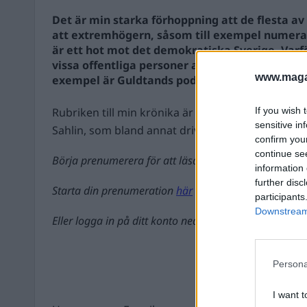
Det är min starka förhoppning att de flesta a
att extremhögern, såsom till exempel numera
är ett hot mot det demokratiska Sverige. Varför
vissa offentliga personer att ge dem en platt
www.magas
exempel är Guldtands podcast.
Rubriken till min krönika är ett direkt citat från
If you wish 
sensitive in
Sahlin, som bland annat driv...
confirm you
continue se
Börja prenumerera för att läsa detta innehåll.
information 
further disc
Starta din prenumeration
här
participants
Downstream 
Eller logga in på ditt konto nedan:
Persona
I want t