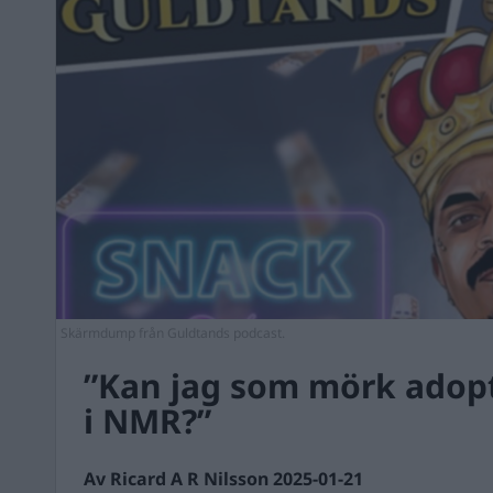
Skärmdump från Guldtands podcast.
”Kan jag som mörk adop
i NMR?”
Av Ricard A R Nilsson 2025-01-21