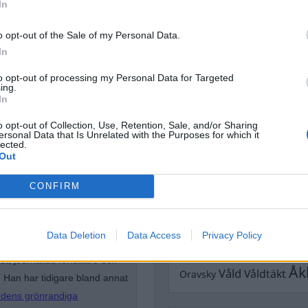
Dick Sun
In
Demokrati
Dömda
Donald Trump
o opt-out of the Sale of my Personal Data.
Fängelse
In
Förhör
Grov m
Jimmie Åkesson
Kokainmå
to opt-out of processing my Personal Data for Targeted
Kriminalvården
ing.
Kri
In
Lagar
Michael Pålss
o opt-out of Collection, Use, Retention, Sale, and/or Sharing
Misshandel
ersonal Data that Is Unrelated with the Purposes for which it
Moderater
lected.
Mordförsök
Nilsson-Lar
Out
Pol
Petter Inedahl
Silventoinen
CONFIRM
Poliser
Ricar
Rasism
kerheten
Rättssäkerhet
Rättstr
Sverigedemokra
Data Deletion
Data Access
Privacy Policy
Ulf Kristersson
Upprättels
t, journalist, författare och
Åk
Våld
Våldtäkt
Oravsky
 Han har tidigare bland annat
rdens grönrandiga