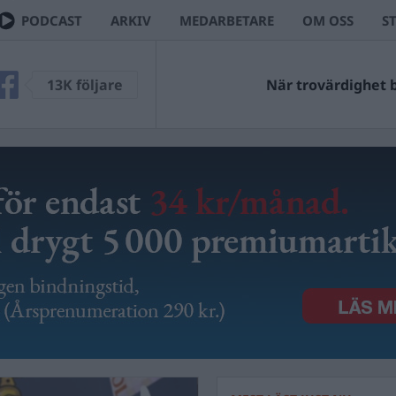
PODCAST
ARKIV
MEDARBETARE
OM OSS
S
13K följare
När trovärdighet bl