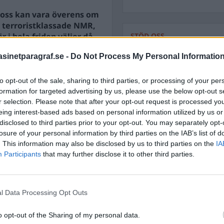
v oss kan vara överens om
 terroristklassade NMR,
 i hela friden väljer då
STÖD OSS
form? Ett varnande
Stöd Para§raf – magasine
inetparagraf.se -
Do Not Process My Personal Informatio
högertrolle
 Alexander ”Guldtand”
to opt-out of the sale, sharing to third parties, or processing of your per
formation for targeted advertising by us, please use the below opt-out s
r selection. Please note that after your opt-out request is processed y
PRENUMERERA PÅ PARA§R
eing interest-based ads based on personal information utilized by us or
disclosed to third parties prior to your opt-out. You may separately opt-
losure of your personal information by third parties on the IAB’s list of
. This information may also be disclosed by us to third parties on the
IA
Participants
that may further disclose it to other third parties.
ÄMNESORD
A
Anders Cardell
Advokat
Magnusson
l Data Processing Opt Outs
Brottslig
Carlsson
Börje R P
o opt-out of the Sharing of my personal data.