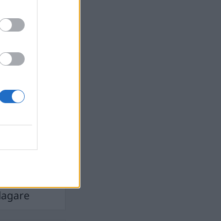
devall
Ebba Busch
isshandel
Israel
let
stdemokraterna
on
Mord
na
ancuent
Nina
isen
d A R Nilsson
ygghet
Rån
Skjutning
terna
Ukraina
Vladimir
e
Vapen
lagare