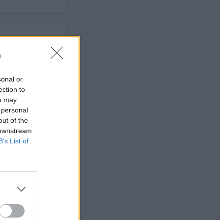
t som hatas av
n
n
sonal or
ection to
ou may
AFS NYHETSBREV
 personal
out of the
 downstream
B’s List of
ndreas
Börje
het
 Carlsson