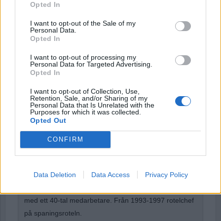
Opted In
Password
I want to opt-out of the Sale of my
Personal Data.
Opted In
Remember Me
I want to opt-out of processing my
Personal Data for Targeted Advertising.
Opted In
I want to opt-out of Collection, Use,
Retention, Sale, and/or Sharing of my
Personal Data that Is Unrelated with the
Forgot Password
Purposes for which it was collected.
Opted Out
Stöd Para§raf – magasinet som hatas av högertrollen
CONFIRM
Börje R P Carlsson
har under nästan hela sin tid inom
Data Deletion
Data Access
Privacy Policy
kriminalpolisen arbetat med företrädesvis de grövsta
brotten. Under ett par år var han rotelchef för en rotel
med ett 40-tal medarbetare. Från 1993-1997 rotelchef
på spaningsroteln.