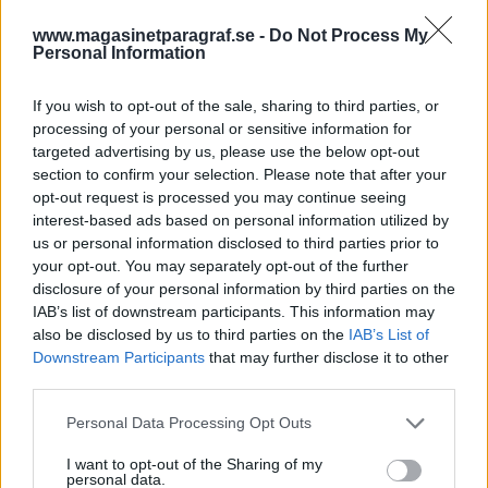
fått många världen över att se rött, inte minst
www.magasinetparagraf.se -
Do Not Process My
Paragrafs Börje Carlsson.
Personal Information
Denna sagolikt egenkära träskalle som namnats
If you wish to opt-out of the sale, sharing to third parties, or
till Donald Trump. Det är en osannolik tur för
processing of your personal or sensitive information for
världen...
targeted advertising by us, please use the below opt-out
section to confirm your selection. Please note that after your
Börja prenumerera för att läsa detta innehåll.
opt-out request is processed you may continue seeing
interest-based ads based on personal information utilized by
us or personal information disclosed to third parties prior to
Starta din prenumeration
här
your opt-out. You may separately opt-out of the further
disclosure of your personal information by third parties on the
Eller logga in på ditt konto nedan:
IAB’s list of downstream participants. This information may
also be disclosed by us to third parties on the
IAB’s List of
Downstream Participants
that may further disclose it to other
third parties.
Personal Data Processing Opt Outs
Username or E-mail
I want to opt-out of the Sharing of my
personal data.