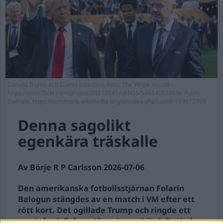
Donald Trump och Gianni Infantino. Foto: The White House -
https://www.flickr.com/photos/202101414@N05/54654583459/, Public
Domain, https://commons.wikimedia.org/w/index.php?curid=169972769
Denna sagolikt
egenkära träskalle
Av Börje R P Carlsson 2026-07-06
Den amerikanska fotbollsstjärnan Folarin
Balogun stängdes av en match i VM efter ett
rött kort. Det ogillade Trump och ringde ett
samtal och fick avstängningen hävd. Detta har