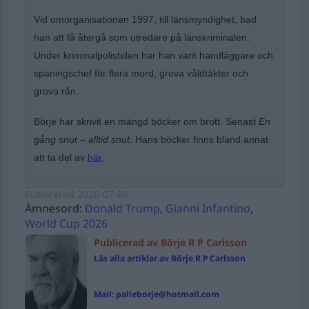
Vid omorganisationen 1997, till länsmyndighet, bad
han att få återgå som utredare på länskriminalen.
Under kriminalpolistiden har han varit handläggare och
spaningschef för flera mord, grova våldtäkter och
grova rån.
Börje har skrivit en mängd böcker om brott. Senast
En
gång snut – alltid snut.
Hans böcker finns bland annat
att ta del av
här
.
Publicerad
2026-07-06
Ämnesord:
Donald Trump
,
Gianni Infantino
,
World Cup 2026
Publicerad av Börje R P Carlsson
Läs alla artiklar av Börje R P Carlsson
Mail:
palleborje@hotmail.com