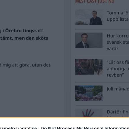
MEST LÄST JUST NU
Tomma löf
uppblåsta 
g i Örebro tingsrätt
Hur korru
estämt, men den sköts
svensk st
vara?
”Låt oss få
 mig att göra, utan det
anhöriga u
revben”
Juli månad
Därför fi
Magasinet
Nordkore
inetparagraf.se -
Do Not Process My Personal Informatio