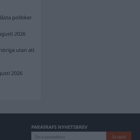
åsta politiker
ugusti 2026
nhöriga utan att
gusti 2026
PARA§RAFS NYHETSBREV