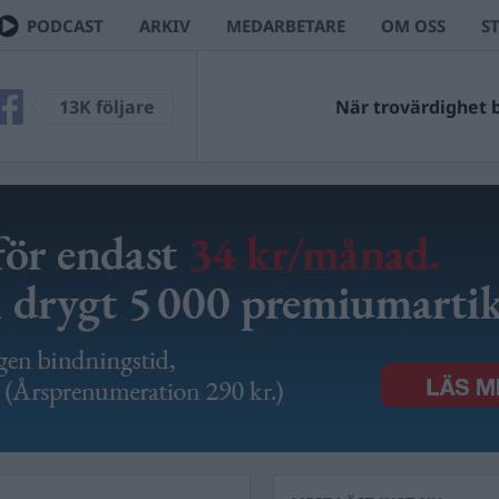
PODCAST
ARKIV
MEDARBETARE
OM OSS
S
13K följare
När trovärdighet bl