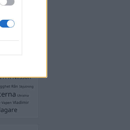
Ebba Busch
isshandel
Israel
let
stdemokraterna
on
Mord
na
ancuent
Nina
isen
d A R Nilsson
ygghet
Rån
Skjutning
terna
Ukraina
Vladimir
e
Vapen
lagare