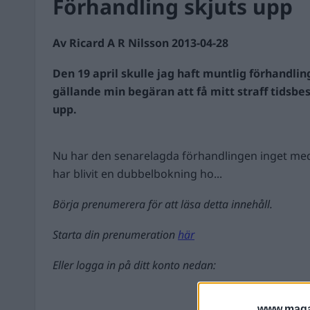
Förhandling skjuts upp
Av Ricard A R Nilsson 2013-04-28
Den 19 april skulle jag haft muntlig förhandlin
gällande min begäran att få mitt straff tidsb
upp.
Nu har den senarelagda förhandlingen inget med
har blivit en dubbelbokning ho...
Börja prenumerera för att läsa detta innehåll.
Starta din prenumeration
här
Eller logga in på ditt konto nedan:
www.magas