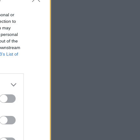
sonal or
ection to
ou may
 rättssäkerheten
 personal
out of the
 downstream
B’s List of
AFS NYHETSBREV
ndreas
Börje
het
 Carlsson
devall