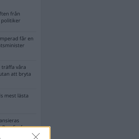
ten från
politiker
mperad får en
atsminister
 träffa våra
tan att bryta
s mest lästa
nansieras
 Para§raf av
a
n