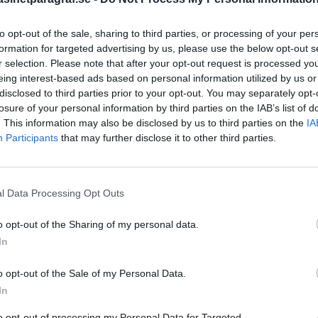
to opt-out of the sale, sharing to third parties, or processing of your per
formation for targeted advertising by us, please use the below opt-out s
STÖD OSS
r selection. Please note that after your opt-out request is processed y
Stöd Para§rafs bevakning av
eing interest-based ads based on personal information utilized by us or
disclosed to third parties prior to your opt-out. You may separately opt-
losure of your personal information by third parties on the IAB’s list of
. This information may also be disclosed by us to third parties on the
IA
PRENUMERERA PÅ PARA§R
Participants
that may further disclose it to other third parties.
l Data Processing Opt Outs
ÄMNESORD
o opt-out of the Sharing of my personal data.
A
Anders Cardell
In
Advokat
kerheten
Magnusson
Brottslig
o opt-out of the Sale of my Personal Data.
Carlsson
Börje R P
In
Dick Sun
Demokrati
to opt-out of processing my Personal Data for Targeted