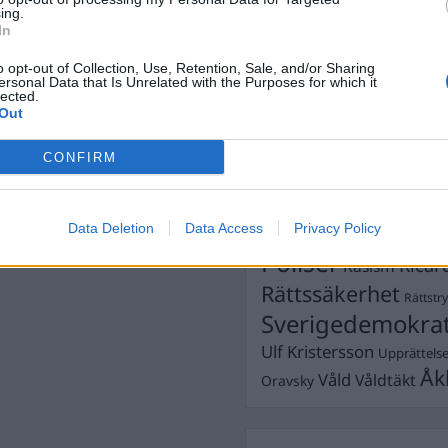
ing.
Dömda
In
Donald Trump
Fängelse
Förhör
Grov m
o opt-out of Collection, Use, Retention, Sale, and/or Sharing
ersonal Data that Is Unrelated with the Purposes for which it
Jimmie Åkesson
Kokainmå
lected.
Kriminalvården
Out
Kri
Lagar
Michael Pålss
CONFIRM
Misshandel
Moderater
Mordförsök
Nilsson-Lar
Pol
Data Deletion
Data Access
Privacy Policy
Petter Inedahl
Silventoinen
Poliser
Ricar
Rasism
Rättssäkerhet
Rättstr
Sverigedemokra
Ulf Kristersson
Upprättels
Åk
Våld
Våldtäkt
Oravsky