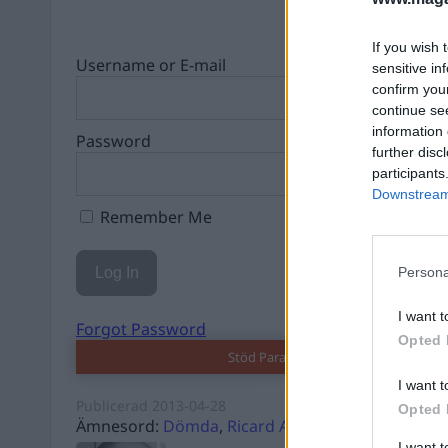
If you wish 
Username or E-mail
sensitive in
confirm you
continue se
information 
Password
further disc
participants
Downstream 
Remember Me
Persona
I want t
Forgot Password
Opted 
Stöd Para§rafs bevakning av rättssä
I want t
Publicerad
2013-04-28
Opted 
Ämnesord:
Dömda
,
Ricard A R Nilsson
I want 