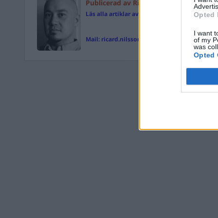
Publicerad av Ricard A R Nilsson
Advertis
Läs alla artiklar av Ricard A R Nilsson
Opted 
I want t
Mail:
ricard.nilsson@magasinetparagraf.se
of my P
was col
Opted 