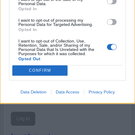
Starta din prenumeration
här
Personal Data.
Opted In
Eller logga in på ditt konto nedan:
I want to opt-out of processing my
Personal Data for Targeted Advertising.
Opted In
I want to opt-out of Collection, Use,
Retention, Sale, and/or Sharing of my
Personal Data that Is Unrelated with the
Purposes for which it was collected.
Username or E-mail
Opted Out
CONFIRM
Password
Data Deletion
Data Access
Privacy Policy
Remember Me