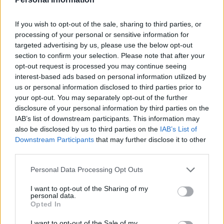
Av Dick Sundevall 2014-02-12
If you wish to opt-out of the sale, sharing to third parties, or
Vad är ett målsägarbiträdes uppgift? Dum
processing of your personal or sensitive information for
targeted advertising by us, please use the below opt-out
fråga, det är naturligtvis att arbeta för sina
section to confirm your selection. Please note that after your
klienter målsägarnas bästa. Men vad är det de
opt-out request is processed you may continue seeing
två målsägarbiträdena Claes Borgström och
interest-based ads based on personal information utilized by
Elisabeth Massi Fritz håller på med? De är
us or personal information disclosed to third parties prior to
your opt-out. You may separately opt-out of the further
målsägarbiträden åt de två kvinnorna som
disclosure of your personal information by third parties on the
Julian Assange är anklagad för att ha begått
IAB’s list of downstream participants. This information may
sexuella övergrepp mot. Men arbetar de för
also be disclosed by us to third parties on the
IAB’s List of
sina klienters bästa?
Downstream Participants
that may further disclose it to other
third parties.
Personal Data Processing Opt Outs
Rimligen måste de två kvinnorna vilja få det här
utrett och avklarat. De har blivit utsatta för ren ...
I want to opt-out of the Sharing of my
personal data.
Opted In
Börja prenumerera för att läsa detta innehåll.
I want to opt-out of the Sale of my