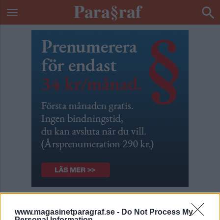
Inte så lite skumt
www.magasinetparagraf.se -
Do Not Process My
Personal Information