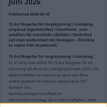
juni 2026
Publicerad 2026-06-10
15 års fängelse för torgskjutning i Linköping,
urspårad lägenhetsfest i Stockholm, man
anhållen för misstänkt våldtäkt i Skellefteå
och man nedbrottad vid riksdagen – försökte
ta vapen från skyddsvakt.
15 års fängelse för torgskjutning i Linköping.
En 21-årig man döms till 15 års fängelse för en
skjutning vid ett torg i Linköping hösten 2025. Vid
dådet träffades en person av skott och flera
andra utsattes för livsfara, rapporterar SVT
Nyheter Öst.
Skottlossningen inträffade en
oktobereftermiddag, då en man träffades i axeln
och en annan måltavla undkom utan fysiska