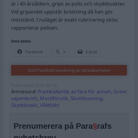
är i 40-årsåldern, grips av polis och skyddsvakter.
Vid gripandet uppstår brottning då han gör
motstånd. I nuläget är exakt rubricering oklar,
rapporterar polisen.
Dela detta:
Facebook
X
E-post
Stöd Para§rafs bevakning av rättssäkerheten
Publicerad
2026-06-10
Ämnesord:
Framkallande av fara för annan
,
Grovt
vapenbrott
,
Mordförsök
,
Skottlossning
,
Skyddsvakt
,
Våldtäkt
Prenumerera på Para
§
rafs
nyhetsbrev