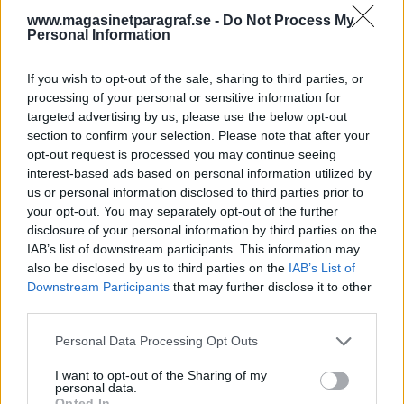
skador. Ett av skotten gick genom ett fönster in i
www.magasinetparagraf.se -
Do Not Process My
Personal Information
en lägenhet där flera personer befann sig, men
ingen skadades fysiskt.
If you wish to opt-out of the sale, sharing to third parties, or
Den 21-årige mannen döms nu av tingsrätten för
processing of your personal or sensitive information for
två försök till mord, tre fall av framkallande av
targeted advertising by us, please use the below opt-out
fara för annan, grovt vapenbrott samt ringa
section to confirm your selection. Please note that after your
opt-out request is processed you may continue seeing
narkotikabrott till fängelse i 15 år.
interest-based ads based on personal information utilized by
us or personal information disclosed to third parties prior to
Urspårad lägenhetsfest i Stockholm.
Natten
your opt-out. You may separately opt-out of the further
mot tisdag larmar boende i ett flerbostadshus i
disclosure of your personal information by third parties on the
Bandhagen i Stockholm polisen om skrik och att
IAB’s list of downstream participants. This information may
also be disclosed by us to third parties on the
IAB’s List of
det kastas möbler i en lägenhet, skriver polisen
Downstream Participants
that may further disclose it to other
på sin hemsida.
third parties.
Patrull på plats hittar fyra personer i och utanför
lägenheten där det varit fest. Det finns blodspår
Personal Data Processing Opt Outs
på platsen och ett par av personerna har
I want to opt-out of the Sharing of my
blödande sår. Vid bråket har olika slags tillhyggen
personal data.
Opted In