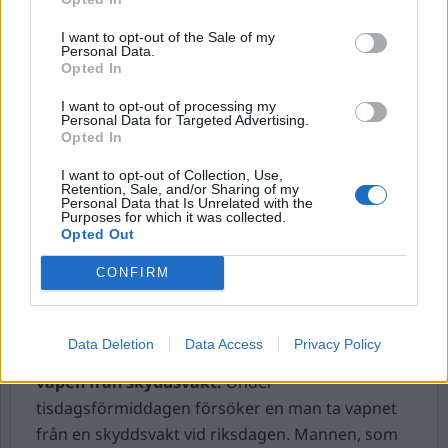
använts och en kvinna och en man i 30-årsåldern
förs båda till sjukhus med ambulans.
I want to opt-out of the Sale of my
Personal Data.
En anmälan om grov misshandel och två
Opted In
anmälningar om misshandel av normalgraden
I want to opt-out of processing my
upprättas.
Personal Data for Targeted Advertising.
Opted In
Man anhållen för misstänkt våldtäkt i
I want to opt-out of Collection, Use,
Skellefteå.
En misstänkt våldtäkt ska ha ägt rum
Retention, Sale, and/or Sharing of my
Personal Data that Is Unrelated with the
på en offentlig plats inomhus i Skellefteå under
Purposes for which it was collected.
måndagen. En ung man har nu anhållits som
Opted Out
misstänkt för våldtäkten, rapporterar polisen.
CONFIRM
De inblandade ska vara ytligt bekanta med
varandra.
Data Deletion
Data Access
Privacy Policy
Man nedbrottad vid riksdagen – försökte ta
vapen från skyddsvakt.
Under
tisdagsförmiddagen försöker en man ta vapnet
från en skyddsvakt vid riksdagen. Mannen, som