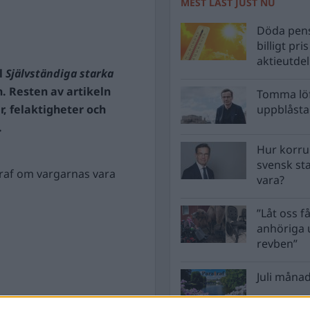
MEST LÄST JUST NU
Döda pens
billigt pri
aktieutde
l
Självständiga starka
. Resten av artikeln
Tomma löf
r, felaktigheter och
uppblåsta 
.
Hur korru
svensk st
§raf om vargarnas vara
vara?
”Låt oss få
anhöriga u
revben”
Juli månad