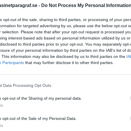
inetparagraf.se -
Do Not Process My Personal Informatio
to opt-out of the sale, sharing to third parties, or processing of your per
STÖD OSS
formation for targeted advertising by us, please use the below opt-out s
Stöd Para§raf – magasine
r selection. Please note that after your opt-out request is processed y
högertrolle
eing interest-based ads based on personal information utilized by us or
disclosed to third parties prior to your opt-out. You may separately opt-
losure of your personal information by third parties on the IAB’s list of
. This information may also be disclosed by us to third parties on the
IA
PRENUMERERA PÅ PARA§R
Participants
that may further disclose it to other third parties.
l Data Processing Opt Outs
ÄMNESORD
o opt-out of the Sharing of my personal data.
A
Anders Cardell
Advokat
In
Magnusson
högertrollen
Brottslig
o opt-out of the Sale of my Personal Data.
Carlsson
Börje R P
In