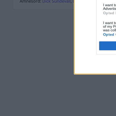
Ämnesord:
Dick Sundevall
,
Dömda
,
Våld
,
Vapen
I want 
Advertis
Opted 
I want t
of my P
was col
Opted 