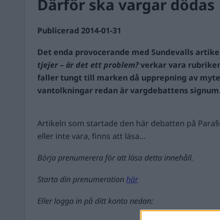
Därför ska vargar dödas
Publicerad 2014-01-31
Det enda provocerande med Sundevalls artike
tjejer – är det ett problem?
verkar vara rubriken
faller tungt till marken då upprepning av myte
vantolkningar redan är vargdebattens signum
Artikeln som startade den här debatten på Para
eller inte vara, finns att läsa...
Börja prenumerera för att läsa detta innehåll.
Starta din prenumeration
här
Eller logga in på ditt konto nedan: