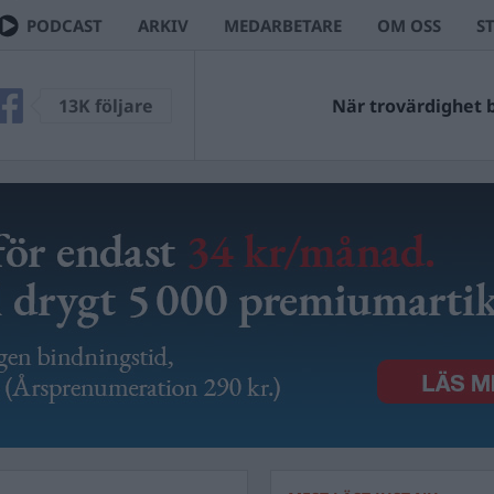
PODCAST
ARKIV
MEDARBETARE
OM OSS
S
13K följare
När trovärdighet bl