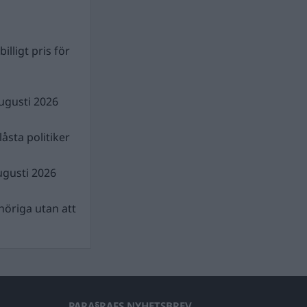
illigt pris för
ugusti 2026
åsta politiker
ugusti 2026
nhöriga utan att
PARA§RAFS NYHETSBREV