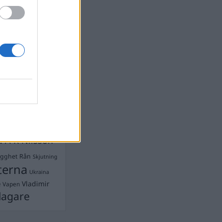
devall
Ebba Busch
isshandel
Israel
let
stdemokraterna
on
Mord
na
ancuent
Nina
isen
d A R Nilsson
ygghet
Rån
Skjutning
terna
Ukraina
Vladimir
e
Vapen
lagare