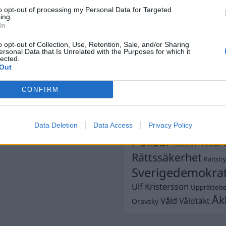
Dick Sun
Demokrati
to opt-out of processing my Personal Data for Targeted
ing.
Dömda
Donald Trump
In
Fängelse
Förhör
Grov m
o opt-out of Collection, Use, Retention, Sale, and/or Sharing
Jimmie Åkesson
ersonal Data that Is Unrelated with the Purposes for which it
Kokainmå
lected.
Kriminalvården
Out
Kri
Lagar
Michael Pålss
CONFIRM
Misshandel
Moderater
Mordförsök
Nilsson-Lar
Pol
Data Deletion
Data Access
Privacy Policy
Petter Inedahl
Silventoinen
Poliser
Ricar
Rasism
Rättssäkerhet
Rättstr
Sverigedemokra
Ulf Kristersson
Upprättels
Åk
Våld
Våldtäkt
Oravsky