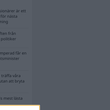
ionärer är ett
s för nästa
lning
ten från
politiker
mperad får en
atsminister
 träffa våra
tan att bryta
s mest lästa