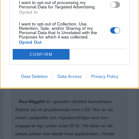
I want to opt-out of processing my
Personal Data for Targeted Advertising.
Password
Opted In
I want to opt-out of Collection, Use,
Retention, Sale, and/or Sharing of my
Remember Me
Personal Data that Is Unrelated with the
Purposes for which it was collected.
Opted Out
CONFIRM
Forgot Password
Stöd Para§rafs bevakning av rättssäkerheten
Data Deletion
Data Access
Privacy Policy
Åsa Hägglöf
är i grunden utbildad barnskötare.
Arbetar på ett gruppboende inom LSS. Hon är väl
insatt i asylpolitik och migrationsfrågor som hon
engagerat sig i under snart 30 år. Vid sidan av sitt
arbete jobbar hon ideellt med asylärenden, i första