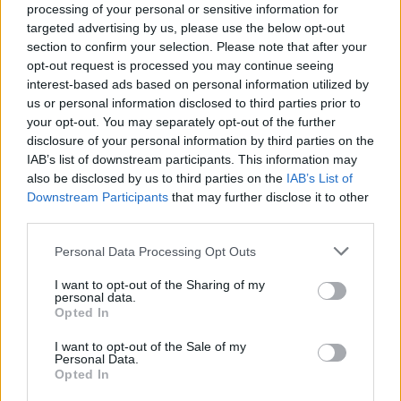
processing of your personal or sensitive information for
att de var yngre, för att därmed rädda sitt liv –
targeted advertising by us, please use the below opt-out
kan vi i så fall fördöma det?
section to confirm your selection. Please note that after your
opt-out request is processed you may continue seeing
Rättsosäkra åldersbedömningar kan bli unga
interest-based ads based on personal information utilized by
människors värsta mardröm. 2015 kom vad vi
us or personal information disclosed to third parties prior to
kallar den ...
your opt-out. You may separately opt-out of the further
disclosure of your personal information by third parties on the
IAB’s list of downstream participants. This information may
Börja prenumerera för att läsa detta innehåll.
also be disclosed by us to third parties on the
IAB’s List of
Downstream Participants
that may further disclose it to other
Starta din prenumeration
här
third parties.
Eller logga in på ditt konto nedan:
Personal Data Processing Opt Outs
I want to opt-out of the Sharing of my
personal data.
Opted In
I want to opt-out of the Sale of my
Username or E-mail
Personal Data.
Opted In