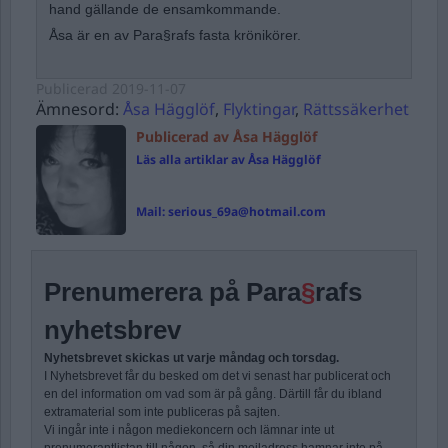
hand gällande de ensamkommande.
Åsa är en av Para§rafs fasta krönikörer.
Publicerad
2019-11-07
Ämnesord:
Åsa Hägglöf
,
Flyktingar
,
Rättssäkerhet
Publicerad av Åsa Hägglöf
Läs alla artiklar av Åsa Hägglöf
Mail:
serious_69a@hotmail.com
Prenumerera på Para
§
rafs
nyhetsbrev
Nyhetsbrevet skickas ut varje måndag och torsdag.
I Nyhetsbrevet får du besked om det vi senast har publicerat och
en del information om vad som är på gång. Därtill får du ibland
extramaterial som inte publiceras på sajten.
Vi ingår inte i någon mediekoncern och lämnar inte ut
prenumerantlistan till någon, så din mejladress hamnar inte på