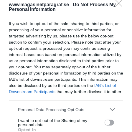
handlingskraftig man är.
www.magasinetparagraf.se -
Do Not Process My
Personal Information
Klart man är orolig för något som kanske kan
If you wish to opt-out of the sale, sharing to third parties, or
drabba halva befolkningen och som i värsta fall
processing of your personal or sensitive information for
är dödl...
targeted advertising by us, please use the below opt-out
section to confirm your selection. Please note that after your
Börja prenumerera för att läsa detta innehåll.
opt-out request is processed you may continue seeing
interest-based ads based on personal information utilized by
Starta din prenumeration
här
us or personal information disclosed to third parties prior to
your opt-out. You may separately opt-out of the further
Eller logga in på ditt konto nedan:
disclosure of your personal information by third parties on the
IAB’s list of downstream participants. This information may
also be disclosed by us to third parties on the
IAB’s List of
Downstream Participants
that may further disclose it to other
third parties.
Personal Data Processing Opt Outs
Username or E-mail
I want to opt-out of the Sharing of my
personal data.
Opted In