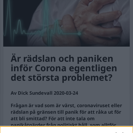
Är rädslan och paniken
inför Corona egentligen
det största problemet?
Av Dick Sundevall 2020-03-24
Frågan är vad som är värst, coronaviruset eller
rädslan på gränsen till panik för att råka ut för
att bli smittad? För att inte tala om
panikåtgärder från politiskt håll, som alltför
ofta bara är signalpolitik som ska visa hur