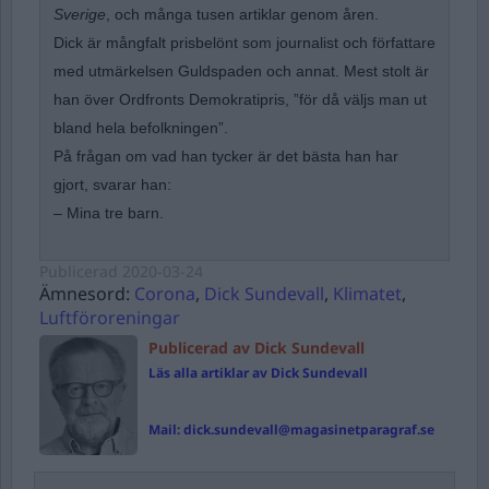
Sverige
, och många tusen artiklar genom åren.
Dick är mångfalt prisbelönt som journalist och författare
med utmärkelsen Guldspaden och annat. Mest stolt är
han över Ordfronts Demokratipris, ”för då väljs man ut
bland hela befolkningen”.
På frågan om vad han tycker är det bästa han har
gjort, svarar han:
– Mina tre barn.
Publicerad
2020-03-24
Ämnesord:
Corona
,
Dick Sundevall
,
Klimatet
,
Luftföroreningar
Publicerad av Dick Sundevall
Läs alla artiklar av Dick Sundevall
Mail:
dick.sundevall@magasinetparagraf.se