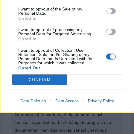
Password
I want to opt-out of the Sale of my
Personal Data.
Opted In
Remember Me
I want to opt-out of processing my
Personal Data for Targeted Advertising.
Opted In
I want to opt-out of Collection, Use,
Retention, Sale, and/or Sharing of my
Forgot Password
Personal Data that Is Unrelated with the
Purposes for which it was collected.
Stöd Para§rafs bevakning av högerextremismen
Opted Out
CONFIRM
Dick Sundevall
är Para§rafs chefredaktör men
hans krönikor och debattartiklar är inga ledare, utan
Data Deletion
Data Access
Privacy Policy
högst personliga tankar och funderingar.
I närmare 40 år har han arbetat med rätts- och
kriminalfrågor. Det har blivit många tv-program och
dokumentärfilmer. Åtta böcker, senast
Det farliga