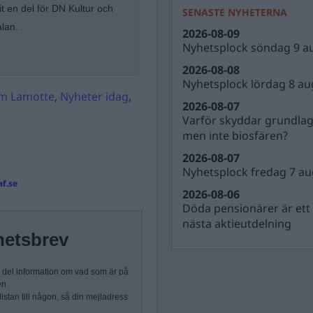
t en del för DN Kultur och
SENASTE NYHETERNA
alan.
2026-08-09
Nyhetsplock söndag 9 a
2026-08-08
Nyhetsplock lördag 8 au
im Lamotte
,
Nyheter idag
,
2026-08-07
Varför skyddar grundla
men inte biosfären?
2026-08-07
Nyhetsplock fredag 7 au
f.se
2026-08-06
Döda pensionärer är ett b
nästa aktieutdelning
hetsbrev
n del information om vad som är på
en.
stan till någon, så din mejladress