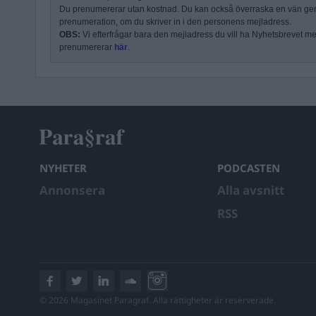
Du prenumererar utan kostnad. Du kan också överraska en vän ge
prenumeration, om du skriver in i den personens mejladress.
OBS:
Vi efterfrågar bara den mejladress du vill ha Nyhetsbrevet mejl
prenumererar
här
.
NYHETER
PODCASTEN
Annonsera
Alla avsnitt
RSS
© 2026 Magasinet Paragraf. Alla rättigheter är reserverade.