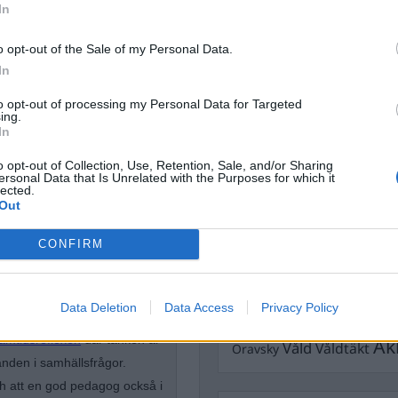
Dick Sun
In
Demokrati
Dömda
Donald Trump
o opt-out of the Sale of my Personal Data.
Fängelse
Förhör
Grov m
In
Jimmie Åkesson
Kokainmå
to opt-out of processing my Personal Data for Targeted
Kriminalvården
Kri
ing.
In
Lagar
Michael Pålss
o opt-out of Collection, Use, Retention, Sale, and/or Sharing
Misshandel
Moderater
ersonal Data that Is Unrelated with the Purposes for which it
lected.
Mordförsök
Nilsson-Lar
Out
Pol
Petter Inedahl
Silventoinen
Poliser
tremismen
Ricar
CONFIRM
Rasism
Rättssäkerhet
Rättstr
Sverigedemokra
Data Deletion
Data Access
Privacy Policy
ligionskunskap och etik. Han
Ulf Kristersson
Upprättels
amtidsreflexen
där tanken är
Åk
Våld
Våldtäkt
Oravsky
nden i samhällsfrågor.
ch att en god pedagog också i