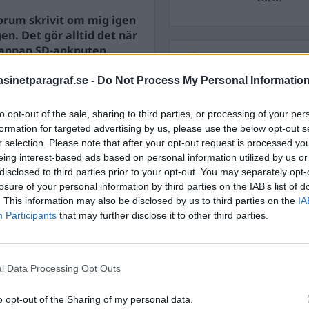
forum skrivit om mig igen
en. Det gör alltid det när
n annan SD-anknuten
STÖD OSS
inetparagraf.se -
Do Not Process My Personal Informatio
Stöd Para§rafs bevakning av
pa för en hundralapp. Det
to opt-out of the sale, sharing to third parties, or processing of your per
formation for targeted advertising by us, please use the below opt-out s
PRENUMERERA PÅ PARA§R
r selection. Please note that after your opt-out request is processed y
eing interest-based ads based on personal information utilized by us or
disclosed to third parties prior to your opt-out. You may separately opt-
losure of your personal information by third parties on the IAB’s list of
. This information may also be disclosed by us to third parties on the
IA
Participants
that may further disclose it to other third parties.
ÄMNESORD
A
Anders Cardell
Advokat
Magnusson
l Data Processing Opt Outs
Brottslig
Carlsson
Börje R P
o opt-out of the Sharing of my personal data.