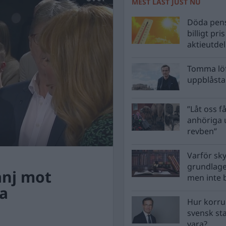
MEST LÄST JUST NU
Döda pens
billigt pri
aktieutde
Tomma löf
uppblåsta 
”Låt oss få
anhöriga u
revben”
Varför sk
grundlag
anj mot
men inte 
a
Hur korru
svensk st
vara?