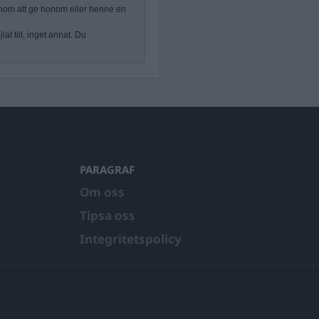
nom att ge honom eller henne en
at till, inget annat. Du
PARAGRAF
Om oss
Tipsa oss
Integritetspolicy