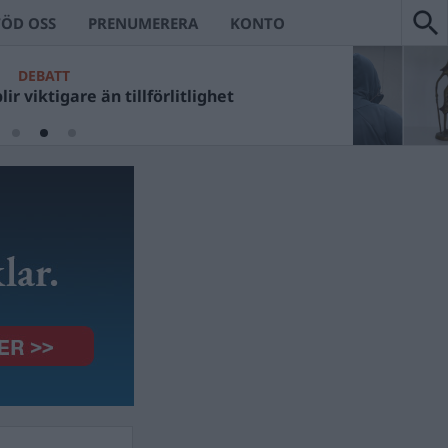
TÖD OSS
PRENUMERERA
KONTO
CKANS VÄRSTA
DEBATT
t Ulf Kristerssons fotosessioner?
viktigare än tillförlitlighet