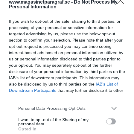
många andra, bara köper det han säger utan
www.magasinetparagraf.se -
Do Not Process My
Personal Information
att fundera på vad det han säger egentligen
betyder.
If you wish to opt-out of the sale, sharing to third parties, or
processing of your personal or sensitive information for
Jag kan inte låta bli att väga hans ord ordentligt.
targeted advertising by us, please use the below opt-out
Han är tydligt, i egna ögon, Sveriges nästa stat...
section to confirm your selection. Please note that after your
opt-out request is processed you may continue seeing
Börja prenumerera för att läsa detta innehåll.
interest-based ads based on personal information utilized by
us or personal information disclosed to third parties prior to
Starta din prenumeration
här
your opt-out. You may separately opt-out of the further
disclosure of your personal information by third parties on the
Eller logga in på ditt konto nedan:
IAB’s list of downstream participants. This information may
also be disclosed by us to third parties on the
IAB’s List of
Downstream Participants
that may further disclose it to other
third parties.
Personal Data Processing Opt Outs
Username or E-mail
I want to opt-out of the Sharing of my
personal data.
Opted In