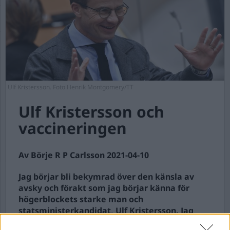
Ulf Kristersson. Foto Henrik Montgomery/TT
Ulf Kristersson och
vaccineringen
Av Börje R P Carlsson 2021-04-10
Jag börjar bli bekymrad över den känsla av
avsky och förakt som jag börjar känna för
högerblockets starke man och
statsministerkandidat, Ulf Kristersson. Jag
börjar fundera på varför inte jag, som så