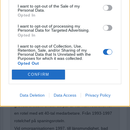
Password
I want to opt-out of the Sale of my
Personal Data.
Opted In
Remember Me
I want to opt-out of processing my
Personal Data for Targeted Advertising.
Opted In
I want to opt-out of Collection, Use,
Retention, Sale, and/or Sharing of my
Personal Data that Is Unrelated with the
Forgot Password
Purposes for which it was collected.
Opted Out
Stöd Para§rafs bevakning av högerextremismen
CONFIRM
Börje R P Carlsson
har under nästan hela sin tid
Data Deletion
Data Access
Privacy Policy
inom kriminalpolisen arbetat med företrädesvis de
grövsta brotten. Under ett par år var han rotelchef för
en rotel med ett 40-tal medarbetare. Från 1993-1997
rotelchef på spaningsroteln.
Vid omorganisationen 1997, till länsmyndighet, bad