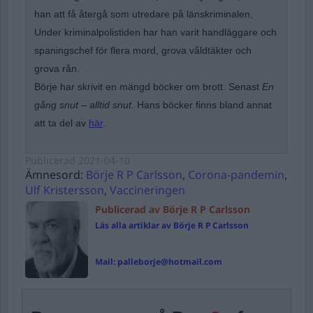
han att få återgå som utredare på länskriminalen.
Under kriminalpolistiden har han varit handläggare och
spaningschef för flera mord, grova våldtäkter och
grova rån.
Börje har skrivit en mängd böcker om brott. Senast
En
gång snut – alltid snut.
Hans böcker finns bland annat
att ta del av
här
.
Publicerad
2021-04-10
Ämnesord:
Börje R P Carlsson
,
Corona-pandemin
,
Ulf Kristersson
,
Vaccineringen
Publicerad av Börje R P Carlsson
Läs alla artiklar av Börje R P Carlsson
Mail:
palleborje@hotmail.com