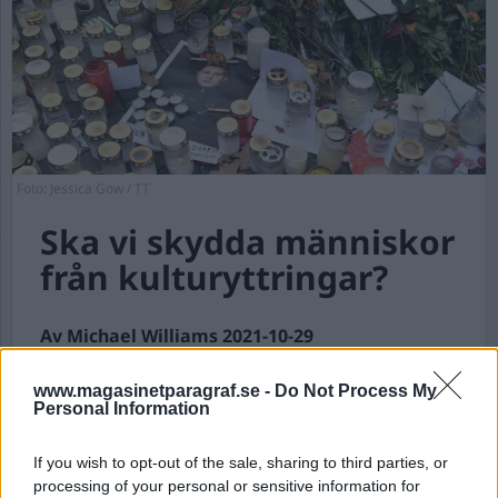
Foto: Jessica Gow / TT
Ska vi skydda människor
från kulturyttringar?
Av Michael Williams 2021-10-29
Läste ett inlägg i debatten om Einár, författat
www.magasinetparagraf.se -
Do Not Process My
av en polis, att det vore rimligt att public
Personal Information
service inte spelade den typ av musik som
Einár levererade. Argumentet var att public
If you wish to opt-out of the sale, sharing to third parties, or
service redan uteslutit så kallad ”vit makt-
processing of your personal or sensitive information for