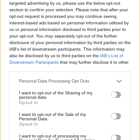
musik” från sina spellistor.
targeted advertising by us, please use the below opt-out
section to confirm your selection. Please note that after your
Utan att man reflekterar alltför mycket så låter
opt-out request is processed you may continue seeing
interest-based ads based on personal information utilized by
det som ett rimligt ställningstagande. Varför ska
us or personal information disclosed to third parties prior to
m...
your opt-out. You may separately opt-out of the further
disclosure of your personal information by third parties on the
Börja prenumerera för att läsa detta innehåll.
IAB’s list of downstream participants. This information may
also be disclosed by us to third parties on the
IAB’s List of
Starta din prenumeration
här
Downstream Participants
that may further disclose it to other
third parties.
Eller logga in på ditt konto nedan:
Personal Data Processing Opt Outs
I want to opt-out of the Sharing of my
personal data.
Opted In
Username or E-mail
I want to opt-out of the Sale of my
Personal Data.
Opted In
I want to opt-out of processing my
Password