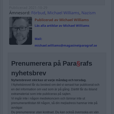
Publicerad
2021-10-29
Ämnesord:
Förbud
,
Michael Williams
,
Nazism
Publicerad av Michael Williams
Läs alla artiklar av Michael Williams
Mail:
michael.williams@magasinetparagraf.se
Prenumerera på Para
§
rafs
nyhetsbrev
Nyhetsbrevet skickas ut varje måndag och torsdag.
I Nyhetsbrevet får du besked om det vi senast har publicerat och
en del information om vad som är på gång. Därtill får du ibland
extramaterial som inte publiceras på sajten.
Vi ingår inte i någon mediekoncern och lämnar inte ut
prenumerantlistan till någon, så din mejladress hamnar inte på
avvägar.
Du prenumererar utan kostnad. Du kan också överraska en vän