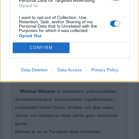
Personal Data for Targeted Advertising.
Opted In
I want to opt-out of Collection, Use,
Remember Me
Retention, Sale, and/or Sharing of my
Personal Data that Is Unrelated with the
Purposes for which it was collected.
Opted Out
CONFIRM
Forgot Password
Stöd Para§rafs bevakning av högerextremismen
Data Deletion
Data Access
Privacy Policy
Michael Williams
är statsvetare, policyanalytiker,
ämneslärarstudent, kommunikatör, kapellmästare i
rockbandet Violent Divine, förälder och äkta make.
Skriver och debatterar oftast utifrån grön, feministisk
grund.
Michael är en av Para§rafs fasta krönikörer.