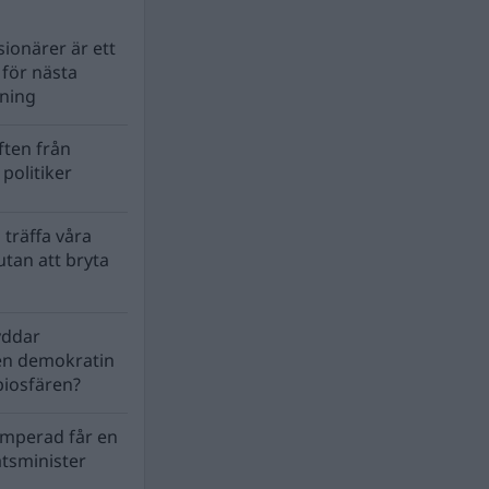
ionärer är ett
s för nästa
lning
ten från
politiker
 träffa våra
tan att bryta
yddar
en demokratin
biosfären?
mperad får en
atsminister