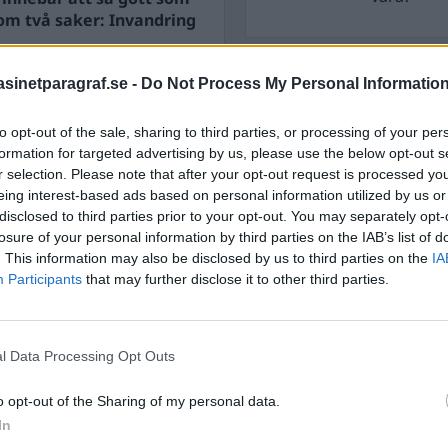
om två saker: Invandring
STÖD OSS
inetparagraf.se -
Do Not Process My Personal Informatio
ulisternas planer på en
Stöd Para§raf – magasine
to opt-out of the sale, sharing to third parties, or processing of your per
högertrolle
formation for targeted advertising by us, please use the below opt-out s
r selection. Please note that after your opt-out request is processed y
eing interest-based ads based on personal information utilized by us or
PRENUMERERA PÅ PARA§R
disclosed to third parties prior to your opt-out. You may separately opt-
losure of your personal information by third parties on the IAB’s list of
. This information may also be disclosed by us to third parties on the
IA
Participants
that may further disclose it to other third parties.
ÄMNESORD
l Data Processing Opt Outs
A
Anders Cardell
Advokat
Magnusson
o opt-out of the Sharing of my personal data.
Brottslig
In
Carlsson
Börje R P