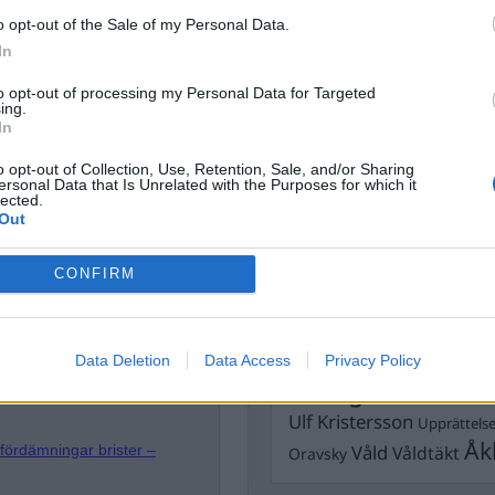
Dick Sun
o opt-out of the Sale of my Personal Data.
Demokrati
In
Dömda
Donald Trump
Fängelse
to opt-out of processing my Personal Data for Targeted
Förhör
Grov m
ing.
Jimmie Åkesson
In
Kokainmå
Kriminalvården
Kri
o opt-out of Collection, Use, Retention, Sale, and/or Sharing
Lagar
ersonal Data that Is Unrelated with the Purposes for which it
Michael Pålss
lected.
Out
Misshandel
Moderater
tremismen
Mordförsök
Nilsson-Lar
CONFIRM
Pol
Petter Inedahl
Silventoinen
Poliser
Ricar
Rasism
h religionskunskap. Han
Rättssäkerhet
Data Deletion
Data Access
Privacy Policy
Rättstr
bandet Oblomov. Andreas har
Sverigedemokra
ts opinionsbildare vid
Ulf Kristersson
Upprättels
Åk
Våld
Våldtäkt
ördämningar brister –
Oravsky