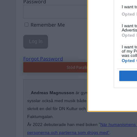
Password
I want t
Opted 
Remember Me
I want 
Advertis
Opted 
I want t
of my P
was col
Forgot Password
Opted 
Stöd Para§rafs bevakning av högerex
Andreas Magnusson
är gymnasielärare i svenska oc
sysslar också med musik både som soloartist och med 
skrivit en del för DN Kultur och nominerades 2019 till åre
Faktumgalan.
År 2022 debuterade han med boken ”
När humanismens f
personerna och partierna som drogs med”
.