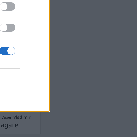
devall
Ebba Busch
isshandel
Israel
let
stdemokraterna
on
Mord
na
ancuent
Nina
isen
d A R Nilsson
ygghet
Rån
Skjutning
terna
Ukraina
Vladimir
e
Vapen
lagare