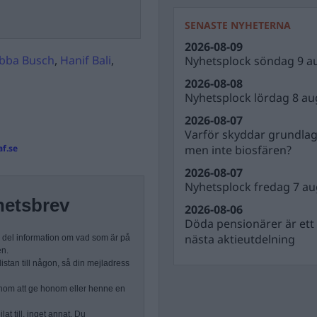
SENASTE NYHETERNA
2026-08-09
bba Busch
,
Hanif Bali
,
Nyhetsplock söndag 9 a
2026-08-08
Nyhetsplock lördag 8 au
2026-08-07
Varför skyddar grundla
men inte biosfären?
f.se
2026-08-07
Nyhetsplock fredag 7 au
hetsbrev
2026-08-06
Döda pensionärer är ett b
nästa aktieutdelning
n del information om vad som är på
en.
stan till någon, så din mejladress
nom att ge honom eller henne en
at till, inget annat. Du