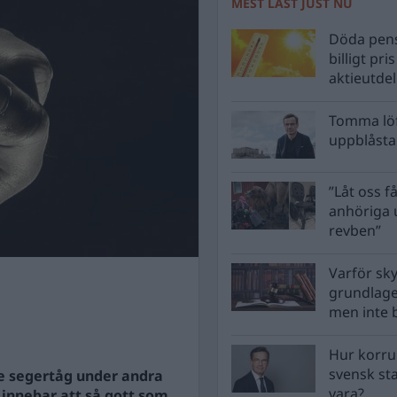
MEST LÄST JUST NU
Döda pens
billigt pri
aktieutde
Tomma löf
uppblåsta 
”Låt oss få
anhöriga u
revben”
Varför sk
grundlag
men inte 
Hur korru
svensk st
e segertåg under andra
vara?
t innebar att så gott som