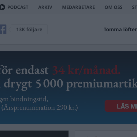
PODCAST
ARKIV
MEDARBETARE
OM OSS
S
13K följare
Tomma löften 