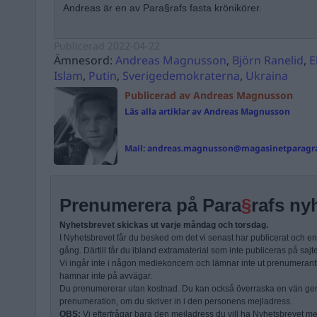
Andreas är en av Para§rafs fasta krönikörer.
Publicerad
2022-04-22
Ämnesord:
Andreas Magnusson
,
Björn Ranelid
,
E
Islam
,
Putin
,
Sverigedemokraterna
,
Ukraina
Publicerad av Andreas Magnusson
Läs alla artiklar av Andreas Magnusson
Mail:
andreas.magnusson@magasinetparagra
Prenumerera på Para
§
rafs ny
Nyhetsbrevet skickas ut varje måndag och torsdag.
I Nyhetsbrevet får du besked om det vi senast har publicerat och e
gång. Därtill får du ibland extramaterial som inte publiceras på sajt
Vi ingår inte i någon mediekoncern och lämnar inte ut prenumerantli
hamnar inte på avvägar.
Du prenumererar utan kostnad. Du kan också överraska en vän ge
prenumeration, om du skriver in i den personens mejladress.
OBS:
Vi efterfrågar bara den mejladress du vill ha Nyhetsbrevet mejl