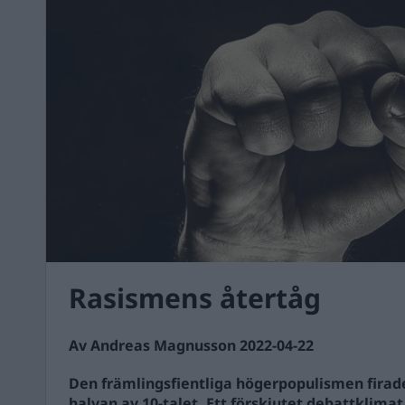
Rasismens återtåg
Av Andreas Magnusson 2022-04-22
Den främlingsfientliga högerpopulismen firad
halvan av 10-talet. Ett förskjutet debattklima