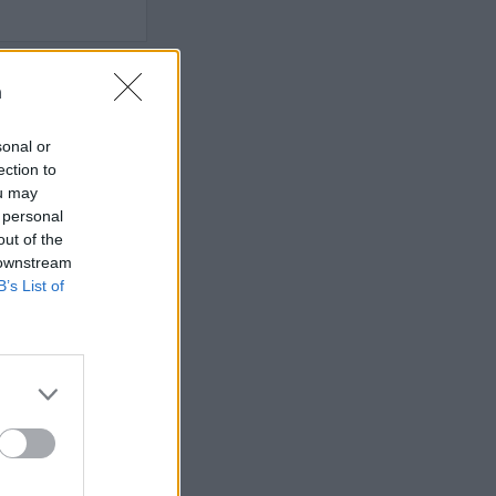
n
t som hatas av
sonal or
n
ection to
ou may
 personal
AFS NYHETSBREV
out of the
 downstream
B’s List of
ndreas
Börje
het
 Carlsson