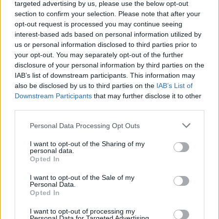
SD motsätter sig att Liberalerna får
targeted advertising by us, please use the below opt-out
ministerposter, 60-årig man misshandlade grovt
section to confirm your selection. Please note that after your
75-åring, Migrationsverket anmäler Putinvänlig
opt-out request is processed you may continue seeing
tolk, SD har fått anonyma miljonbidrag av en
interest-based ads based on personal information utilized by
stiftelse som styrs av ledande SD-politiker.
us or personal information disclosed to third parties prior to
your opt-out. You may separately opt-out of the further
disclosure of your personal information by third parties on the
Nyhetssammandrag
IAB’s list of downstream participants. This information may
also be disclosed by us to third parties on the
IAB’s List of
tisdag den 27 september
Downstream Participants
that may further disclose it to other
2022
third parties.
Putin beviljar Edward Snowden ryskt
Personal Data Processing Opt Outs
medborgarskap, mordförsök på galleria i
I want to opt-out of the Sharing of my
Stockholm, brand hos Coop i Kristianstad och
personal data.
dubbel våldtäkt i Stockholmsförort.
Opted In
I want to opt-out of the Sale of my
Personal Data.
Nyhetssammandrag
Opted In
tisdag 13 september
I want to opt-out of processing my
Personal Data for Targeted Advertising.