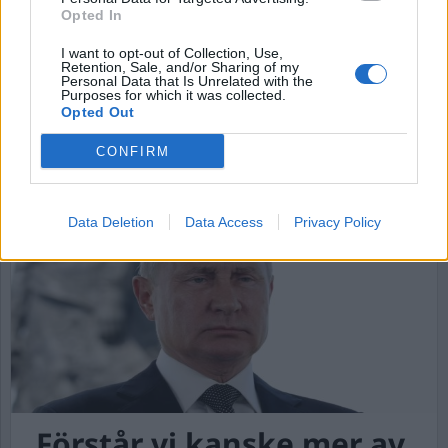
2022
Opted In
18 kommunalt förtroendevalda i Moskva och St
I want to opt-out of Collection, Use,
Petersburg kräver att Putin avgår, kvinna dömd
Retention, Sale, and/or Sharing of my
Personal Data that Is Unrelated with the
till rättspsykiatrisk vård efter anlagda bränder,
Purposes for which it was collected.
ukrainska militära styrkor har tagit tillbaka 20
Opted Out
samhällen det senaste dygnet och Lagrådet
CONFIRM
varnar återigen för generella straffskärpningar.
Data Deletion
Data Access
Privacy Policy
Förstår vi kanske mer av