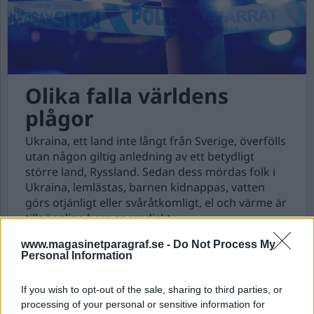
Olika falla världens
plågor
Ukraina, ett land inte långt från Sverige, överfölls
utan någon giltig anledning av ett betydligt
större land, Ryssland. Sedan dess mördas folk i
Ukraina, lemlästas, barnen kidnappas, vatten
görs otjänligt eller svåråtkomligt, el och värme är
tillgängliga bara sporadiskt.
www.magasinetparagraf.se -
Do Not Process My
Personal Information
Nyhetssammandrag
torsdag 6 oktober 2022
If you wish to opt-out of the sale, sharing to third parties, or
processing of your personal or sensitive information for