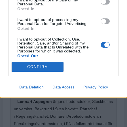
Personal Data.
Opted In
Password
I want to opt-out of processing my
Personal Data for Targeted Advertising.
Opted In
Remember Me
I want to opt-out of Collection, Use,
Retention, Sale, and/or Sharing of my
Personal Data that Is Unrelated with the
Purposes for which it was collected.
Opted Out
CONFIRM
Forgot Password
Stöd Para§rafs bevakning av rättssäkerheten
Data Deletion
Data Access
Privacy Policy
Lennart Aspegren
är juris hedersdoktor, Stockholms
universitet. Bakgrund i Svea hovrätt. Rättschef
i Regeringskansliet. Domare i Arbetsdomstolen, i
Försäkringsöverdomstolen, i FN:s folkmordstribunal för