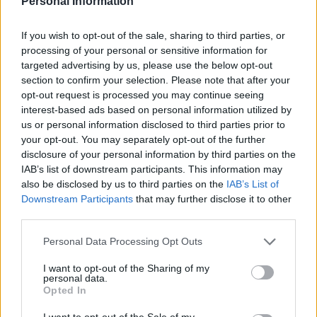
Personal Information
av dem hade bakbundna händer, uppsprättade
strupar och skottskadade huvuden. Ryska
soldater har utsatt personer i åldrar mellan 4
If you wish to opt-out of the sale, sharing to third parties, or
och 82 år för sexuellt våld.
processing of your personal or sensitive information for
targeted advertising by us, please use the below opt-out
section to confirm your selection. Please note that after your
Ett nytt speciellt FN-organ, UN Independent
opt-out request is processed you may continue seeing
Commission of Inquiry on Ukraine, sattes i våras
interest-based ads based on personal information utilized by
upp av ...
us or personal information disclosed to third parties prior to
your opt-out. You may separately opt-out of the further
Börja prenumerera för att läsa detta innehåll.
disclosure of your personal information by third parties on the
IAB’s list of downstream participants. This information may
Starta din prenumeration
här
also be disclosed by us to third parties on the
IAB’s List of
Downstream Participants
that may further disclose it to other
Eller logga in på ditt konto nedan:
third parties.
Personal Data Processing Opt Outs
I want to opt-out of the Sharing of my
personal data.
Opted In
Username or E-mail
I want to opt-out of the Sale of my