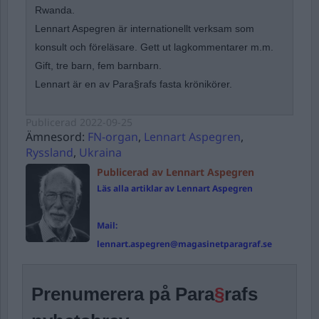
Rwanda.
Lennart Aspegren är internationellt verksam som
konsult och föreläsare. Gett ut lagkommentarer m.m.
Gift, tre barn, fem barnbarn.
Lennart är en av Para§rafs fasta krönikörer.
Publicerad
2022-09-25
Ämnesord:
FN-organ
,
Lennart Aspegren
,
Ryssland
,
Ukraina
Publicerad av Lennart Aspegren
Läs alla artiklar av Lennart Aspegren
Mail:
lennart.aspegren@magasinetparagraf.se
Prenumerera på Para
§
rafs