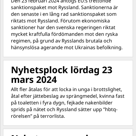
Den 23 februari 2024 antogs EU:s trettonde
sanktionspaket mot Ryssland. Sanktionerna är
den senaste i en lång rad sanktionspaket som
riktats mot Ryssland. Förutom ekonomiska
sanktioner har den svenska regeringen riktat
mycket kraftfulla fördömanden mot den ryska
regimen, på grund av Rysslands brutala och
hänsynslösa agerande mot Ukrainas befolkning.
Nyhetsplock lördag 23
mars 2024
Allt fler åtalas för att locka in unga i brottslighet,
åtal efter jättebeslag av sprängmedel, kvinna fast
på toaletten i fyra dygn, fejkade nakenbilder
sprids på nätet och Ryssland sätter upp ”hbtq-
rörelsen” på terrorlista.