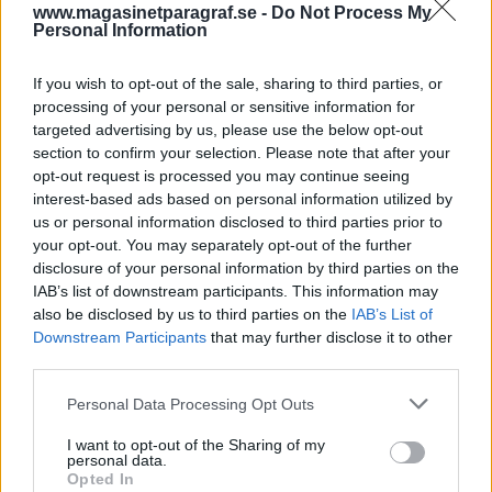
www.magasinetparagraf.se -
Do Not Process My
myror i huvudet på mig. Att sätta myror i
Personal Information
huvudet på någon, betyder att förbrylla
densamme.
If you wish to opt-out of the sale, sharing to third parties, or
processing of your personal or sensitive information for
Antagligen på grund av att myror är de djur vars
targeted advertising by us, please use the below opt-out
levnadssätt och därmed även handlingar är
section to confirm your selection. Please note that after your
minst för...
opt-out request is processed you may continue seeing
interest-based ads based on personal information utilized by
Börja prenumerera för att läsa detta innehåll.
us or personal information disclosed to third parties prior to
your opt-out. You may separately opt-out of the further
disclosure of your personal information by third parties on the
Starta din prenumeration
här
IAB’s list of downstream participants. This information may
also be disclosed by us to third parties on the
IAB’s List of
Eller logga in på ditt konto nedan:
Downstream Participants
that may further disclose it to other
third parties.
Personal Data Processing Opt Outs
I want to opt-out of the Sharing of my
Username or E-mail
personal data.
Opted In