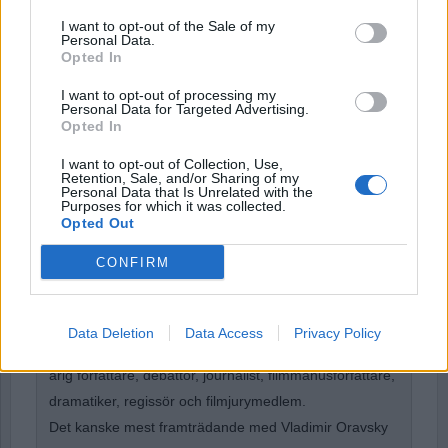
I want to opt-out of the Sale of my
Personal Data.
Password
Opted In
I want to opt-out of processing my
Personal Data for Targeted Advertising.
Remember Me
Opted In
I want to opt-out of Collection, Use,
Retention, Sale, and/or Sharing of my
Personal Data that Is Unrelated with the
Purposes for which it was collected.
Opted Out
Forgot Password
CONFIRM
Stöd Para§rafs bevakning av högerextremismen
Data Deletion
Data Access
Privacy Policy
Vladimir Oravsky
presenterar sig så här. Är en 75-
årig författare, debattör, journalist, filmmanusförfattare,
dramatiker, regissör och filmjurymedlem.
Det kanske mest framträdande med Vladimir Oravsky