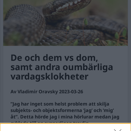
De och dem vs dom,
samt andra oumbärliga
vardagsklokheter
Av Vladimir Oravsky 2023-03-26
”Jag har inget som helst problem att skilja
subjekts- och objektsformerna ’jag’ och ’mig’
åt”. Detta hörde jag i mina hörlurar medan jag
cyklade till en synnerligen trevlig
middagsbjudning. Denna upplysning satte