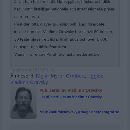
är att han har tur. I allt. Hans pjäser, böcker och dikter
har vunnit åtskilliga nationella och internationella priser,
av rena turen.
Fast den ofta kräver grundligt och långt förarbete,
inbillar han sig. Vladimir Oravsky har skrivit 80 böcker,
30 teaterpjäser, ett tiotal filmmanus och över 5 000
tidnings- och tidskriftsartiklar.
Vladimir är en av Para§rafs fasta medarbetare.
Publicerad
2023-03-26
Ämnesord:
Fåglar
,
Myror
,
Ormbett
,
Ugglor
,
Vladimir Oravsky
Publicerad av Vladimir Oravsky
Läs alla artiklar av Vladimir Oravsky
Mail:
vladimir.oravsky@magasinetparagraf.se