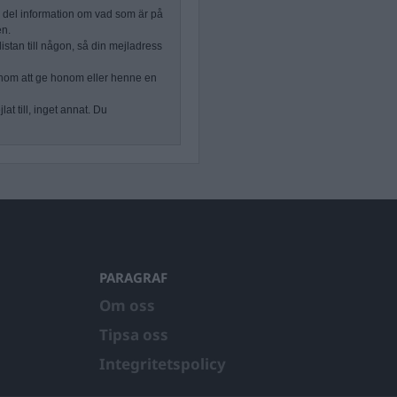
n del information om vad som är på
en.
stan till någon, så din mejladress
nom att ge honom eller henne en
at till, inget annat. Du
PARAGRAF
Om oss
Tipsa oss
Integritetspolicy