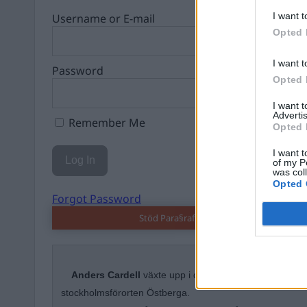
I want t
Username or E-mail
Opted 
I want t
Password
Opted 
I want 
Advertis
Remember Me
Opted 
I want t
of my P
was col
Opted 
Forgot Password
Stöd Para§raf – magasinet som hatas av 
Anders Cardell
växte upp i det lilla brukssamhället H
stockholmsförorten Östberga.