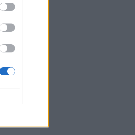
Ebba Busch
isshandel
Israel
let
stdemokraterna
on
Mord
na
ancuent
Nina
isen
d A R Nilsson
ygghet
Rån
Skjutning
terna
Ukraina
Vladimir
e
Vapen
lagare