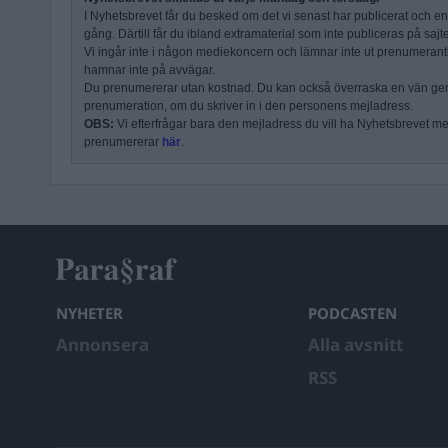
I Nyhetsbrevet får du besked om det vi senast har publicerat och e
gång. Därtill får du ibland extramaterial som inte publiceras på sajt
Vi ingår inte i någon mediekoncern och lämnar inte ut prenumerantli
hamnar inte på avvägar.
Du prenumererar utan kostnad. Du kan också överraska en vän ge
prenumeration, om du skriver in i den personens mejladress.
OBS:
Vi efterfrågar bara den mejladress du vill ha Nyhetsbrevet mejl
prenumererar
här
.
NYHETER
PODCASTEN
Annonsera
Alla avsnitt
RSS