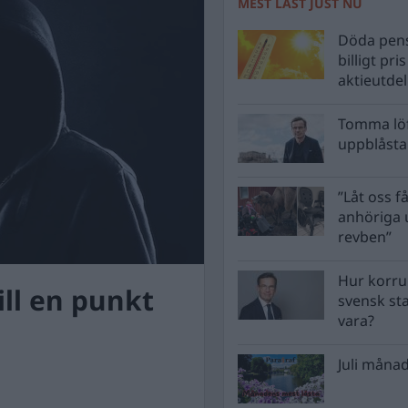
MEST LÄST JUST NU
Döda pens
billigt pri
aktieutde
Tomma löf
uppblåsta 
”Låt oss få
anhöriga u
revben”
Hur korru
ill en punkt
svensk st
vara?
Juli månad