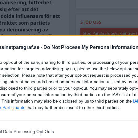
manisering, bitterhet,
sig efter att det
dolda influensers för att
STÖD OSS
föraktet som partiets
tna demonisering av
Stöd Para§rafs bevakning av
ågar sig vad det är för
ommande generationer.
inetparagraf.se -
Do Not Process My Personal Informatio
serat och förgiftat sedan
PRENUMERERA PÅ PARA§R
to opt-out of the sale, sharing to third parties, or processing of your per
formation for targeted advertising by us, please use the below opt-out s
r selection. Please note that after your opt-out request is processed y
eing interest-based ads based on personal information utilized by us or
disclosed to third parties prior to your opt-out. You may separately opt-
ÄMNESORD
losure of your personal information by third parties on the IAB’s list of
. This information may also be disclosed by us to third parties on the
IA
A
Anders Cardell
Advokat
Participants
that may further disclose it to other third parties.
Magnusson
Brottslig
Carlsson
Börje R P
l Data Processing Opt Outs
Dick Sun
Demokrati