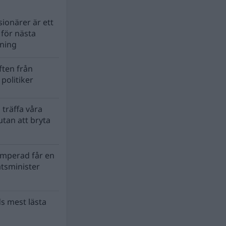
ionärer är ett
s för nästa
lning
ten från
politiker
 träffa våra
tan att bryta
mperad får en
atsminister
s mest lästa