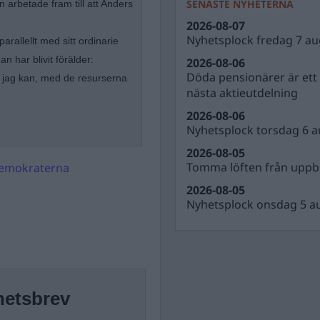
SENASTE NYHETERNA
n arbetade fram till att Anders
2026-08-07
Nyhetsplock fredag 7 au
arallellt med sitt ordinarie
n har blivit förälder:
2026-08-06
Döda pensionärer är ett b
et jag kan, med de resurserna
nästa aktieutdelning
2026-08-06
Nyhetsplock torsdag 6 a
2026-08-05
Tomma löften från uppbl
demokraterna
2026-08-05
Nyhetsplock onsdag 5 a
hetsbrev