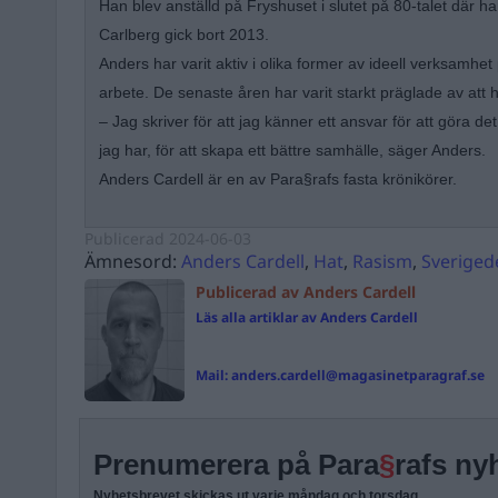
Han blev anställd på Fryshuset i slutet på 80-talet där ha
Carlberg gick bort 2013.
Anders har varit aktiv i olika former av ideell verksamhet p
arbete. De senaste åren har varit starkt präglade av att ha
– Jag skriver för att jag känner ett ansvar för att göra d
jag har, för att skapa ett bättre samhälle, säger Anders.
Anders Cardell är en av Para§rafs fasta krönikörer.
Publicerad
2024-06-03
Ämnesord:
Anders Cardell
,
Hat
,
Rasism
,
Sverige
Publicerad av Anders Cardell
Läs alla artiklar av Anders Cardell
Mail:
anders.cardell@magasinetparagraf.se
Prenumerera på Para
§
rafs ny
Nyhetsbrevet skickas ut varje måndag och torsdag.