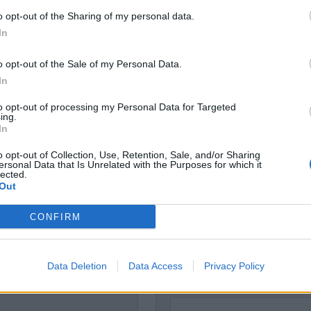
Dömda
o opt-out of the Sharing of my personal data.
Donald Trump
In
Fängelse
Förhör
Grov m
Jimmie Åkesson
Kokainmå
o opt-out of the Sale of my Personal Data.
Kriminalvården
In
Kri
Lagar
Michael Pålss
to opt-out of processing my Personal Data for Targeted
ing.
Misshandel
Moderater
In
Mordförsök
Nilsson-Lar
o opt-out of Collection, Use, Retention, Sale, and/or Sharing
Pol
Petter Inedahl
ersonal Data that Is Unrelated with the Purposes for which it
Silventoinen
lected.
Poliser
Ricar
Rasism
Out
Rättssäkerhet
Rättstr
CONFIRM
Sverigedemokra
högertrollen
Ulf Kristersson
Upprättels
Åk
Våld
Våldtäkt
Oravsky
Data Deletion
Data Access
Privacy Policy
allstahammar och i