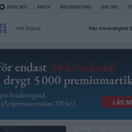
PODCAST
ARKIV
MEDARBETARE
OM OSS
S
13K följare
När trovärdighet bl