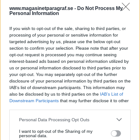
försvarligt och förutsebart. Israels rätt att
www.magasinetparagraf.se -
försvara sig ifrågasätts inte så här långt.
Do Not Process My
Personal Information
Israel hade nästan hela världen bakom sig när en
If you wish to opt-out of the sale, sharing to third parties, or
stor del av Hitlers olika koncentrationsläger
processing of your personal or sensitive information for
avslö...
targeted advertising by us, please use the below opt-out
section to confirm your selection. Please note that after your
Börja prenumerera för att läsa detta innehåll.
opt-out request is processed you may continue seeing
interest-based ads based on personal information utilized by
Starta din prenumeration
här
us or personal information disclosed to third parties prior to
your opt-out. You may separately opt-out of the further
Eller logga in på ditt konto nedan:
disclosure of your personal information by third parties on the
IAB’s list of downstream participants. This information may
also be disclosed by us to third parties on the
IAB’s List of
Downstream Participants
that may further disclose it to other
third parties.
Personal Data Processing Opt Outs
Username or E-mail
I want to opt-out of the Sharing of my
personal data.