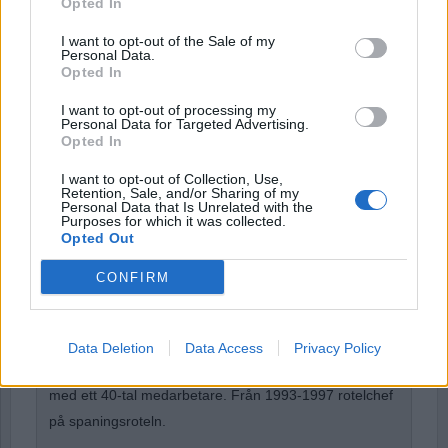
Opted In
Password
I want to opt-out of the Sale of my
Personal Data.
Opted In
Remember Me
I want to opt-out of processing my
Personal Data for Targeted Advertising.
Opted In
I want to opt-out of Collection, Use,
Retention, Sale, and/or Sharing of my
Forgot Password
Personal Data that Is Unrelated with the
Purposes for which it was collected.
Stöd Para§rafs bevakning av rättssäkerheten
Opted Out
CONFIRM
Börje R P Carlsson
har under nästan hela sin tid inom
kriminalpolisen arbetat med företrädesvis de grövsta
Data Deletion
Data Access
Privacy Policy
brotten. Under ett par år var han rotelchef för en rotel
med ett 40-tal medarbetare. Från 1993-1997 rotelchef
på spaningsroteln.