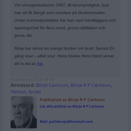
Vid omorganisationen 1997, till länsmyndighet, bad
han att få återgå som utredare på länskriminalen.
Under kriminalpolistiden har han varit handläggare och
spaningschef för flera mord, grova våldtäkter och
grova rån.
Börje har skrivit en mängd böcker om brott. Senast
En
gång snut – alltid snut.
Hans böcker finns bland annat
att ta del av
här
.
Publicerad
2025-08-05
Ämnesord:
Börje Carlsson
,
Börje R P Carlsson
,
Hamas
,
Israel
Publicerad av Börje R P Carlsson
Läs alla artiklar av Börje R P Carlsson
Mail:
palleborje@hotmail.com