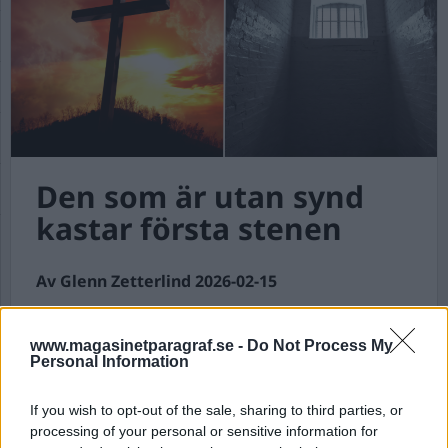
Den som är utan synd
kastar första stenen
Av Glenn Zetterlind 2026-02-15
Kloka ord från den där snickarn från Nazareth
som kanske förtjänar lite uppmärksamhet och
www.magasinetparagraf.se -
Do Not Process My
Personal Information
eftertanke? För vem är egentligen utan synd,
knappast Tidö-partierna eller oppositionen?
If you wish to opt-out of the sale, sharing to third parties, or
processing of your personal or sensitive information for
Kanske Tidö-regeringen borde stanna upp en