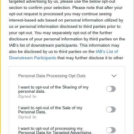
targeted advertising by us, please use the below opt-out
smula nu? Dags att bekänna färg och bli tydliga
section to confirm your selection. Please note that after your
med vart ...
opt-out request is processed you may continue seeing
interest-based ads based on personal information utilized by
Börja prenumerera för att läsa detta innehåll.
us or personal information disclosed to third parties prior to
your opt-out. You may separately opt-out of the further
Starta din prenumeration
här
disclosure of your personal information by third parties on the
IAB’s list of downstream participants. This information may
Eller logga in på ditt konto nedan:
also be disclosed by us to third parties on the
IAB’s List of
Downstream Participants
that may further disclose it to other
third parties.
Personal Data Processing Opt Outs
I want to opt-out of the Sharing of my
Username or E-mail
personal data.
Opted In
I want to opt-out of the Sale of my
Personal Data.
Password
Opted In
I want to opt-out of processing my
Personal Data for Targeted Advertising.