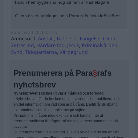
känd i hembygden är nog att han är kamelägare.
Glenn är en av Magasinets Paragrafs fasta krönikörer.
Publicerad
2026-02-15
Ämnesord:
Anstalt
,
Bättre ut
,
Fängelse
,
Glenn
Zetterlind
,
Hårdare tag
,
Jesus
,
Kriminalvården
,
Synd
,
Tidöpartierna
,
Värdegrund
Prenumerera på Para
§
rafs
nyhetsbrev
Nyhetsbrevet skickas ut varje måndag och torsdag.
I Nyhetsbrevet får du besked om det vi senast har publicerat och
en del information om vad som är på gång. Därtill får du ibland
extramaterial som inte publiceras på sajten.
Vi ingår inte i någon mediekoncern och lämnar inte ut
prenumerantlistan till någon, så din mejladress hamnar inte på
avvägar.
Du prenumererar utan kostnad. Du kan också överraska en vän
genom att ge honom eller henne en prenumeration, om du skriver