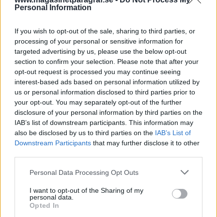
Det måste finnas en bokstavskombination som
Personal Information
har ballat ur? Hennes stora tema är att varje
framsteg s...
If you wish to opt-out of the sale, sharing to third parties, or
processing of your personal or sensitive information for
Börja prenumerera för att läsa detta innehåll.
targeted advertising by us, please use the below opt-out
section to confirm your selection. Please note that after your
Starta din prenumeration
här
opt-out request is processed you may continue seeing
interest-based ads based on personal information utilized by
Eller logga in på ditt konto nedan:
us or personal information disclosed to third parties prior to
your opt-out. You may separately opt-out of the further
disclosure of your personal information by third parties on the
IAB’s list of downstream participants. This information may
also be disclosed by us to third parties on the
IAB’s List of
Downstream Participants
that may further disclose it to other
Username or E-mail
third parties.
Personal Data Processing Opt Outs
Password
I want to opt-out of the Sharing of my
personal data.
Opted In