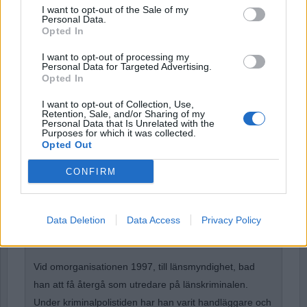
I want to opt-out of the Sale of my
Remember Me
Personal Data.
Opted In
I want to opt-out of processing my
Personal Data for Targeted Advertising.
Opted In
Forgot Password
I want to opt-out of Collection, Use,
Stöd Para§rafs bevakning av högerextremismen
Retention, Sale, and/or Sharing of my
Personal Data that Is Unrelated with the
Purposes for which it was collected.
Opted Out
Börje R P Carlsson
har under nästan hela sin tid inom
CONFIRM
kriminalpolisen arbetat med företrädesvis de grövsta
brotten. Under ett par år var han rotelchef för en rotel
med ett 40-tal medarbetare. Från 1993-1997 rotelchef
Data Deletion
Data Access
Privacy Policy
på spaningsroteln.
Vid omorganisationen 1997, till länsmyndighet, bad
han att få återgå som utredare på länskriminalen.
Under kriminalpolistiden har han varit handläggare och