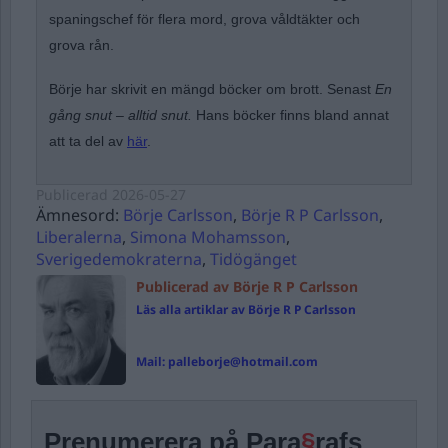
spaningschef för flera mord, grova våldtäkter och
grova rån.
Börje har skrivit en mängd böcker om brott. Senast
En
gång snut – alltid snut.
Hans böcker finns bland annat
att ta del av
här
.
Publicerad
2026-05-27
Ämnesord:
Börje Carlsson
,
Börje R P Carlsson
,
Liberalerna
,
Simona Mohamsson
,
Sverigedemokraterna
,
Tidögänget
Publicerad av Börje R P Carlsson
Läs alla artiklar av Börje R P Carlsson
Mail:
palleborje@hotmail.com
Prenumerera på Para
§
rafs