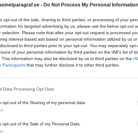
inetparagraf.se -
Do Not Process My Personal Informatio
to opt-out of the sale, sharing to third parties, or processing of your per
STÖD OSS
formation for targeted advertising by us, please use the below opt-out s
r selection. Please note that after your opt-out request is processed y
Stöd Para§rafs bevakning av
eing interest-based ads based on personal information utilized by us or
disclosed to third parties prior to your opt-out. You may separately opt-
losure of your personal information by third parties on the IAB’s list of
. This information may also be disclosed by us to third parties on the
IA
PRENUMERERA PÅ PARA§R
Participants
that may further disclose it to other third parties.
l Data Processing Opt Outs
ÄMNESORD
o opt-out of the Sharing of my personal data.
A
Anders Cardell
Advokat
In
Magnusson
tremismen
Brottslig
o opt-out of the Sale of my Personal Data.
Carlsson
Börje R P
In