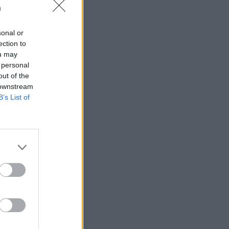
n
sonal or
ection to
ou may
 rättssäkerheten
 personal
out of the
 downstream
B’s List of
AFS NYHETSBREV
ndreas
Börje
het
 Carlsson