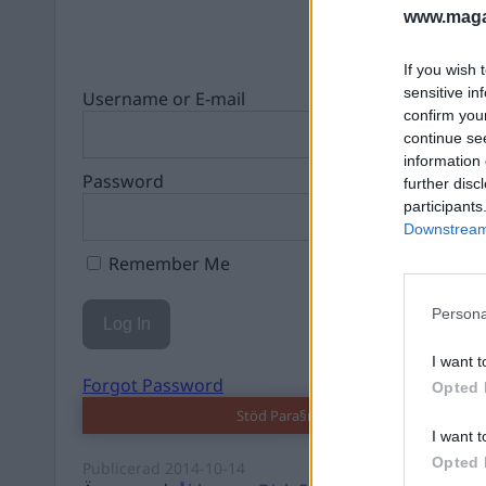
www.magas
If you wish 
sensitive in
Username or E-mail
confirm you
continue se
information 
Password
further disc
participants
Downstream 
Remember Me
Persona
I want t
Forgot Password
Opted 
Stöd Para§rafs bevakning av högerex
I want t
Opted 
Publicerad
2014-10-14