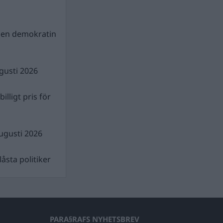
gen demokratin
gusti 2026
illigt pris för
ugusti 2026
åsta politiker
PARA§RAFS NYHETSBREV