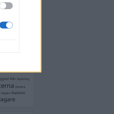
devall
Ebba Busch
isshandel
Israel
let
stdemokraterna
on
Mord
na
ancuent
Nina
isen
d A R Nilsson
ygghet
Rån
Skjutning
terna
Ukraina
Vladimir
e
Vapen
lagare