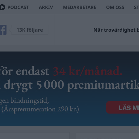
PODCAST
ARKIV
MEDARBETARE
OM OSS
S
13K följare
När trovärdighet bl