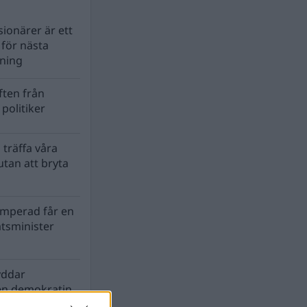
ionärer är ett
s för nästa
lning
ten från
politiker
 träffa våra
tan att bryta
mperad får en
atsminister
yddar
en demokratin
biosfären?