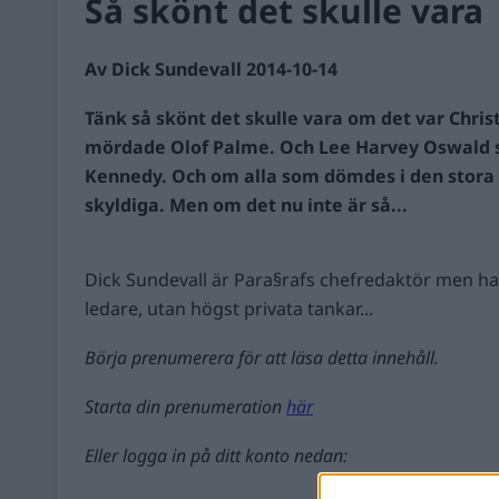
Så skönt det skulle vara
Av Dick Sundevall 2014-10-14
Tänk så skönt det skulle vara om det var Chri
mördade Olof Palme. Och Lee Harvey Oswald 
Kennedy. Och om alla som dömdes i den stora
skyldiga. Men om det nu inte är så...
Dick Sundevall är Para§rafs chefredaktör men ha
ledare, utan högst privata tankar...
Börja prenumerera för att läsa detta innehåll.
Starta din prenumeration
här
Eller logga in på ditt konto nedan: