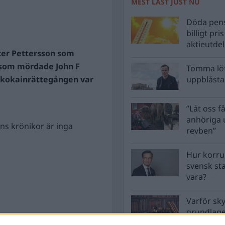
MEST LÄST JUST NU
Döda pens
billigt pri
aktieutde
ster Pettersson som
som mördade John F
Tomma löf
 kokainrättegången var
uppblåsta 
”Låt oss få
anhöriga u
ns krönikor är inga
revben”
Hur korru
svensk st
vara?
Varför sk
grundlag
men inte 