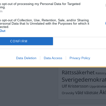
Dick Sun
ainmålet
,
Lagar
,
Poliser
,
Demokrati
to opt-out of processing my Personal Data for Targeted
ing.
Dömda
Donald Trump
In
Fängelse
Förhör
Grov m
o opt-out of Collection, Use, Retention, Sale, and/or Sharing
Jimmie Åkesson
ersonal Data that Is Unrelated with the Purposes for which it
Kokainmå
lected.
Kriminalvården
Kri
Out
Lagar
Michael Pålss
CONFIRM
Misshandel
Moderater
Mordförsök
Nilsson-Lar
Pol
Data Deletion
Data Access
Privacy Policy
Petter Inedahl
Silventoinen
Poliser
Ricar
Rasism
Rättssäkerhet
Rättstr
Sverigedemokra
Ulf Kristersson
Upprättels
Åk
Våld
Våldtäkt
Oravsky