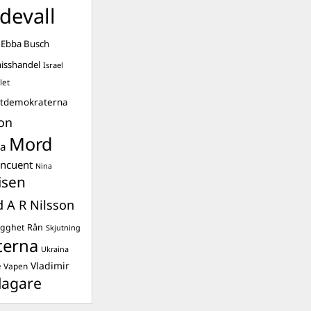
devall
Ebba Busch
isshandel
Israel
let
stdemokraterna
on
Mord
na
ancuent
Nina
isen
d A R Nilsson
ygghet
Rån
Skjutning
terna
Ukraina
Vladimir
e
Vapen
lagare