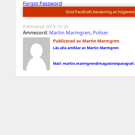
Forgot Password
Stöd Para§rafs bevakning av högerex
Publicerad
2013-10-28
Ämnesord:
Martin Marmgren
,
Poliser
Publicerad av Martin Marmgren
Läs alla artiklar av Martin Marmgren
Mail:
martin.marmgren@magasinetparagraf.