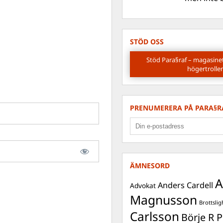
STÖD OSS
Stöd Para§raf – magasine
högertrolle
PRENUMERERA PÅ PARA§R
ÄMNESORD
A
Anders Cardell
Advokat
Magnusson
Brottslig
Carlsson
Börje R P