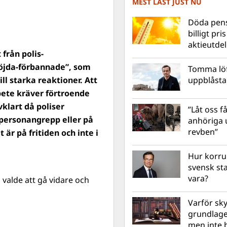
MEST LÄST JUST NU
Döda pens
billigt pri
aktieutde
 från polis-
öjda-förbannade”, som
Tomma löf
ll starka reaktioner. Att
uppblåsta 
rbete kräver förtroende
klart då poliser
”Låt oss få
 personangrepp eller på
anhöriga u
revben”
 är på fritiden och inte i
Hur korru
svensk st
vara?
valde att gå vidare och
Varför sk
grundlag
men inte 