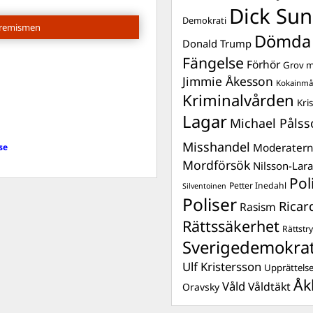
Dick Sun
Demokrati
tremismen
Dömda
Donald Trump
Fängelse
Förhör
Grov m
Jimmie Åkesson
Kokainmå
Kriminalvården
Kri
Lagar
Michael Pålss
Misshandel
Moderater
se
Mordförsök
Nilsson-Lar
Pol
Petter Inedahl
Silventoinen
Poliser
Ricar
Rasism
Rättssäkerhet
Rättstr
Sverigedemokra
Ulf Kristersson
Upprättels
Åk
Våld
Våldtäkt
Oravsky