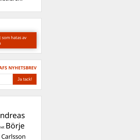
t som hatas av
n
AFS NYHETSBREV
ndreas
Börje
het
 Carlsson