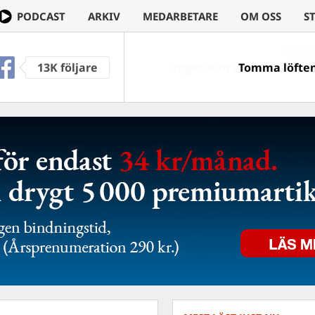
PODCAST
ARKIV
MEDARBETARE
OM OSS
S
13K följare
Tomma löften 