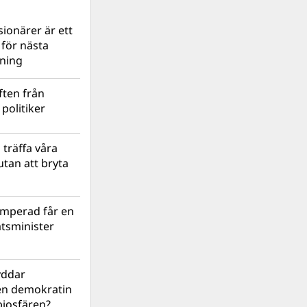
ionärer är ett
s för nästa
lning
ten från
politiker
 träffa våra
tan att bryta
mperad får en
atsminister
yddar
en demokratin
biosfären?