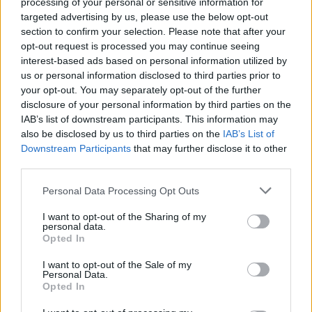
processing of your personal or sensitive information for
Eller logga in på ditt konto nedan:
targeted advertising by us, please use the below opt-out
section to confirm your selection. Please note that after your
opt-out request is processed you may continue seeing
interest-based ads based on personal information utilized by
us or personal information disclosed to third parties prior to
your opt-out. You may separately opt-out of the further
Username or E-mail
disclosure of your personal information by third parties on the
IAB’s list of downstream participants. This information may
also be disclosed by us to third parties on the
IAB’s List of
Downstream Participants
that may further disclose it to other
Password
third parties.
Personal Data Processing Opt Outs
Remember Me
I want to opt-out of the Sharing of my
personal data.
Opted In
I want to opt-out of the Sale of my
Personal Data.
Forgot Password
Opted In
Stöd Para§rafs bevakning av högerextremismen