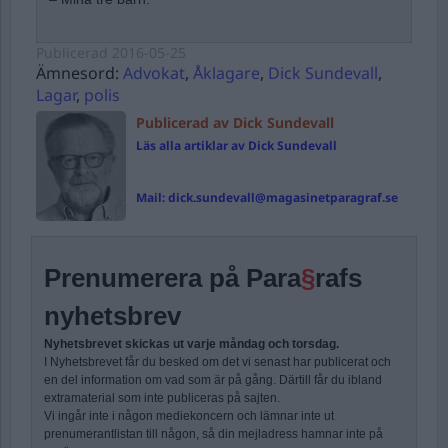
Publicerad
2016-05-25
Ämnesord:
Advokat
,
Åklagare
,
Dick Sundevall
,
Lagar
,
polis
Publicerad av Dick Sundevall
Läs alla artiklar av Dick Sundevall
Mail:
dick.sundevall@magasinetparagraf.se
Prenumerera på Para
§
rafs
nyhetsbrev
Nyhetsbrevet skickas ut varje måndag och torsdag.
I Nyhetsbrevet får du besked om det vi senast har publicerat och
en del information om vad som är på gång. Därtill får du ibland
extramaterial som inte publiceras på sajten.
Vi ingår inte i någon mediekoncern och lämnar inte ut
prenumerantlistan till någon, så din mejladress hamnar inte på