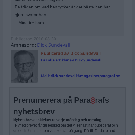
På frågan om vad han tycker är det bästa han har
gjort, svarar han:
– Mina tre barn.
Publicerad
2016-08-30
Ämnesord:
Dick Sundevall
Publicerad av Dick Sundevall
Läs alla artiklar av Dick Sundevall
Mail:
dick.sundevall@magasinetparagraf.se
Prenumerera på Para
§
rafs
nyhetsbrev
Nyhetsbrevet skickas ut varje måndag och torsdag.
I Nyhetsbrevet får du besked om det vi senast har publicerat och
en del information om vad som är på gång. Därtill får du ibland