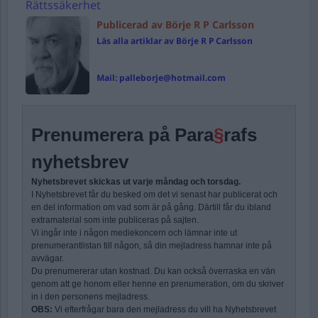
Rättssäkerhet
Publicerad av Börje R P Carlsson
Läs alla artiklar av Börje R P Carlsson
Mail:
palleborje@hotmail.com
Prenumerera på Para
§
rafs
nyhetsbrev
Nyhetsbrevet skickas ut varje måndag och torsdag.
I Nyhetsbrevet får du besked om det vi senast har publicerat och
en del information om vad som är på gång. Därtill får du ibland
extramaterial som inte publiceras på sajten.
Vi ingår inte i någon mediekoncern och lämnar inte ut
prenumerantlistan till någon, så din mejladress hamnar inte på
avvägar.
Du prenumererar utan kostnad. Du kan också överraska en vän
genom att ge honom eller henne en prenumeration, om du skriver
in i den personens mejladress.
OBS:
Vi efterfrågar bara den mejladress du vill ha Nyhetsbrevet