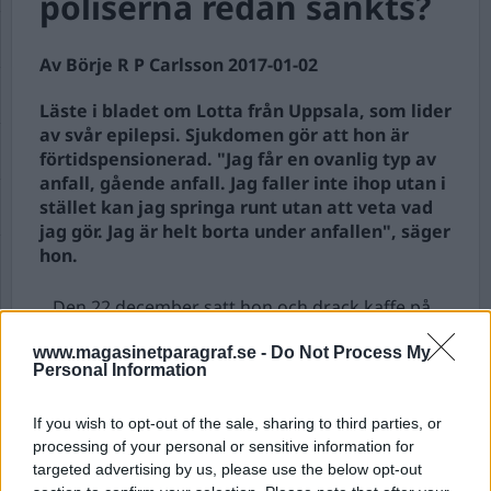
poliserna redan sänkts?
Av Börje R P Carlsson 2017-01-02
Läste i bladet om Lotta från Uppsala, som lider
av svår epilepsi. Sjukdomen gör att hon är
förtidspensionerad. "Jag får en ovanlig typ av
anfall, gående anfall. Jag faller inte ihop utan i
stället kan jag springa runt utan att veta vad
jag gör. Jag är helt borta under anfallen", säger
hon.
Den 22 december satt hon och drack kaffe på
perrongen på Resecentrum i Uppsala. – Då fick
www.magasinetparagraf.se -
Do Not Process My
jag plö...
Personal Information
Börja prenumerera för att läsa detta innehåll.
If you wish to opt-out of the sale, sharing to third parties, or
processing of your personal or sensitive information for
Starta din prenumeration
här
targeted advertising by us, please use the below opt-out