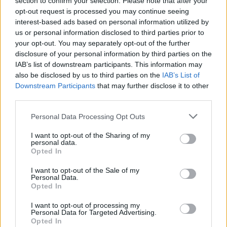
section to confirm your selection. Please note that after your
Eller logga in på ditt konto nedan:
opt-out request is processed you may continue seeing
interest-based ads based on personal information utilized by
us or personal information disclosed to third parties prior to
your opt-out. You may separately opt-out of the further
disclosure of your personal information by third parties on the
IAB’s list of downstream participants. This information may
Username or E-mail
also be disclosed by us to third parties on the
IAB’s List of
Downstream Participants
that may further disclose it to other
third parties.
Password
Personal Data Processing Opt Outs
I want to opt-out of the Sharing of my
personal data.
Remember Me
Opted In
I want to opt-out of the Sale of my
Personal Data.
Opted In
I want to opt-out of processing my
Forgot Password
Personal Data for Targeted Advertising.
Opted In
Stöd Para§rafs bevakning av rättssäkerheten