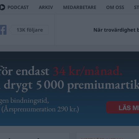
PODCAST
ARKIV
MEDARBETARE
OM OSS
S
13K följare
När trovärdighet bl