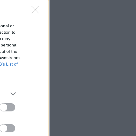
n
sonal or
ection to
 rättssäkerheten
ou may
 personal
out of the
AFS NYHETSBREV
 downstream
B’s List of
ndreas
Börje
het
 Carlsson
devall