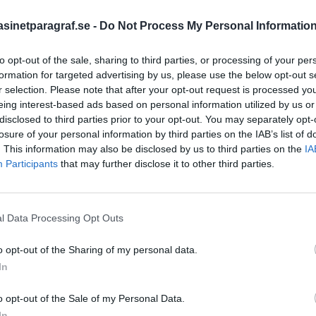
inetparagraf.se -
Do Not Process My Personal Informatio
STÖD OSS
to opt-out of the sale, sharing to third parties, or processing of your per
formation for targeted advertising by us, please use the below opt-out s
Stöd Para§rafs bevakning av
r selection. Please note that after your opt-out request is processed y
eing interest-based ads based on personal information utilized by us or
disclosed to third parties prior to your opt-out. You may separately opt-
PRENUMERERA PÅ PARA§R
losure of your personal information by third parties on the IAB’s list of
. This information may also be disclosed by us to third parties on the
IA
Participants
that may further disclose it to other third parties.
ÄMNESORD
l Data Processing Opt Outs
A
Anders Cardell
Advokat
o opt-out of the Sharing of my personal data.
Magnusson
Brottslig
In
Carlsson
Börje R P
o opt-out of the Sale of my Personal Data.
Dick Sun
Demokrati
In