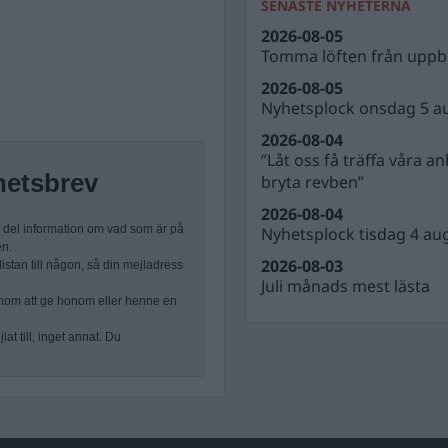
SENASTE NYHETERNA
2026-08-05
Tomma löften från uppbl
2026-08-05
Nyhetsplock onsdag 5 a
2026-08-04
”Låt oss få träffa våra a
hetsbrev
bryta revben”
2026-08-04
n del information om vad som är på
Nyhetsplock tisdag 4 au
en.
2026-08-03
stan till någon, så din mejladress
Juli månads mest lästa
nom att ge honom eller henne en
at till, inget annat. Du