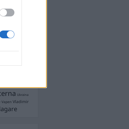
Ebba Busch
isshandel
Israel
let
stdemokraterna
on
Mord
na
ancuent
Nina
isen
d A R Nilsson
ygghet
Rån
Skjutning
terna
Ukraina
Vladimir
e
Vapen
lagare