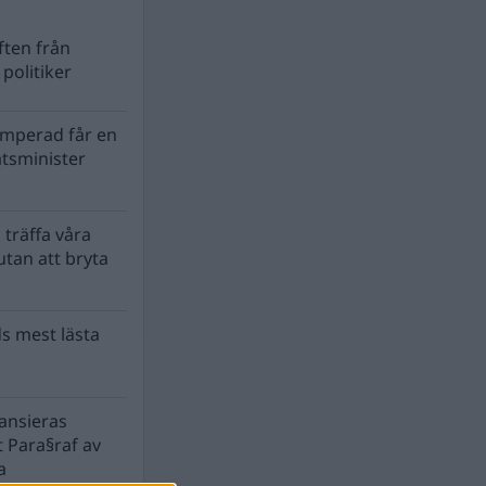
ten från
politiker
mperad får en
atsminister
 träffa våra
tan att bryta
s mest lästa
nansieras
 Para§raf av
a