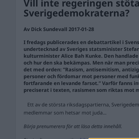
Vill inte regeringen stöt
Sverigedemokraterna?
Av Dick Sundevall 2017-01-28
I fredags publicerades en debattartikel i Sve
undertecknad av Sveriges statsminister Stefa
kulturminister Alice Bah Kunke. Den handlade
och hur den ska bekämpas. Men när man preci
det med orden: ”Rasism, antisemitism, antizi
personer och fördomar mot personer med funk
fortfarande en levande farsot.” Varför fanns i
preciserat i texten, rasismen som riktas mot 
Ett av de största riksdagspartierna, Sverigedem
medlemmar som hetsar mot juda...
Börja prenumerera för att läsa detta innehåll.