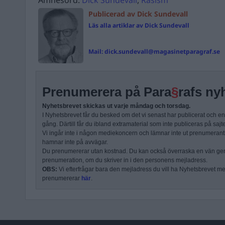
Publicerad av Dick Sundevall
Läs alla artiklar av Dick Sundevall
Mail:
dick.sundevall@magasinetparagraf.se
Prenumerera på Para
§
rafs ny
Nyhetsbrevet skickas ut varje måndag och torsdag.
I Nyhetsbrevet får du besked om det vi senast har publicerat och e
gång. Därtill får du ibland extramaterial som inte publiceras på sajt
Vi ingår inte i någon mediekoncern och lämnar inte ut prenumerantli
hamnar inte på avvägar.
Du prenumererar utan kostnad. Du kan också överraska en vän ge
prenumeration, om du skriver in i den personens mejladress.
OBS:
Vi efterfrågar bara den mejladress du vill ha Nyhetsbrevet mejl
prenumererar
här
.