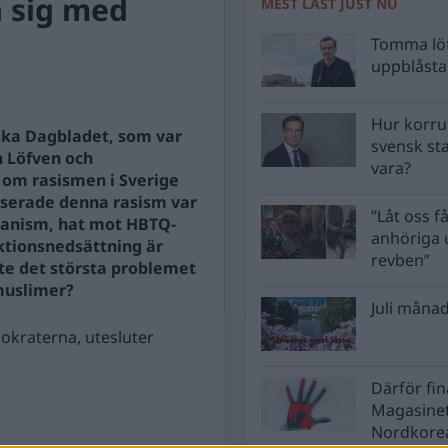
a sig med
MEST LÄST JUST NU
Tomma löf
uppblåsta 
Hur korru
nska Dagbladet, som var
svensk st
n Löfven och
vara?
 om rasismen i Sverige
serade denna rasism var
”Låt oss få
ganism, hat mot HBTQ-
anhöriga u
tionsnedsättning är
revben”
nte det största problemet
muslimer?
Juli månad
okraterna, utesluter
Därför fi
Magasinet
Nordkore