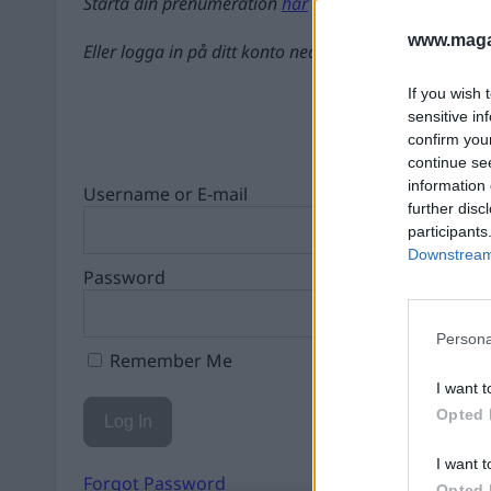
Starta din prenumeration
här
www.magas
Eller logga in på ditt konto nedan:
If you wish 
sensitive in
confirm you
continue se
information 
Username or E-mail
further disc
participants
Downstream 
Password
Persona
Remember Me
I want t
Opted 
I want t
Forgot Password
Opted 