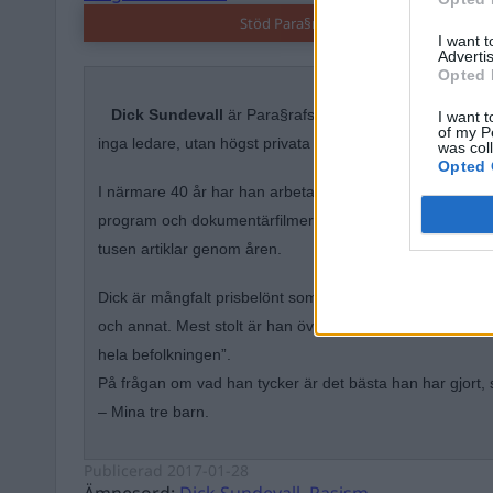
Stöd Para§rafs bevakning av högerex
I want 
Advertis
Opted 
Dick Sundevall
är Para§rafs chefredaktör men hans kr
I want t
of my P
inga ledare, utan högst privata tankar och funderingar.
was col
Opted 
I närmare 40 år har han arbetat med rätts- och kriminalfr
program och dokumentärfilmer. Åtta böcker, senast
Det f
tusen artiklar genom åren.
Dick är mångfalt prisbelönt som journalist och författa
och annat. Mest stolt är han över Ordfronts Demokratipris
hela befolkningen”.
På frågan om vad han tycker är det bästa han har gjort, 
– Mina tre barn.
Publicerad
2017-01-28
Ämnesord:
Dick Sundevall
,
Rasism