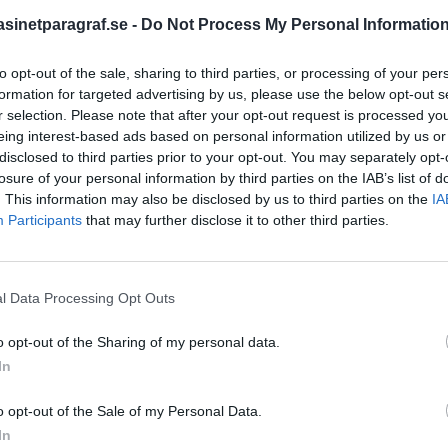
inetparagraf.se -
Do Not Process My Personal Informatio
to opt-out of the sale, sharing to third parties, or processing of your per
STÖD OSS
formation for targeted advertising by us, please use the below opt-out s
r selection. Please note that after your opt-out request is processed y
Stöd Para§raf – magasine
eing interest-based ads based on personal information utilized by us or
högertrolle
disclosed to third parties prior to your opt-out. You may separately opt-
losure of your personal information by third parties on the IAB’s list of
. This information may also be disclosed by us to third parties on the
IA
PRENUMERERA PÅ PARA§R
Participants
that may further disclose it to other third parties.
l Data Processing Opt Outs
ÄMNESORD
o opt-out of the Sharing of my personal data.
tremismen
A
In
Anders Cardell
Advokat
Magnusson
Brottslig
o opt-out of the Sale of my Personal Data.
Carlsson
Börje R P
minalpolisen arbetat med
In