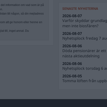
n del information om vad som är på
SENASTE NYHETERNA
en.
stan till någon, så din mejladress
2026-08-07
Varför skyddar grundla
nom att ge honom eller henne en
men inte biosfären?
at till, inget annat. Du
2026-08-07
Nyhetsplock fredag 7 au
2026-08-06
Döda pensionärer är ett b
nästa aktieutdelning
2026-08-06
Nyhetsplock torsdag 6 a
2026-08-05
Tomma löften från uppbl