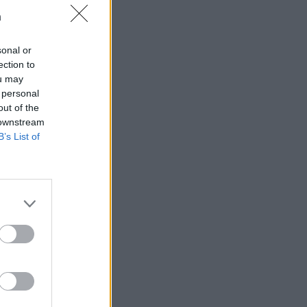
n
sonal or
ection to
ou may
t som hatas av
 personal
n
out of the
 downstream
B’s List of
AFS NYHETSBREV
ndreas
Börje
het
 Carlsson