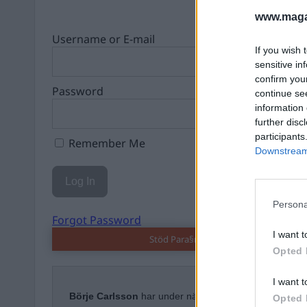
www.magas
Username or E-mail
If you wish 
sensitive in
confirm you
Password
continue se
information 
further disc
participants
Remember Me
Downstream 
Persona
Forgot Password
I want t
Stöd Para§rafs bevakning av högerex
Opted 
I want t
Börje Carlsson
har under nästan hela sin tid inom kri
Opted 