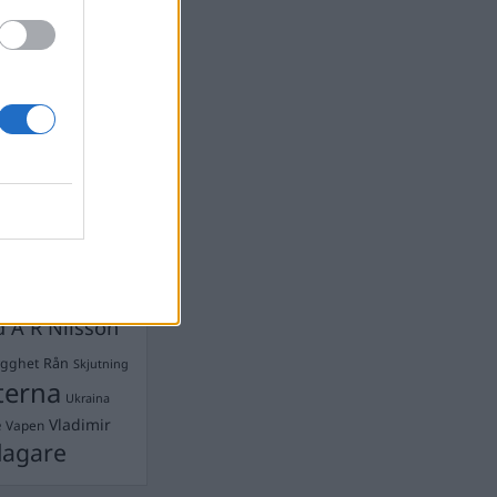
devall
Ebba Busch
isshandel
Israel
let
stdemokraterna
on
Mord
na
ancuent
Nina
isen
d A R Nilsson
ygghet
Rån
Skjutning
terna
Ukraina
Vladimir
e
Vapen
lagare