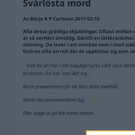
Svårlösta mord
Av Börje R P Carlsson 2017-02-10
Alla dessa gräsliga skjutningar. Oftast mellan
är så oerhört ömtålig. Därtill en lättkränkthe
störning. De lever i ett område som i stort sakn
fostran ofta en roll där de uppfattar sig som 
Vad de än har i sitt bagage tycks våld vara dera
problem. De har inte lärt sig...
Börja prenumerera för att läsa detta innehåll.
Starta din prenumeration
här
Eller logga in på ditt konto nedan: