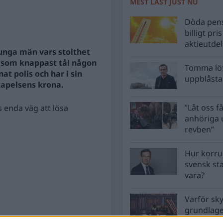
MEST LÄST JUST NU
Döda pens
billigt pri
aktieutde
 unga män vars stolthet
t som knappast tål någon
Tomma löf
at polis och har i sin
uppblåsta 
skapelsens krona.
”Låt oss få
s enda väg att lösa
anhöriga u
revben”
Hur korru
svensk st
vara?
Varför sk
grundlag
men inte 