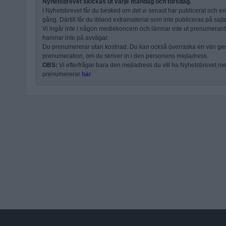
Nyhetsbrevet skickas ut varje måndag och torsdag.
I Nyhetsbrevet får du besked om det vi senast har publicerat och e
gång. Därtill får du ibland extramaterial som inte publiceras på sajt
Vi ingår inte i någon mediekoncern och lämnar inte ut prenumerantli
hamnar inte på avvägar.
Du prenumererar utan kostnad. Du kan också överraska en vän ge
prenumeration, om du skriver in i den personens mejladress.
OBS:
Vi efterfrågar bara den mejladress du vill ha Nyhetsbrevet mejl
prenumererar
här
.