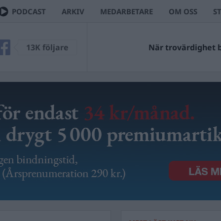
PODCAST
ARKIV
MEDARBETARE
OM OSS
S
13K följare
När trovärdighet bl