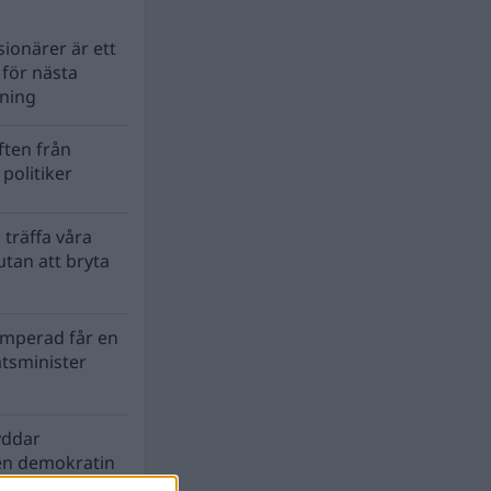
ionärer är ett
s för nästa
lning
ten från
politiker
 träffa våra
tan att bryta
mperad får en
atsminister
yddar
en demokratin
biosfären?