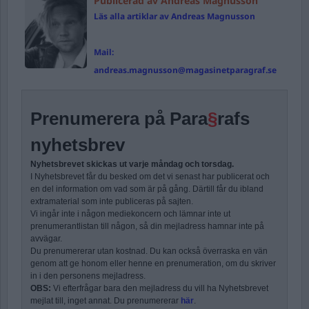
Publicerad av Andreas Magnusson
Läs alla artiklar av Andreas Magnusson
Mail:
andreas.magnusson@magasinetparagraf.se
Prenumerera på Para
§
rafs
nyhetsbrev
Nyhetsbrevet skickas ut varje måndag och torsdag.
I Nyhetsbrevet får du besked om det vi senast har publicerat och
en del information om vad som är på gång. Därtill får du ibland
extramaterial som inte publiceras på sajten.
Vi ingår inte i någon mediekoncern och lämnar inte ut
prenumerantlistan till någon, så din mejladress hamnar inte på
avvägar.
Du prenumererar utan kostnad. Du kan också överraska en vän
genom att ge honom eller henne en prenumeration, om du skriver
in i den personens mejladress.
OBS:
Vi efterfrågar bara den mejladress du vill ha Nyhetsbrevet
mejlat till, inget annat. Du prenumererar
här
.