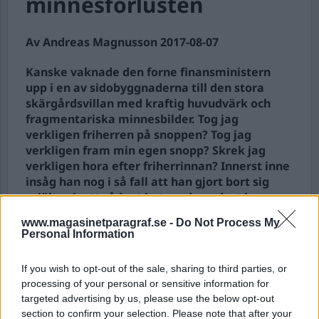
minnesförlusten
Av Andreas Magnusson 2017-08-07
Kanske vaknade den forne finansministern
upp i en av sidobyggnaderna till den stora
skärgårdsvillan med kraftig huvudvärk och
fragmentariska minnesbilder. Tog jag
verkligen friherren på snoppen? Tog jag
verkligen fram min egen snopp? Skrek jag
verkligen hora efter friherrinnan? Innerst inne
insåg han nog i så fall att han gjort bort sig
rejält och att sådant beteende endast kan
mildras av en klädsam minnesförlust.
www.magasinetparagraf.se -
Do Not Process My
Personal Information
Fem dagar efter uppvaknandet och passande
nog precis efter att pressen gått ut med
If you wish to opt-out of the sale, sharing to third parties, or
berättelsen om...
processing of your personal or sensitive information for
targeted advertising by us, please use the below opt-out
Börja prenumerera för att läsa detta innehåll.
section to confirm your selection. Please note that after your