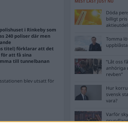
MEST LÄST JUST NU
Döda pens
billigt pri
aktieutde
 polishuset i Rinkeby som
nas 240 poliser där men
Tomma löf
dande
uppblåsta 
 titel) förklarar att det
för att få sina
amma till tunnelbanan
”Låt oss få
anhöriga u
revben”
stationen blev utsatt för
Hur korru
svensk st
vara?
Varför sk
grundlag
men inte 