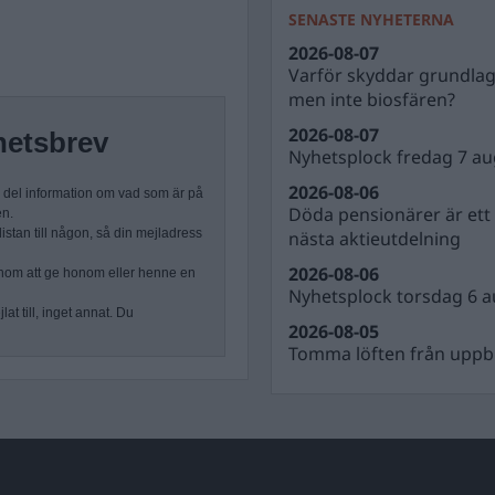
SENASTE NYHETERNA
2026-08-07
Varför skyddar grundla
men inte biosfären?
2026-08-07
hetsbrev
Nyhetsplock fredag 7 au
2026-08-06
n del information om vad som är på
Döda pensionärer är ett b
en.
stan till någon, så din mejladress
nästa aktieutdelning
2026-08-06
nom att ge honom eller henne en
Nyhetsplock torsdag 6 a
at till, inget annat. Du
2026-08-05
Tomma löften från uppbl