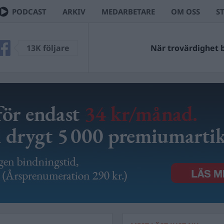
PODCAST
ARKIV
MEDARBETARE
OM OSS
S
13K följare
När trovärdighet bl