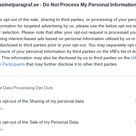
inetparagraf.se -
Do Not Process My Personal Informatio
to opt-out of the sale, sharing to third parties, or processing of your per
STÖD OSS
formation for targeted advertising by us, please use the below opt-out s
r selection. Please note that after your opt-out request is processed y
Stöd Para§rafs bevakning av
eing interest-based ads based on personal information utilized by us or
disclosed to third parties prior to your opt-out. You may separately opt-
losure of your personal information by third parties on the IAB’s list of
. This information may also be disclosed by us to third parties on the
IA
PRENUMERERA PÅ PARA§R
Participants
that may further disclose it to other third parties.
l Data Processing Opt Outs
ÄMNESORD
o opt-out of the Sharing of my personal data.
A
Anders Cardell
Advokat
In
Magnusson
Brottslig
o opt-out of the Sale of my Personal Data.
Carlsson
Börje R P
kerheten
In