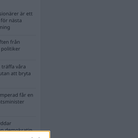
ionärer är ett
s för nästa
lning
ten från
politiker
 träffa våra
tan att bryta
mperad får en
atsminister
yddar
en demokratin
biosfären?