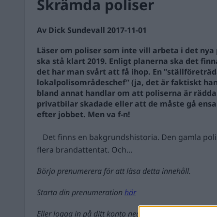
Skrämda poliser
Av Dick Sundevall 2017-11-01
Läser om poliser som inte vill arbeta i det nya
ska stå klart 2019. Enligt planerna ska det fin
det har man svårt att få ihop. En ”ställföreträ
lokalpolisområdeschef” (ja, det är faktiskt hans
bland annat handlar om att poliserna är rädda 
privatbilar skadade eller att de måste gå ens
efter jobbet. Men va f-n!
Det finns en bakgrundshistoria. Den gamla polis
flera brandattentat. Och...
Börja prenumerera för att läsa detta innehåll.
Starta din prenumeration
här
Eller logga in på ditt konto nedan: