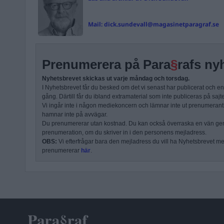
Mail:
dick.sundevall@magasinetparagraf.se
Prenumerera på Para
§
rafs ny
Nyhetsbrevet skickas ut varje måndag och torsdag.
I Nyhetsbrevet får du besked om det vi senast har publicerat och e
gång. Därtill får du ibland extramaterial som inte publiceras på sajt
Vi ingår inte i någon mediekoncern och lämnar inte ut prenumerantli
hamnar inte på avvägar.
Du prenumererar utan kostnad. Du kan också överraska en vän ge
prenumeration, om du skriver in i den personens mejladress.
OBS:
Vi efterfrågar bara den mejladress du vill ha Nyhetsbrevet mejl
prenumererar
här
.