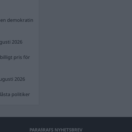
gen demokratin
gusti 2026
illigt pris för
ugusti 2026
åsta politiker
PARA§RAFS NYHETSBREV