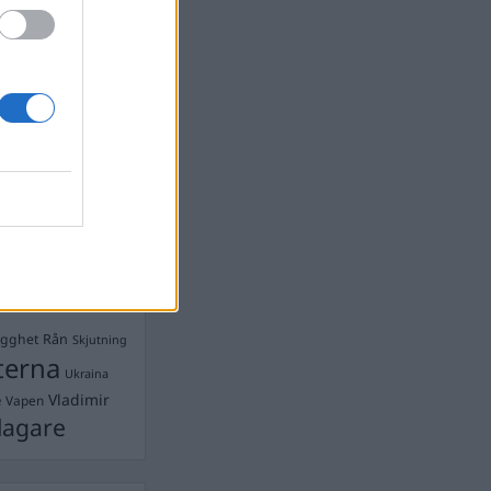
devall
Ebba Busch
isshandel
Israel
let
stdemokraterna
on
Mord
na
ancuent
Nina
isen
d A R Nilsson
ygghet
Rån
Skjutning
terna
Ukraina
Vladimir
e
Vapen
lagare