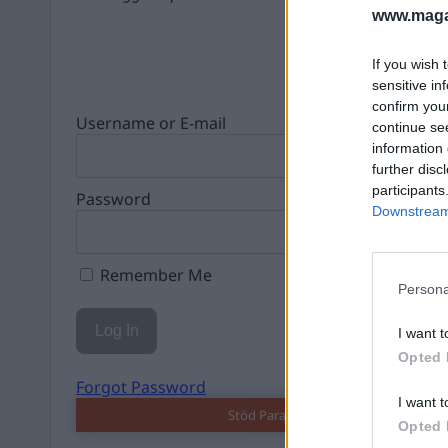
www.magas
If you wish 
sensitive in
confirm you
Username or E-mail
continue se
information 
further disc
participants
Password
Downstream 
Remember Me
Persona
I want t
Opted 
Forgot Password
I want t
Stöd Para§rafs bevakning av rättssä
Opted 