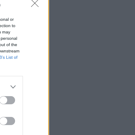
n
sonal or
ection to
ou may
 rättssäkerheten
 personal
out of the
 downstream
B’s List of
AFS NYHETSBREV
ndreas
Börje
het
 Carlsson