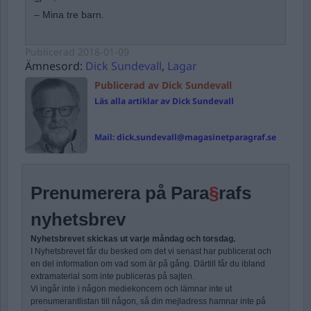
– Mina tre barn.
Publicerad
2018-01-09
Ämnesord:
Dick Sundevall
,
Lagar
Publicerad av Dick Sundevall
Läs alla artiklar av Dick Sundevall
Mail:
dick.sundevall@magasinetparagraf.se
Prenumerera på Para
§
rafs
nyhetsbrev
Nyhetsbrevet skickas ut varje måndag och torsdag.
I Nyhetsbrevet får du besked om det vi senast har publicerat och
en del information om vad som är på gång. Därtill får du ibland
extramaterial som inte publiceras på sajten.
Vi ingår inte i någon mediekoncern och lämnar inte ut
prenumerantlistan till någon, så din mejladress hamnar inte på