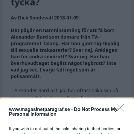
tycka?
Av Dick Sundevall 2018-01-09
Det pågår en namninsamling för att få bort
Alexander Bard som domare från TV-
programmet Talang. Har han gjort sig skyldig
till sexuella trakasserier? Svar nej. Anklagas
han för andra sexbrott? Svar nej. Har han
överhuvudtaget begått något lagbrott? Inte
vad jag vet. I varje fall inget som är
polisanmält.
Alexander Bard och jag har oftast olika syn på
tingens ordning. Jag uppfattar honom som en
provok...
www.magasinetparagraf.se -
Do Not Process My
Personal Information
Börja prenumerera för att läsa detta innehåll.
If you wish to opt-out of the sale, sharing to third parties, or
Starta din prenumeration
här