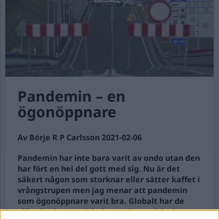
Pandemin – en
ögonöppnare
Av Börje R P Carlsson 2021-02-06
Pandemin har inte bara varit av ondo utan den
har fört en hel del gott med sig. Nu är det
säkert någon som storknar eller sätter kaffet i
vrångstrupen men jag menar att pandemin
som ögonöppnare varit bra. Globalt har de
olika länderna och ledarna visat solidaritet