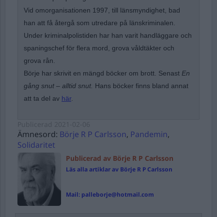
Vid omorganisationen 1997, till länsmyndighet, bad
han att få återgå som utredare på länskriminalen.
Under kriminalpolistiden har han varit handläggare och
spaningschef för flera mord, grova våldtäkter och
grova rån.
Börje har skrivit en mängd böcker om brott. Senast
En
gång snut – alltid snut.
Hans böcker finns bland annat
att ta del av
här
.
Publicerad
2021-02-06
Ämnesord:
Börje R P Carlsson
,
Pandemin
,
Solidaritet
Publicerad av Börje R P Carlsson
Läs alla artiklar av Börje R P Carlsson
Mail:
palleborje@hotmail.com