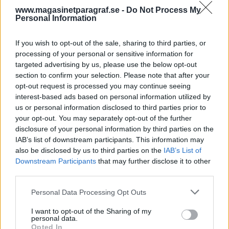
och medkänsla och Europa och EU har
www.magasinetparagraf.se -
Do Not Process My
solidariskt ställt upp för varandra. Eller är det
Personal Information
inte så?
If you wish to opt-out of the sale, sharing to third parties, or
I pandemins början eller när den förmodligen var
processing of your personal or sensitive information for
ordentligt utbredd började gränser stängas och
targeted advertising by us, please use the below opt-out
section to confirm your selection. Please note that after your
nati...
opt-out request is processed you may continue seeing
interest-based ads based on personal information utilized by
Börja prenumerera för att läsa detta innehåll.
us or personal information disclosed to third parties prior to
your opt-out. You may separately opt-out of the further
Starta din prenumeration
här
disclosure of your personal information by third parties on the
IAB’s list of downstream participants. This information may
Eller logga in på ditt konto nedan:
also be disclosed by us to third parties on the
IAB’s List of
Downstream Participants
that may further disclose it to other
third parties.
Personal Data Processing Opt Outs
Username or E-mail
I want to opt-out of the Sharing of my
personal data.
Opted In