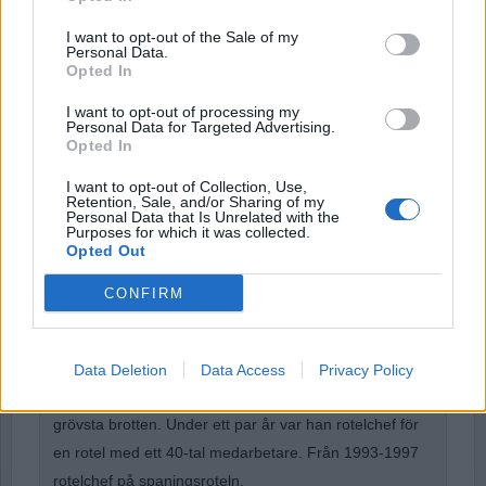
I want to opt-out of the Sale of my
Password
Personal Data.
Opted In
I want to opt-out of processing my
Remember Me
Personal Data for Targeted Advertising.
Opted In
I want to opt-out of Collection, Use,
Retention, Sale, and/or Sharing of my
Personal Data that Is Unrelated with the
Purposes for which it was collected.
Forgot Password
Opted Out
Stöd Para§rafs bevakning av högerextremismen
CONFIRM
Börje R P Carlsson
har under nästan hela sin tid
Data Deletion
Data Access
Privacy Policy
inom kriminalpolisen arbetat med företrädesvis de
grövsta brotten. Under ett par år var han rotelchef för
en rotel med ett 40-tal medarbetare. Från 1993-1997
rotelchef på spaningsroteln.