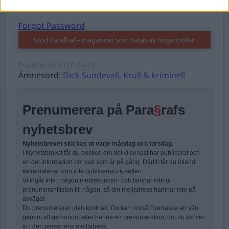
Forgot Password
Stöd Para§raf – magasinet som hatas av högertrollen
Publicerad
2017-04-24
Ämnesord:
Dick Sundevall
,
Krull & kriminell
Prenumerera på Para
§
rafs
nyhetsbrev
Nyhetsbrevet skickas ut varje måndag och torsdag.
I Nyhetsbrevet får du besked om det vi senast har publicerat och
en del information om vad som är på gång. Därtill får du ibland
extramaterial som inte publiceras på sajten.
Vi ingår inte i någon mediekoncern och lämnar inte ut
prenumerantlistan till någon, så din mejladress hamnar inte på
avvägar.
Du prenumererar utan kostnad. Du kan också överraska en vän
genom att ge honom eller henne en prenumeration, om du skriver
in i den personens mejladress.