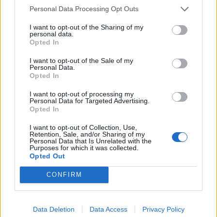
Börja prenumerera för att läsa detta innehåll.
Personal Data Processing Opt Outs
I want to opt-out of the Sharing of my
Starta din prenumeration
här
personal data.
Opted In
Eller logga in på ditt konto nedan:
I want to opt-out of the Sale of my
Personal Data.
Opted In
I want to opt-out of processing my
Personal Data for Targeted Advertising.
Opted In
Username or E-mail
I want to opt-out of Collection, Use,
Retention, Sale, and/or Sharing of my
Personal Data that Is Unrelated with the
Purposes for which it was collected.
Password
Opted Out
CONFIRM
Remember Me
Data Deletion
Data Access
Privacy Policy