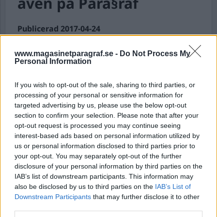
även på Para§raf
Publicerad 2017-04-24
Bobbo Krull har en längre tid gjort ut poddar
www.magasinetparagraf.se -
Do Not Process My
inom rätts- och kriminalsfären. Säkerligen är
Personal Information
det en hel del av våra läsare som följer hans
roliga och annorlunda intervjuer med fångar
If you wish to opt-out of the sale, sharing to third parties, or
på landets anstalter, före detta kriminella och
processing of your personal or sensitive information for
personer som på olika sätt arbetar med
targeted advertising by us, please use the below opt-out
kriminal- och rättsfrågor. Nu kommer hans
section to confirm your selection. Please note that after your
program även att kunna lyssnas på via
opt-out request is processed you may continue seeing
Para§raf. Och det är definitivt inte bara för att
interest-based ads based on personal information utilized by
han nu även har intervjuat Para§rafs
us or personal information disclosed to third parties prior to
chefredaktör Dick Sundevall.
your opt-out. You may separately opt-out of the further
disclosure of your personal information by third parties on the
IAB’s list of downstream participants. This information may
Bobbo Krulls presentation av dagens avsnitt: Dick
also be disclosed by us to third parties on the
IAB’s List of
Sundevall - uppmärksammad och prisbelönad
Downstream Participants
that may further disclose it to other
journali...
third parties.