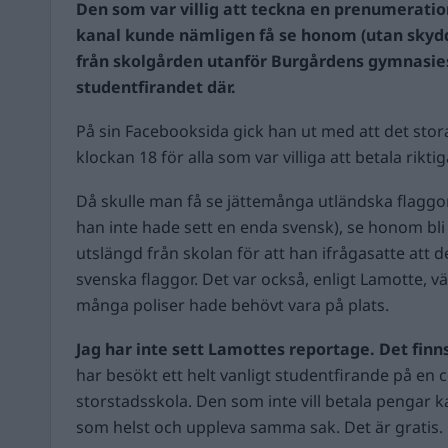
Den som var villig att teckna en prenumerati
kanal kunde nämligen få se honom (utan skyd
från skolgården utanför Burgårdens gymnasi
studentfirandet där.
På sin Facebooksida gick han ut med att det stor
klockan 18 för alla som var villiga att betala rikti
Då skulle man få se jättemånga utländska flaggo
han inte hade sett en enda svensk), se honom bli k
utslängd från skolan för att han ifrågasatte att d
svenska flaggor. Det var också, enligt Lamotte, vä
många poliser hade behövt vara på plats.
Jag har inte sett Lamottes reportage. Det finns
har besökt ett helt vanligt studentfirande på en 
storstadsskola. Den som inte vill betala pengar kan
som helst och uppleva samma sak. Det är gratis.