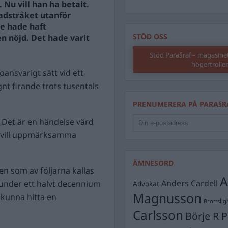
Nu vill han ha betalt.
adstråket utanför
e hade haft
STÖD OSS
n nöjd. Det hade varit
Stöd Para§raf – magasine
högertrolle
 oansvarigt sätt vid ett
ugnt firande trots tusentals
PRENUMERERA PÅ PARA§R
. Det är en händelse värd
om vill uppmärksamma
ÄMNESORD
n som av följarna kallas
A
Anders Cardell
n under ett halvt decennium
Advokat
Magnusson
g kunna hitta en
Brottslig
Carlsson
Börje R P