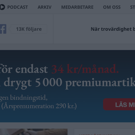
PODCAST
ARKIV
MEDARBETARE
OM OSS
S
13K följare
När trovärdighet bl