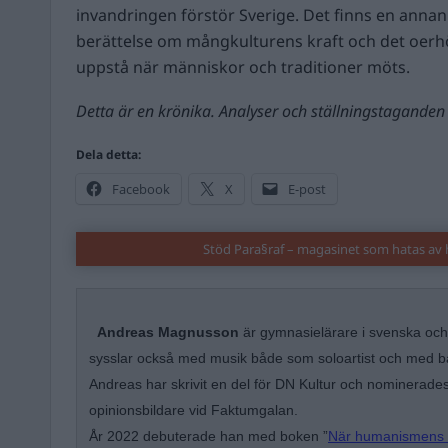
invandringen förstör Sverige. Det finns en annan 
berättelse om mångkulturens kraft och det oerh
uppstå när människor och traditioner möts.
Detta är en krönika. Analyser och ställningstaganden 
Dela detta:
Facebook
X
E-post
Stöd Para§raf – magasinet som hatas av 
Andreas Magnusson
är gymnasielärare i svenska och
sysslar också med musik både som soloartist och med 
Andreas har skrivit en del för DN Kultur och nominerades 
opinionsbildare vid Faktumgalan.
År 2022 debuterade han med boken ”
När humanismens f