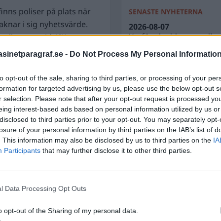
inns poliser på plats när
SENASTE NYHETERNA
aknar i sig nyhetsvärde.
2026-08-07
Varför skyddar grundla
valler som vid AIK-
men inte biosfären?
inetparagraf.se -
Do Not Process My Personal Informatio
2026-08-07
 rasister pengar blir en
Nyhetsplock fredag 7 au
to opt-out of the sale, sharing to third parties, or processing of your per
 klickbete.
2026-08-06
formation for targeted advertising by us, please use the below opt-out s
Döda pensionärer är ett b
r selection. Please note that after your opt-out request is processed y
nästa aktieutdelning
eing interest-based ads based on personal information utilized by us or
äftade och då spelar det
disclosed to third parties prior to your opt-out. You may separately opt-
2026-08-06
losure of your personal information by third parties on the IAB’s list of
Nyhetsplock torsdag 6 a
. This information may also be disclosed by us to third parties on the
IA
2026-08-05
Participants
that may further disclose it to other third parties.
 just Burgården. Han vet
Tomma löften från uppbl
 andel elever med
 se ett hav av kurdiska,
l Data Processing Opt Outs
e.
o opt-out of the Sharing of my personal data.
ens gymnasieskolor är