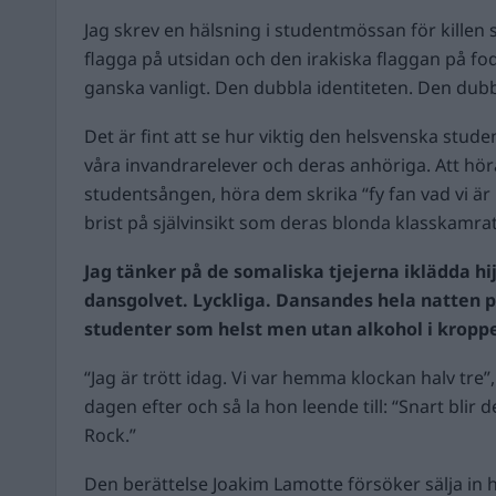
Jag skrev en hälsning i studentmössan för kille
flagga på utsidan och den irakiska flaggan på fod
ganska vanligt. Den dubbla identiteten. Den dubb
Det är fint att se hur viktig den helsvenska studen
våra invandrarelever och deras anhöriga. Att hö
studentsången, höra dem skrika “fy fan vad vi ä
brist på självinsikt som deras blonda klasskamrat
Jag tänker på de somaliska tjejerna iklädda hi
dansgolvet. Lyckliga. Dansandes hela natten p
studenter som helst men utan alkohol i kropp
“Jag är trött idag. Vi var hemma klockan halv tre”,
dagen efter och så la hon leende till: “Snart blir
Rock.”
Den berättelse Joakim Lamotte försöker sälja in 