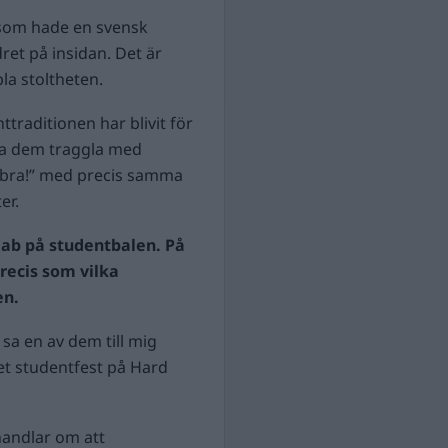
n som hade en svensk
ret på insidan. Det är
la stoltheten.
ttraditionen har blivit för
ra dem traggla med
r bra!” med precis samma
er.
jab på studentbalen. På
recis som vilka
en.
 sa en av dem till mig
 det studentfest på Hard
handlar om att