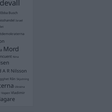
devall
Ebba Busch
isshandel
Israel
let
stdemokraterna
on
Mord
na
ancuent
Nina
isen
d A R Nilsson
ygghet
Rån
Skjutning
terna
Ukraina
Vladimir
e
Vapen
lagare