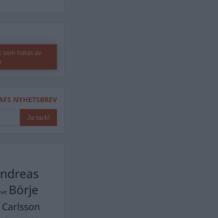
t som hatas av
n
AFS NYHETSBREV
ndreas
Börje
het
 Carlsson