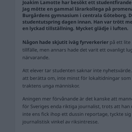
Joakim Lamotte har besökt ett studentfirande. 
Jag mötte en gammal lärarkollega på promen
Burgårdens gymnasium i centrala Göteborg. D
studentutspring dagen innan. Han var trött me
en lyckad tillställning. Mycket glädje i luften.
Någon hade skjutit iväg fyrverkerier
på ett lite
tillfälle, men annars hade det varit ett ovanligt l
närvarande.
Att elever tar studenten saknar inte nyhetsvärde
att berätta om, inte minst för lokaltidningar s
traktens unga människor.
Aningen mer förvånande är det kanske att manne
för Sveriges enda riktiga journalist, trots att ha
inte ens fick ihop ett dussin reportage, tyckte si
journalistisk vinkel av riksintresse.