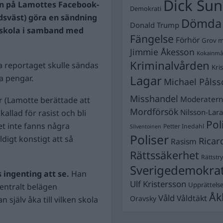
Dick Sun
on på Lamottes Facebook-
Demokrati
dsväst) göra en sändning
Dömda
Donald Trump
eskola i samband med
Fängelse
Förhör
Grov m
Jimmie Åkesson
Kokainmå
Kriminalvården
a reportaget skulle sändas
Kri
ga pengar.
Lagar
Michael Pålss
Misshandel
Moderater
r (Lamotte berättade att
Mordförsök
Nilsson-Lar
allad för rasist och bli
Pol
et inte fanns några
Petter Inedahl
Silventoinen
Poliser
ldigt konstigt att så
Ricar
Rasism
Rättssäkerhet
Rättstr
Sverigedemokra
 ingenting att se.
Han
Ulf Kristersson
Upprättels
centralt belägen
Åk
Våld
Våldtäkt
Oravsky
 själv åka till vilken skola