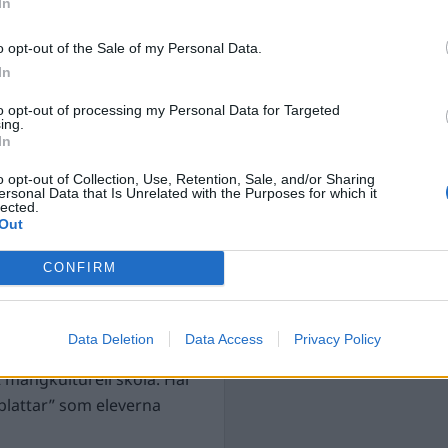
In
värr har en rad politiska
tt bekämpa den.
o opt-out of the Sale of my Personal Data.
In
t bara viftas med svenska
 som utanför FN-
to opt-out of processing my Personal Data for Targeted
ing.
In
utländska flaggor.
o opt-out of Collection, Use, Retention, Sale, and/or Sharing
ersonal Data that Is Unrelated with the Purposes for which it
aggor”.
lected.
Out
tt etablera och förstärka
CONFIRM
Data Deletion
Data Access
Privacy Policy
t mångkulturell skola. Här
blattar” som eleverna