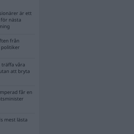
ionärer är ett
s för nästa
lning
ten från
politiker
 träffa våra
tan att bryta
mperad får en
atsminister
s mest lästa