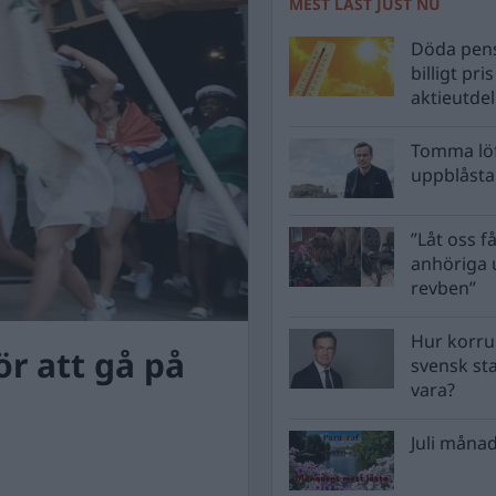
MEST LÄST JUST NU
Döda pens
billigt pri
aktieutde
Tomma löf
uppblåsta 
”Låt oss få
anhöriga u
revben”
Hur korru
r att gå på
svensk st
vara?
Juli månad