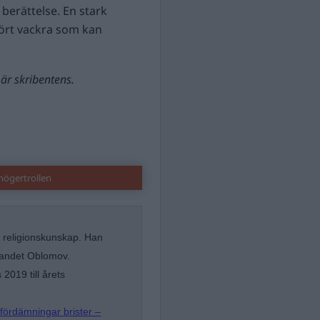
berättelse. En stark
ört vackra som kan
är skribentens.
högertrollen
 religionskunskap. Han
bandet Oblomov.
2019 till årets
ördämningar brister –